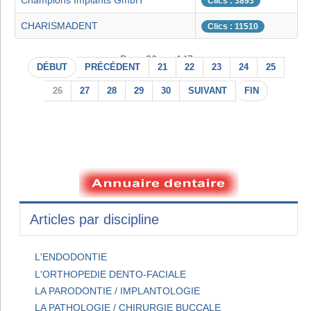
Champions Implants GmbH
Clics : 3893
CHARISMADENT
Clics : 11510
Page 26 sur 147
DÉBUT
PRÉCÉDENT
21
22
23
24
25
26
27
28
29
30
SUIVANT
FIN
Articles par discipline
L'ENDODONTIE
L'ORTHOPEDIE DENTO-FACIALE
LA PARODONTIE / IMPLANTOLOGIE
LA PATHOLOGIE / CHIRURGIE BUCCALE