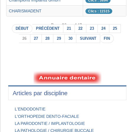
Champions Implants GmbH
Clics : 3894
CHARISMADENT
Clics : 11515
Page 26 sur 147
DÉBUT
PRÉCÉDENT
21
22
23
24
25
26
27
28
29
30
SUIVANT
FIN
Articles par discipline
L'ENDODONTIE
L'ORTHOPEDIE DENTO-FACIALE
LA PARODONTIE / IMPLANTOLOGIE
LA PATHOLOGIE / CHIRURGIE BUCCALE