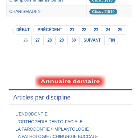
Champions Implants GmbH
Clics : 3893
CHARISMADENT
Clics : 11510
Page 26 sur 147
DÉBUT
PRÉCÉDENT
21
22
23
24
25
26
27
28
29
30
SUIVANT
FIN
Articles par discipline
L'ENDODONTIE
L'ORTHOPEDIE DENTO-FACIALE
LA PARODONTIE / IMPLANTOLOGIE
LA PATHOLOGIE / CHIRURGIE BUCCALE