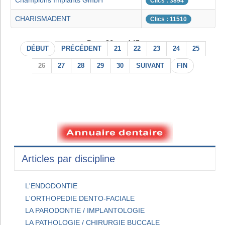
Champions Implants GmbH
Clics : 3894
CHARISMADENT
Clics : 11510
Page 26 sur 147
DÉBUT
PRÉCÉDENT
21
22
23
24
25
26
27
28
29
30
SUIVANT
FIN
Articles par discipline
L'ENDODONTIE
L'ORTHOPEDIE DENTO-FACIALE
LA PARODONTIE / IMPLANTOLOGIE
LA PATHOLOGIE / CHIRURGIE BUCCALE