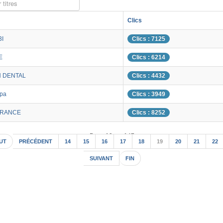
 titres
Clics
3I
Clics : 7125
E
Clics : 6214
H DENTAL
Clics : 4432
Spa
Clics : 3949
FRANCE
Clics : 8252
Page 19 sur 147
UT
PRÉCÉDENT
14
15
16
17
18
19
20
21
22
SUIVANT
FIN