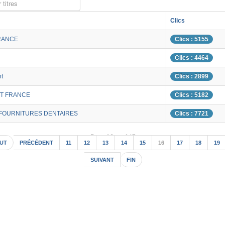
 titres
Clics
RANCE
Clics : 5155
Clics : 4464
nt
Clics : 2899
T FRANCE
Clics : 5182
 FOURNITURES DENTAIRES
Clics : 7721
Page 16 sur 147
UT
PRÉCÉDENT
11
12
13
14
15
16
17
18
19
SUIVANT
FIN