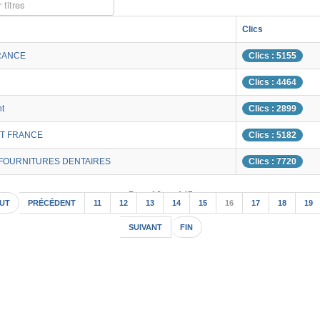
 titres
Clics
RANCE
Clics : 5155
Clics : 4464
nt
Clics : 2899
T FRANCE
Clics : 5182
 FOURNITURES DENTAIRES
Clics : 7720
Page 16 sur 147
UT
PRÉCÉDENT
11
12
13
14
15
16
17
18
19
SUIVANT
FIN