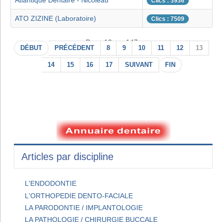
Atlantique Dentaire - Nicoleau
Clics : 3936
ATO ZIZINE (Laboratoire)
Clics : 7509
Page 13 sur 147
DÉBUT
PRÉCÉDENT
8
9
10
11
12
13
14
15
16
17
SUIVANT
FIN
Articles par discipline
L'ENDODONTIE
L'ORTHOPEDIE DENTO-FACIALE
LA PARODONTIE / IMPLANTOLOGIE
LA PATHOLOGIE / CHIRURGIE BUCCALE