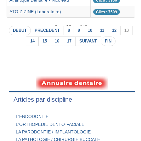
Atlantique Dentaire - Nicoleau
Clics : 3936
ATO ZIZINE (Laboratoire)
Clics : 7509
Page 13 sur 147
DÉBUT
PRÉCÉDENT
8
9
10
11
12
13
14
15
16
17
SUIVANT
FIN
Articles par discipline
L'ENDODONTIE
L'ORTHOPEDIE DENTO-FACIALE
LA PARODONTIE / IMPLANTOLOGIE
LA PATHOLOGIE / CHIRURGIE BUCCALE