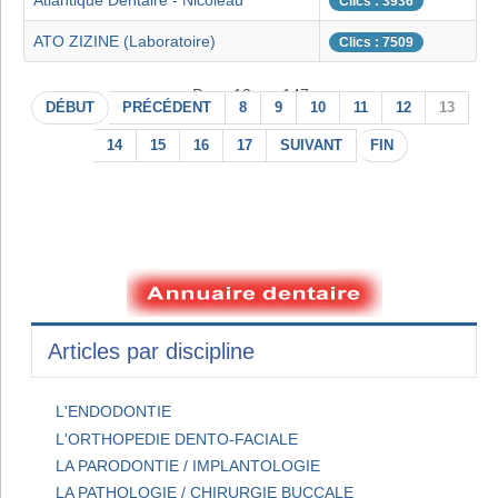
Atlantique Dentaire - Nicoleau
Clics : 3936
ATO ZIZINE (Laboratoire)
Clics : 7509
Page 13 sur 147
DÉBUT
PRÉCÉDENT
8
9
10
11
12
13
14
15
16
17
SUIVANT
FIN
Articles par discipline
L'ENDODONTIE
L'ORTHOPEDIE DENTO-FACIALE
LA PARODONTIE / IMPLANTOLOGIE
LA PATHOLOGIE / CHIRURGIE BUCCALE