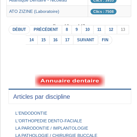
Atlantique Dentaire - Nicoleau
Clics : 3935
ATO ZIZINE (Laboratoire)
Clics : 7508
Page 13 sur 147
DÉBUT
PRÉCÉDENT
8
9
10
11
12
13
14
15
16
17
SUIVANT
FIN
Articles par discipline
L'ENDODONTIE
L'ORTHOPEDIE DENTO-FACIALE
LA PARODONTIE / IMPLANTOLOGIE
LA PATHOLOGIE / CHIRURGIE BUCCALE