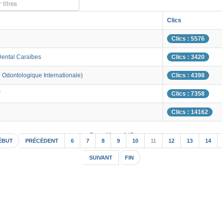
 titres
Clics
Clics : 5576
Dental Caraïbes
Clics : 3420
 Odontologique Internationale)
Clics : 4398
T
Clics : 7358
Clics : 14162
Page 11 sur 147
ÉBUT
PRÉCÉDENT
6
7
8
9
10
11
12
13
14
SUIVANT
FIN