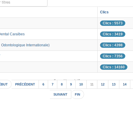
 titres
Clics
Clics : 5573
Dental Caraïbes
Clics : 3419
 Odontologique Internationale)
Clics : 4398
T
Clics : 7356
Clics : 14160
Page 11 sur 147
ÉBUT
PRÉCÉDENT
6
7
8
9
10
11
12
13
14
SUIVANT
FIN