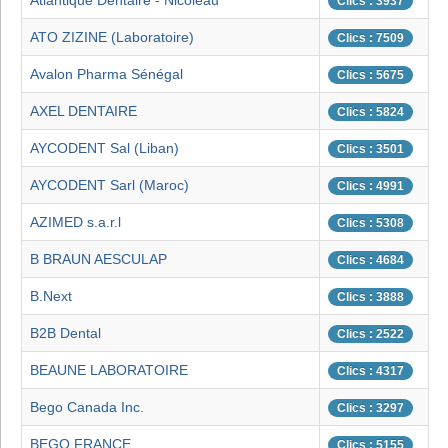
Atlantique Dentaire - Nicoleau
Clics : 3937
ATO ZIZINE (Laboratoire)
Clics : 7509
Avalon Pharma Sénégal
Clics : 5675
AXEL DENTAIRE
Clics : 5824
AYCODENT Sal (Liban)
Clics : 3501
AYCODENT Sarl (Maroc)
Clics : 4991
AZIMED s.a.r.l
Clics : 5308
B BRAUN AESCULAP
Clics : 4684
B.Next
Clics : 3888
B2B Dental
Clics : 2522
BEAUNE LABORATOIRE
Clics : 4317
Bego Canada Inc.
Clics : 3297
BEGO FRANCE
Clics : 5155