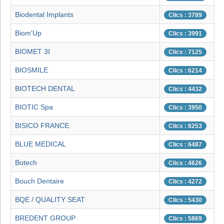
Biodental Implants
Clics : 3789
Biom'Up
Clics : 3991
BIOMET 3I
Clics : 7125
BIOSMILE
Clics : 6214
BIOTECH DENTAL
Clics : 4432
BIOTIC Spa
Clics : 3950
BISICO FRANCE
Clics : 8253
BLUE MEDICAL
Clics : 6487
Botech
Clics : 4626
Bouch Dentaire
Clics : 4272
BQE / QUALITY SEAT
Clics : 5430
BREDENT GROUP
Clics : 5869