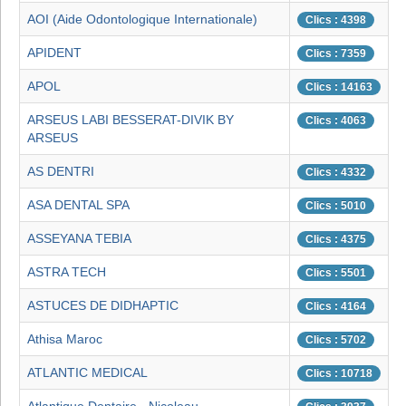
AOI (Aide Odontologique Internationale)
Clics : 4398
APIDENT
Clics : 7359
APOL
Clics : 14163
ARSEUS LABI BESSERAT-DIVIK BY
Clics : 4063
ARSEUS
AS DENTRI
Clics : 4332
ASA DENTAL SPA
Clics : 5010
ASSEYANA TEBIA
Clics : 4375
ASTRA TECH
Clics : 5501
ASTUCES DE DIDHAPTIC
Clics : 4164
Athisa Maroc
Clics : 5702
ATLANTIC MEDICAL
Clics : 10718