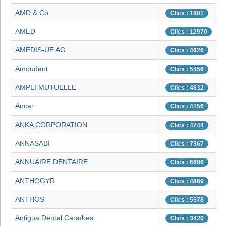
AMD & Co
Clics : 1801
AMED
Clics : 12970
AMEDIS-UE AG
Clics : 4626
Amoudent
Clics : 5456
AMPLI MUTUELLE
Clics : 4832
Ancar
Clics : 4156
ANKA CORPORATION
Clics : 4744
ANNASABI
Clics : 7367
ANNUAIRE DENTAIRE
Clics : 6686
ANTHOGYR
Clics : 4869
ANTHOS
Clics : 5578
Antigua Dental Caraïbes
Clics : 3420