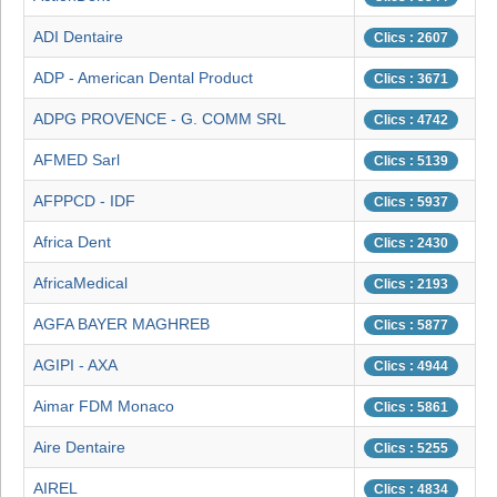
ADI Dentaire
Clics : 2607
ADP - American Dental Product
Clics : 3671
ADPG PROVENCE - G. COMM SRL
Clics : 4742
AFMED Sarl
Clics : 5139
AFPPCD - IDF
Clics : 5937
Africa Dent
Clics : 2430
AfricaMedical
Clics : 2193
AGFA BAYER MAGHREB
Clics : 5877
AGIPI - AXA
Clics : 4944
Aimar FDM Monaco
Clics : 5861
Aire Dentaire
Clics : 5255
AIREL
Clics : 4834