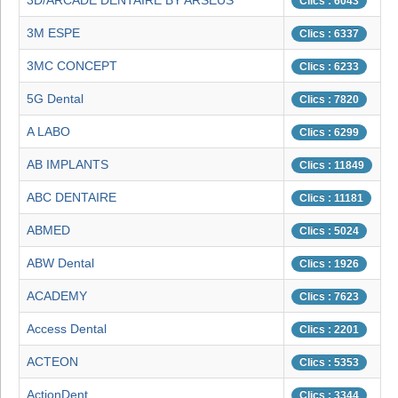
3D/ARCADE DENTAIRE BY ARSEUS
Clics : 6043
3M ESPE
Clics : 6337
3MC CONCEPT
Clics : 6233
5G Dental
Clics : 7820
A LABO
Clics : 6299
AB IMPLANTS
Clics : 11849
ABC DENTAIRE
Clics : 11181
ABMED
Clics : 5024
ABW Dental
Clics : 1926
ACADEMY
Clics : 7623
Access Dental
Clics : 2201
ACTEON
Clics : 5353
ActionDent
Clics : 3344