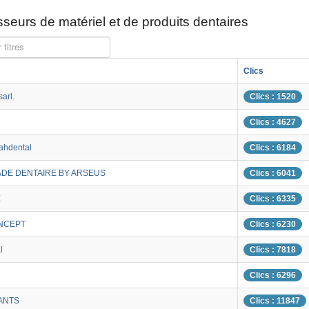
seurs de matériel et de produits dentaires
 titres
Clics
arl.
Clics : 1520
Clics : 4627
rahdental
Clics : 6184
DE DENTAIRE BY ARSEUS
Clics : 6041
E
Clics : 6335
NCEPT
Clics : 6230
l
Clics : 7818
Clics : 6296
ANTS
Clics : 11847