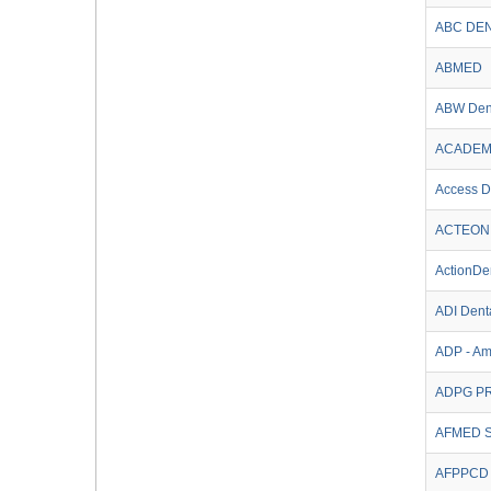
ABC DE
ABMED
ABW Den
ACADE
Access D
ACTEON
ActionDe
ADI Dent
ADP - Am
ADPG PR
AFMED S
AFPPCD 