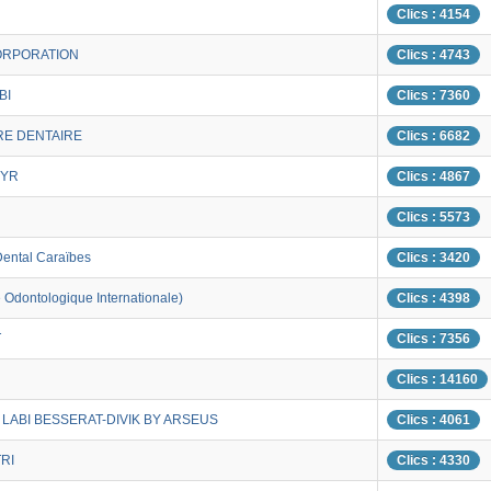
Clics : 4154
ORPORATION
Clics : 4743
BI
Clics : 7360
RE DENTAIRE
Clics : 6682
YR
Clics : 4867
Clics : 5573
Dental Caraïbes
Clics : 3420
 Odontologique Internationale)
Clics : 4398
T
Clics : 7356
Clics : 14160
LABI BESSERAT-DIVIK BY ARSEUS
Clics : 4061
RI
Clics : 4330