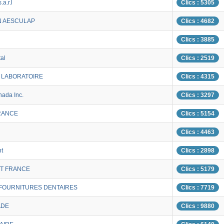
a.r.l
Clics : 5305
N AESCULAP
Clics : 4682
Clics : 3885
al
Clics : 2519
 LABORATOIRE
Clics : 4315
ada Inc.
Clics : 3297
RANCE
Clics : 5154
Clics : 4463
nt
Clics : 2898
T FRANCE
Clics : 5179
 FOURNITURES DENTAIRES
Clics : 7719
ADE
Clics : 9880