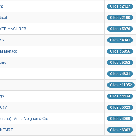
nt
Clics : 2427
dical
Clics : 2190
AYER MAGHREB
Clics : 5876
AXA
Clics : 4941
DM Monaco
Clics : 5856
aire
Clics : 5252
Clics : 4831
Clics : 11952
ign
Clics : 4434
ARM
Clics : 5623
(Bureau) - Anne Meignan & Cie
Clics : 4069
NTAIRE
Clics : 6303