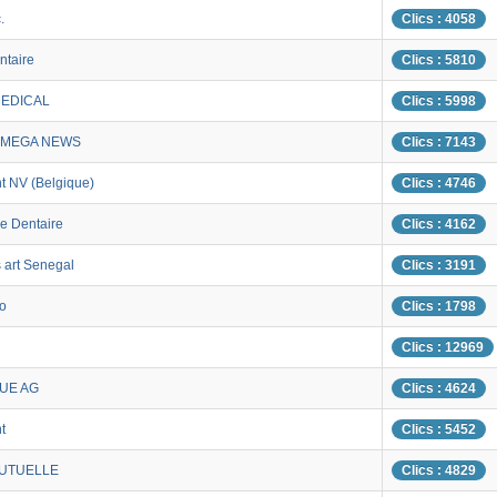
.
Clics : 4058
ntaire
Clics : 5810
MEDICAL
Clics : 5998
OMEGA NEWS
Clics : 7143
t NV (Belgique)
Clics : 4746
ve Dentaire
Clics : 4162
art Senegal
Clics : 3191
o
Clics : 1798
Clics : 12969
UE AG
Clics : 4624
t
Clics : 5452
MUTUELLE
Clics : 4829