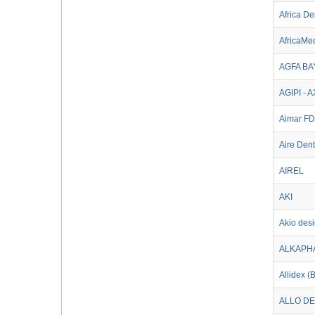
Africa De
AfricaMe
AGFA B
AGIPI - 
Aimar F
Aire Dent
AIREL
AKI
Akio des
ALKAPH
Allidex 
ALLO DE