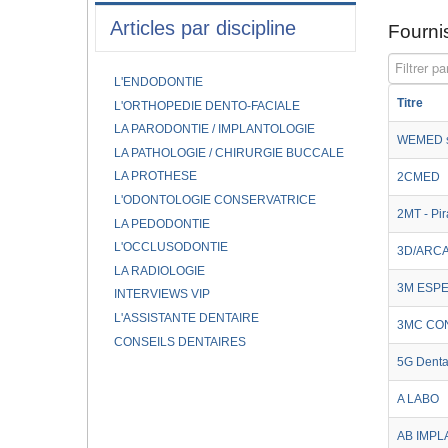
Articles par discipline
Fournis
Filtrer par
L'ENDODONTIE
Titre
L'ORTHOPEDIE DENTO-FACIALE
LA PARODONTIE / IMPLANTOLOGIE
WEMED s
LA PATHOLOGIE / CHIRURGIE BUCCALE
LA PROTHESE
2CMED
L'ODONTOLOGIE CONSERVATRICE
2MT - Pi
LA PEDODONTIE
L'OCCLUSODONTIE
3D/ARCA
LA RADIOLOGIE
3M ESP
INTERVIEWS VIP
L'ASSISTANTE DENTAIRE
3MC CO
CONSEILS DENTAIRES
5G Denta
A LABO
AB IMPL