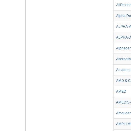
AllPro Inc
Alpha De
ALPHA 
ALPHA 
Alphaden
Alternati
Amadeus 
AMD & C
AMED
AMEDIS-
Amouden
AMPLI 