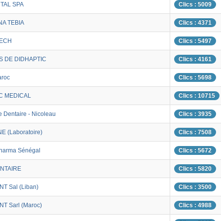
TAL SPA
Clics : 5009
A TEBIA
Clics : 4371
TECH
Clics : 5497
 DE DIDHAPTIC
Clics : 4161
aroc
Clics : 5698
C MEDICAL
Clics : 10715
e Dentaire - Nicoleau
Clics : 3935
NE (Laboratoire)
Clics : 7508
harma Sénégal
Clics : 5672
NTAIRE
Clics : 5820
T Sal (Liban)
Clics : 3500
T Sarl (Maroc)
Clics : 4988