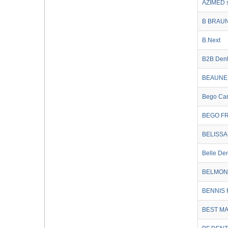
AZIMED s.
B BRAU
B.Next
B2B Dent
BEAUNE
Bego Can
BEGO F
BELISSA
Belle De
BELMON
BENNIS
BEST M