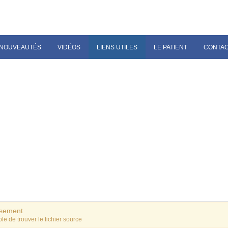
NOUVEAUTÉS
VIDÉOS
LIENS UTILES
LE PATIENT
CONTA
ssement
le de trouver le fichier source