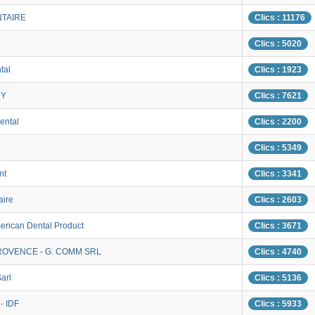
NTAIRE
Clics : 11176
Clics : 5020
tal
Clics : 1923
MY
Clics : 7621
ental
Clics : 2200
Clics : 5349
nt
Clics : 3341
aire
Clics : 2603
erican Dental Product
Clics : 3671
OVENCE - G. COMM SRL
Clics : 4740
arl
Clics : 5136
- IDF
Clics : 5933