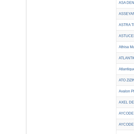
ASA DEN
ASSEYAN
ASTRA 
ASTUCES
Athisa M
ATLANTI
Atlantiqu
ATO ZIZI
Avalon P
AXEL DE
AYCODEN
AYCODEN