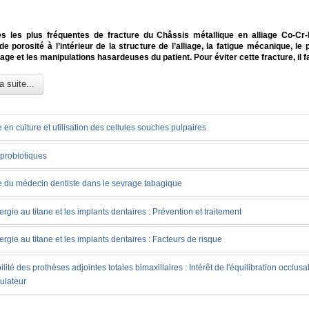
s les plus fréquentes de fracture du Châssis métallique en alliage Co-Cr
e porosité à l’intérieur de la structure de l’alliage, la fatigue mécanique, l
age et les manipulations hasardeuses du patient. Pour éviter cette fracture, il fa
a suite...
 en culture et utilisation des cellules souches pulpaires
probiotiques
 du médecin dentiste dans le sevrage tabagique
lergie au titane et les implants dentaires : Prévention et traitement
lergie au titane et les implants dentaires : Facteurs de risque
ilité des prothèses adjointes totales bimaxillaires : Intérêt de l'équilibration occlusa
culateur