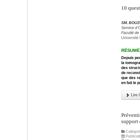
10 ques
SM. BOUZ
Service d’
Faculté de
Université 
RÉSUMÉ
Depuis peu
la tomogra
des struct
de reconst
que des re
en fait le
Lire l
Préventi
support 
Catégori
Publicat