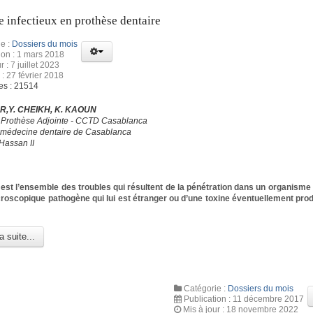
e infectieux en prothèse dentaire
e :
Dossiers du mois
ion : 1 mars 2018
r : 7 juillet 2023
 : 27 février 2018
es : 21514
R,Y. CHEIKH, K. KAOUN
 Prothèse Adjointe - CCTD Casablanca
 médecine dentaire de Casablanca
Hassan II
n est l’ensemble des troubles qui résultent de la pénétration dans un organisme 
oscopique pathogène qui lui est étranger ou d’une toxine éventuellement prod
a suite...
Catégorie :
Dossiers du mois
Publication : 11 décembre 2017
Mis à jour : 18 novembre 2022