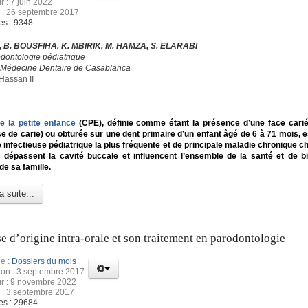
r : 7 juin 2022
 : 26 septembre 2017
es : 9348
, B. BOUSFIHA, K. MBIRIK, M. HAMZA, S. ELARABI
odontologie pédiatrique
e Médecine Dentaire de Casablanca
Hassan II
e la petite enfance
(CPE), définie comme étant la présence d’une face cari
e de carie) ou obturée sur une dent primaire d’un enfant âgé de 6 à 71 mois, es
 infectieuse pédiatrique la plus fréquente et de principale maladie chronique ch
 dépassent la cavité buccale et influencent l’ensemble de la santé et de b
 de sa famille.
a suite...
se d’origine intra-orale et son traitement en parodontologie
e :
Dossiers du mois
ion : 3 septembre 2017
ur : 9 novembre 2022
 : 3 septembre 2017
es : 29684