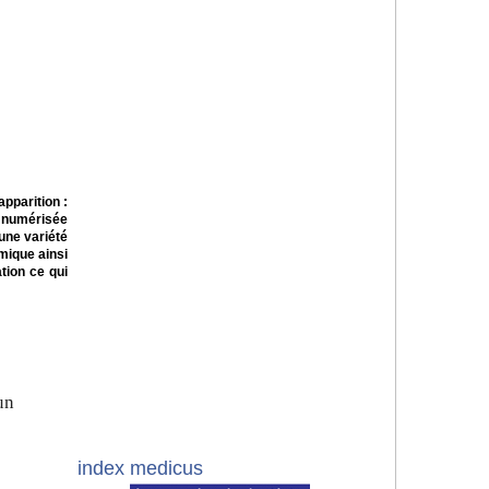
pparition :
n numérisée
une variété
mique ainsi
tion ce qui
un
index medicus