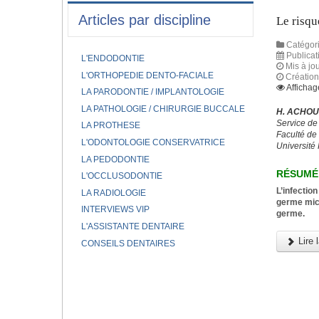
Articles par discipline
Le risqu
Catégori
Publicat
L'ENDODONTIE
Mis à jou
L'ORTHOPEDIE DENTO-FACIALE
Création
Affichag
LA PARODONTIE / IMPLANTOLOGIE
LA PATHOLOGIE / CHIRURGIE BUCCALE
H. ACHOU
Service de
LA PROTHESE
Faculté de
L'ODONTOLOGIE CONSERVATRICE
Université 
LA PEDODONTIE
RÉSUMÉ
L'OCCLUSODONTIE
L’infectio
LA RADIOLOGIE
germe micr
INTERVIEWS VIP
germe.
L'ASSISTANTE DENTAIRE
Lire l
CONSEILS DENTAIRES