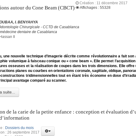
Création : 11 décembre 2017
tions autour du Cone Beam (CBCT)
Affichages : 55328
OUBAA, I. BENYAHYA
Odontologie Chirurgicale - CCTD de Casablanca
 médecine dentaire de Casablanca
Hassan II
, une nouvelle technique d’imagerie décrite comme révolutionnaire a fait son a
phie volumique à faisceau conique ou « cone beam ». Elle permet l’acquisitio
ures osseuses et la réalisation de coupes dans les trois dimensions. Elle offre 
ructions planes ou courbes en orientations coronale, sagittale, oblique, panora
constructions tridimensionnelles tout en étant très économe en dose d’irradia
 principal avantage comparé au scanner.
a suite...
on de la carie de la petite enfance : conception et évaluation d’
d’information
e :
Dossiers du mois
ion : 26 septembre 2017