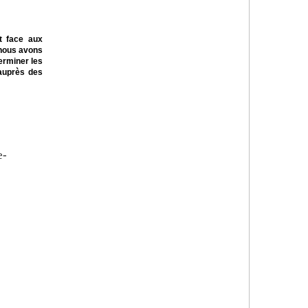
t face aux
 nous avons
erminer les
 auprès des
e-