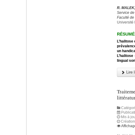
R. MALEK,
Service de
Faculté de
Université 
RÉSUMÉ
L’halitose
prévalence
un handicap
L’halitose
lingual so
Lire l
Traiteme
littératu
Catégori
Publicati
Mis à jou
Création 
Affichag