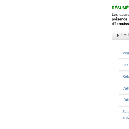
RÉSUMÉ
Les cause
présence d
d’écrouiss
Lire l
Mise
Les 
Rôle
L’al
L’al
Stab
arti