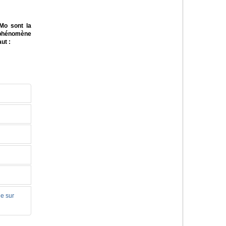
-Mo sont la
e phénomène
ut :
le sur