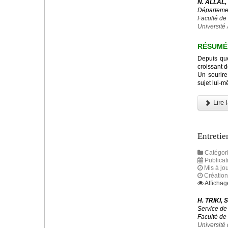
N. ALLAL,
Départeme
Faculté d
Université
RÉSUMÉ
Depuis que
croissant d
Un sourire
sujet lui-
Lire l
Entretie
Catégori
Publicat
Mis à jou
Création
Affichag
H. TRIKI,
Service de
Faculté de
Université