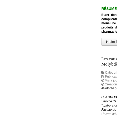
RÉSUMÉ
Etant don
complicati
mené une e
produits d
pharmacien
Lire l
Les caus
Molybd
Catégori
Publicat
Mis à jou
Création
Affichag
H. ACHOU
Service de
* Laborato
Faculté de
Université 