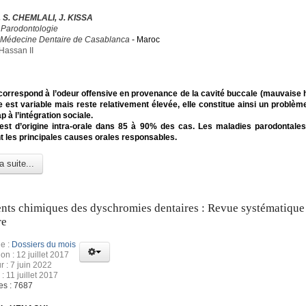
 S. CHEMLALI, J. KISSA
 Parodontologie
 Médecine Dentaire de Casablanca
- Maroc
Hassan II
 correspond à l’odeur offensive en provenance de la cavité buccale (mauvaise h
 est variable mais reste relativement élevée, elle constitue ainsi un problèm
 à l’intégration sociale.
 est d’origine intra-orale dans 85 à 90% des cas. Les maladies parodontales 
nt les principales causes orales responsables.
a suite...
nts chimiques des dyschromies dentaires : Revue systématique 
re
e :
Dossiers du mois
on : 12 juillet 2017
r : 7 juin 2022
: 11 juillet 2017
es : 7687