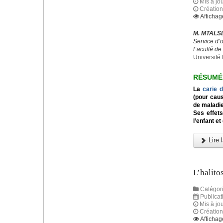
Mis à jou
Création
Affichag
M. MTALSI
Service d’
Faculté d
Université 
RÉSUMÉ
La
carie d
(pour caus
de maladie
Ses effets
l’enfant et
Lire l
L’halito
Catégori
Publicat
Mis à jo
Création
Affichag