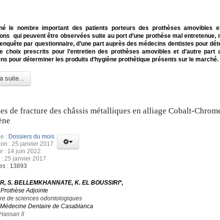
né le nombre important des patients porteurs des prothèses amovibles e
ons qui peuvent être observées suite au port d’une prothèse mal entretenue,
nquête par questionnaire, d’une part auprès des médecins dentistes pour dét
e choix prescrits pour l’entretien des prothèses amovibles et d’autre part
s pour déterminer les produits d’hygiène prothétique présents sur le marché.
a suite...
es de fracture des châssis métalliques en alliage Cobalt-Chrom
ène
e :
Dossiers du mois
ion : 25 janvier 2017
r : 14 juin 2022
 : 25 janvier 2017
es : 13893
R, S. BELLEMKHANNATE, K. EL BOUSSIRI*,
 Prothèse Adjointe
ire de sciences odontologiques
 Médecine Dentaire de Casablanca
Hassan II