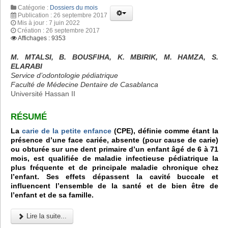
Catégorie :
Dossiers du mois
Publication : 26 septembre 2017
Mis à jour : 7 juin 2022
Création : 26 septembre 2017
Affichages : 9353
M. MTALSI, B. BOUSFIHA, K. MBIRIK, M. HAMZA, S.
ELARABI
Service d’odontologie pédiatrique
Faculté de Médecine Dentaire de Casablanca
Université Hassan II
RÉSUMÉ
La
carie de la petite enfance
(CPE), définie comme étant la
présence d’une face cariée, absente (pour cause de carie)
ou obturée sur une dent primaire d’un enfant âgé de 6 à 71
mois, est qualifiée de maladie infectieuse pédiatrique la
plus fréquente et de principale maladie chronique chez
l’enfant. Ses effets dépassent la cavité buccale et
influencent l’ensemble de la santé et de bien être de
l’enfant et de sa famille.
Lire la suite...