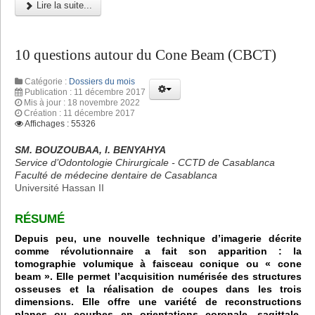
Lire la suite...
10 questions autour du Cone Beam (CBCT)
Catégorie :
Dossiers du mois
Publication : 11 décembre 2017
Mis à jour : 18 novembre 2022
Création : 11 décembre 2017
Affichages : 55326
SM. BOUZOUBAA, I. BENYAHYA
Service d’Odontologie Chirurgicale - CCTD de Casablanca
Faculté de médecine dentaire de Casablanca
Université Hassan II
RÉSUMÉ
Depuis peu, une nouvelle technique d’imagerie décrite
comme révolutionnaire a fait son apparition : la
tomographie volumique à faisceau conique ou « cone
beam ». Elle permet l’acquisition numérisée des structures
osseuses et la réalisation de coupes dans les trois
dimensions. Elle offre une variété de reconstructions
planes ou courbes en orientations coronale, sagittale,