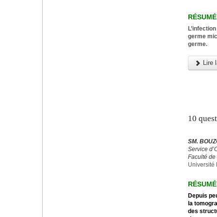
RÉSUMÉ
L’infectio
germe micr
germe.
Lire l
10 ques
SM. BOUZ
Service d’
Faculté de
Université 
RÉSUMÉ
Depuis peu
la tomogra
des struct