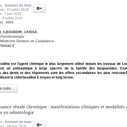
e :
Dossiers du mois
on : 10 juillet 2018
r : 7 juin 2022
: 9 juillet 2018
es : 9994
, S.BOUBDIR, J.KISSA.
 Parodontologie
 Médecine Dentaire de Casablanca
Hassan II
xidine est l’agent chimique le plus largement utilisé depuis les travaux de Loe
’est un antiseptique à large spectre de la famille des bisguanides. Cep
s des dents et des téguments sont les effets secondaires les plus rencontr
tilisant la chlorhexidine à moyen et long terme.
a suite...
isance rénale chronique : manifestations cliniques et modalités 
e en odontologie
e :
Dossiers du mois
ion : 24 mai 2018