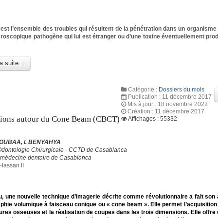
n est l’ensemble des troubles qui résultent de la pénétration dans un organisme 
oscopique pathogène qui lui est étranger ou d’une toxine éventuellement prod
a suite...
Catégorie :
Dossiers du mois
Publication : 11 décembre 2017
Mis à jour : 18 novembre 2022
Création : 11 décembre 2017
tions autour du Cone Beam (CBCT)
Affichages : 55332
OUBAA, I. BENYAHYA
Odontologie Chirurgicale - CCTD de Casablanca
 médecine dentaire de Casablanca
Hassan II
, une nouvelle technique d’imagerie décrite comme révolutionnaire a fait son a
phie volumique à faisceau conique ou « cone beam ». Elle permet l’acquisitio
ures osseuses et la réalisation de coupes dans les trois dimensions. Elle offre 