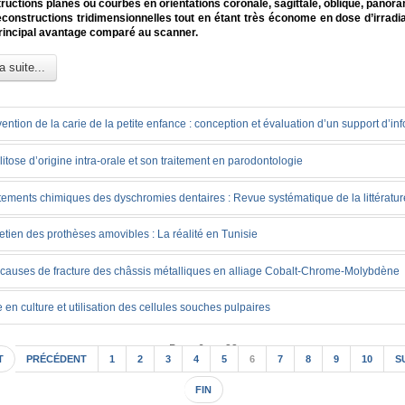
ructions planes ou courbes en orientations coronale, sagittale, oblique, panora
constructions tridimensionnelles tout en étant très économe en dose d’irradia
 principal avantage comparé au scanner.
a suite...
ention de la carie de la petite enfance : conception et évaluation d’un support d’in
litose d’origine intra-orale et son traitement en parodontologie
tements chimiques des dyschromies dentaires : Revue systématique de la littératur
etien des prothèses amovibles : La réalité en Tunisie
causes de fracture des châssis métalliques en alliage Cobalt-Chrome-Molybdène
 en culture et utilisation des cellules souches pulpaires
Page 6 sur 22
T
PRÉCÉDENT
1
2
3
4
5
6
7
8
9
10
S
FIN