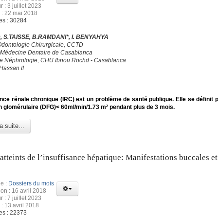
r : 3 juillet 2023
 : 22 mai 2018
es : 30284
 S.TAISSE, B.RAMDANI*, I. BENYAHYA
Odontologie Chirurgicale, CCTD
 Médecine Dentaire de Casablanca
de Néphrologie, CHU Ibnou Rochd - Casablanca
Hassan II
ance rénale chronique (IRC) est un problème de santé publique. Elle se définit p
ion glomérulaire (DFG)< 60ml/min/1.73 m² pendant plus de 3 mois.
a suite...
 atteints de l’insuffisance hépatique: Manifestations buccales et
e :
Dossiers du mois
ion : 16 avril 2018
r : 7 juillet 2023
 : 13 avril 2018
es : 22373