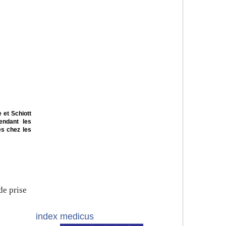
 et Schiott
endant les
és chez les
de prise
index medicus