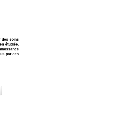
r des soins
en étudiée.
nnaissance
rus par ces