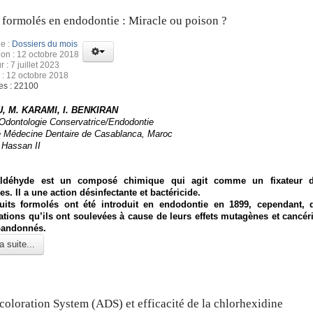
 formolés en endodontie : Miracle ou poison ?
e :
Dossiers du mois
ion : 12 octobre 2018
r : 7 juillet 2023
 : 12 octobre 2018
es : 22100
, M. KARAMI, I. BENKIRAN
’Odontologie Conservatrice/Endodontie
e Médecine Dentaire de Casablanca, Maroc
 Hassan II
ldéhyde est un composé chimique qui agit comme un fixateur d
s. Il a une action désinfectante et bactéricide.
uits formolés ont été introduit en endodontie en 1899, cependant, 
tions qu’ils ont soulevées à cause de leurs effets mutagènes et cancéri
bandonnés.
a suite...
coloration System (ADS) et efficacité de la chlorhexidine