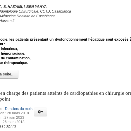
, S. HAITAMI, I. BEN YAHYA
Odontologie Chirurgicale, CCTD, Casablanca
 Médecine Dentaire de Casablanca
Hassan II
ogie, les patients présentant un dysfonctionnement hépatique sont exposés à
nt :
 infectieux,
e hémorragique,
e de contamination,
que thérapeutique.
a suite...
 en charge des patients atteints de cardiopathies en chirurgie ora
point
e :
Dossiers du mois
ion : 28 mars 2018
r : 27 juin 2023
 : 26 mars 2018
es : 32773