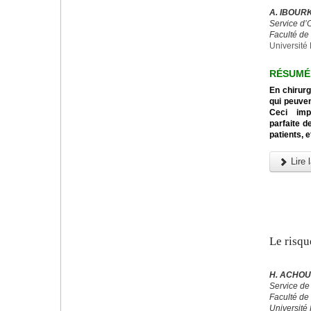
A. IBOURK
Service d’
Faculté de
Université 
RÉSUMÉ
En chirurg
qui peuven
Ceci impo
parfaite d
patients, e
Lire l
Le risqu
H. ACHOU
Service de
Faculté de
Université 