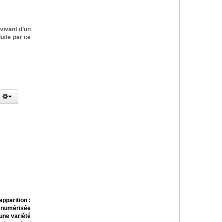
vivant d’un
uite par ce
pparition :
n numérisée
une variété