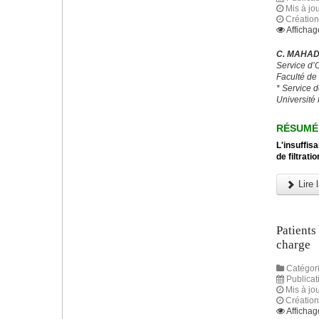
Mis à jou
Création
Affichag
C. MAHAD,
Service d’
Faculté de
* Service 
Université 
RÉSUMÉ
L'insuffis
de filtrat
Lire l
Patients
charge
Catégori
Publicat
Mis à jou
Création
Affichag