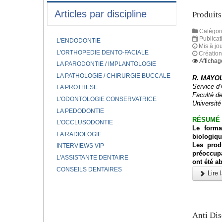
Articles par discipline
Produits
Catégori
Publicat
L'ENDODONTIE
Mis à jou
L'ORTHOPEDIE DENTO-FACIALE
Création
Affichag
LA PARODONTIE / IMPLANTOLOGIE
LA PATHOLOGIE / CHIRURGIE BUCCALE
R. MAYOU
Service d
LA PROTHESE
Faculté d
L'ODONTOLOGIE CONSERVATRICE
Université
LA PEDODONTIE
RÉSUMÉ
L'OCCLUSODONTIE
Le forma
LA RADIOLOGIE
biologique
Les prod
INTERVIEWS VIP
préoccupa
L'ASSISTANTE DENTAIRE
ont été a
CONSEILS DENTAIRES
Lire l
Anti Dis