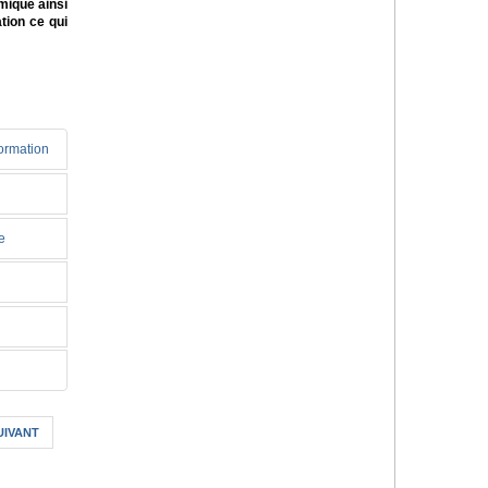
mique ainsi
tion ce qui
formation
e
UIVANT