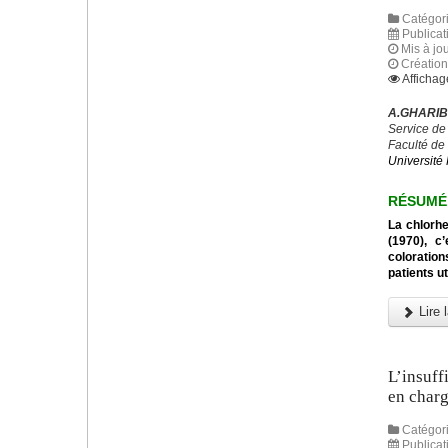
Catégori
Publicati
Mis à jou
Création 
Affichag
A.GHARIBI
Service de
Faculté de
Université 
R
É
SUM
É
La chlorhe
(1970), c
coloration
patients u
Lire l
L’insuff
en charg
Catégori
Publicat