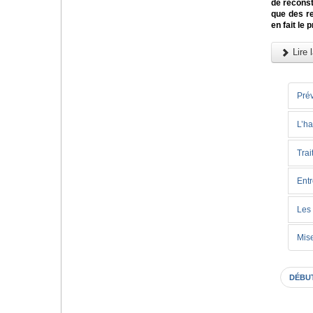
de reconst
que des re
en fait le
Lire l
Prév
L’ha
Trai
Entr
Les 
Mise
DÉBU