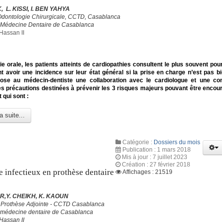
, L. KISSI, I. BEN YAHYA
Odontologie Chirurgicale, CCTD, Casablanca
 Médecine Dentaire de Casablanca
Hassan II
ie orale, les patients atteints de cardiopathies consultent le plus souvent pou
t avoir une incidence sur leur état général si la prise en charge n’est pas bi
se au médecin-dentiste une collaboration avec le cardiologue et une co
es précautions destinées à prévenir les 3 risques majeurs pouvant être encou
t qui sont :
a suite...
Catégorie :
Dossiers du mois
Publication : 1 mars 2018
Mis à jour : 7 juillet 2023
Création : 27 février 2018
e infectieux en prothèse dentaire
Affichages : 21519
R,Y. CHEIKH, K. KAOUN
 Prothèse Adjointe - CCTD Casablanca
 médecine dentaire de Casablanca
Hassan II