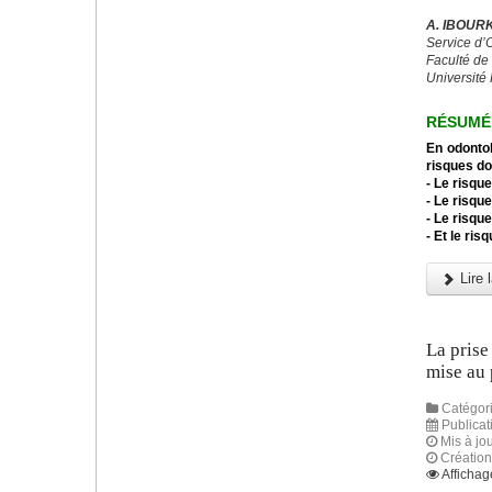
A. IBOURK
Service d’
Faculté de
Université 
RÉSUMÉ
En odontol
risques do
- Le risque
- Le risqu
- Le risqu
- Et le ris
Lire l
La prise
mise au 
Catégori
Publicat
Mis à jou
Création
Affichag