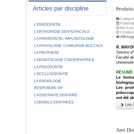
Articles par discipline
Produits
Catégori
Publicat
L'ENDODONTIE
Mis à jou
L'ORTHOPEDIE DENTO-FACIALE
Création
Affichag
LA PARODONTIE / IMPLANTOLOGIE
LA PATHOLOGIE / CHIRURGIE BUCCALE
R. MAYOU
Service d
LA PROTHESE
Faculté d
L'ODONTOLOGIE CONSERVATRICE
Université
LA PEDODONTIE
RÉSUMÉ
L'OCCLUSODONTIE
Le forma
LA RADIOLOGIE
biologique
Les prod
INTERVIEWS VIP
préoccupa
L'ASSISTANTE DENTAIRE
ont été a
CONSEILS DENTAIRES
Lire l
Anti Dis