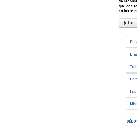
de reconst
que des re
en fait le
Lire l
Prév
L’ha
Trai
Entr
Les 
Mise
DÉBU