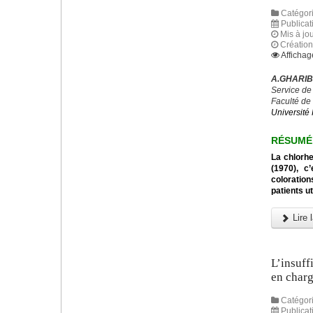
Catégori
Publicati
Mis à jou
Création 
Affichag
A.GHARIBI
Service de
Faculté de
Université 
R
É
SUM
É
La chlorhe
(1970), c
coloration
patients u
Lire l
L’insuff
en charg
Catégori
Publicat