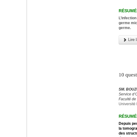
RÉSUMÉ
L’infectio
germe micr
germe.
Lire l
10 ques
SM. BOUZ
Service d’
Faculté de
Université 
RÉSUMÉ
Depuis peu
la tomogra
des struct