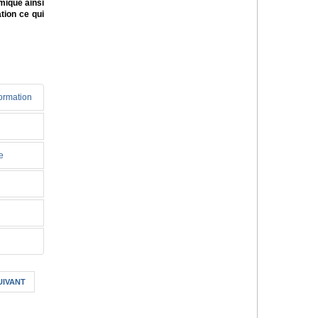
mique ainsi
tion ce qui
formation
e
UIVANT