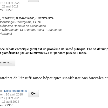
r : 3 juillet 2023
 : 22 mai 2018
es : 30278
 S.TAISSE, B.RAMDANI*, I. BENYAHYA
Odontologie Chirurgicale, CCTD
 Médecine Dentaire de Casablanca
de Néphrologie, CHU Ibnou Rochd - Casablanca
Hassan II
ance rénale chronique (IRC) est un problème de santé publique. Elle se définit p
ion glomérulaire (DFG)< 60ml/min/1.73 m² pendant plus de 3 mois.
a suite...
 atteints de l’insuffisance hépatique: Manifestations buccales et
e :
Dossiers du mois
ion : 16 avril 2018
r : 7 juillet 2023
 : 13 avril 2018
es : 22366