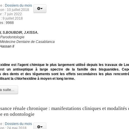
e :
Dossiers du mois
on : 10 juillet 2018
r : 7 juin 2022
: 9 juillet 2018
es : 9988
, S.BOUBDIR, J.KISSA.
 Parodontologie
 Médecine Dentaire de Casablanca
Hassan II
xidine est l’agent chimique le plus largement utilisé depuis les travaux de Loe
’est un antiseptique à large spectre de la famille des bisguanides. Cep
s des dents et des téguments sont les effets secondaires les plus rencontr
tilisant la chlorhexidine à moyen et long terme.
a suite...
isance rénale chronique : manifestations cliniques et modalités 
e en odontologie
e :
Dossiers du mois
ion : 24 mai 2018