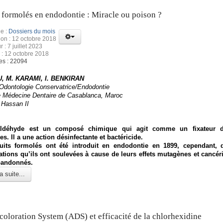
 formolés en endodontie : Miracle ou poison ?
e :
Dossiers du mois
ion : 12 octobre 2018
r : 7 juillet 2023
 : 12 octobre 2018
es : 22094
, M. KARAMI, I. BENKIRAN
’Odontologie Conservatrice/Endodontie
e Médecine Dentaire de Casablanca, Maroc
 Hassan II
ldéhyde est un composé chimique qui agit comme un fixateur d
s. Il a une action désinfectante et bactéricide.
uits formolés ont été introduit en endodontie en 1899, cependant, 
tions qu’ils ont soulevées à cause de leurs effets mutagènes et cancéri
bandonnés.
a suite...
coloration System (ADS) et efficacité de la chlorhexidine