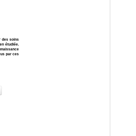
r des soins
en étudiée.
nnaissance
rus par ces