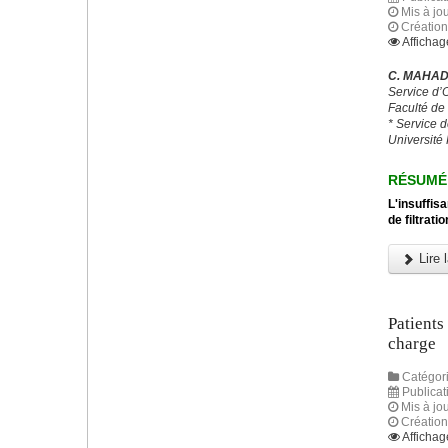
Mis à jou
Création
Affichag
C. MAHAD,
Service d’
Faculté de
* Service 
Université 
RÉSUMÉ
L'insuffis
de filtrat
Lire l
Patients
charge
Catégori
Publicat
Mis à jou
Création
Affichag