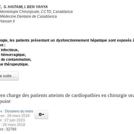
, S. HAITAMI, I. BEN YAHYA
Odontologie Chirurgicale, CCTD, Casablanca
 Médecine Dentaire de Casablanca
Hassan II
ogie, les patients présentant un dysfonctionnement hépatique sont exposés à
nt :
 infectieux,
e hémorragique,
e de contamination,
que thérapeutique.
a suite...
 en charge des patients atteints de cardiopathies en chirurgie ora
point
e :
Dossiers du mois
ion : 28 mars 2018
r : 27 juin 2023
 : 26 mars 2018
es : 32766