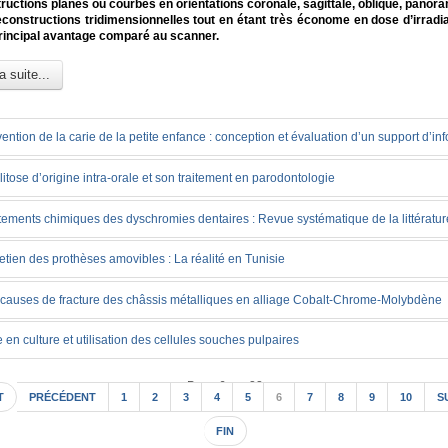
ructions planes ou courbes en orientations coronale, sagittale, oblique, panora
constructions tridimensionnelles tout en étant très économe en dose d’irradia
 principal avantage comparé au scanner.
a suite...
ention de la carie de la petite enfance : conception et évaluation d’un support d’in
litose d’origine intra-orale et son traitement en parodontologie
tements chimiques des dyschromies dentaires : Revue systématique de la littératur
etien des prothèses amovibles : La réalité en Tunisie
causes de fracture des châssis métalliques en alliage Cobalt-Chrome-Molybdène
 en culture et utilisation des cellules souches pulpaires
Page 6 sur 22
T
PRÉCÉDENT
1
2
3
4
5
6
7
8
9
10
S
FIN