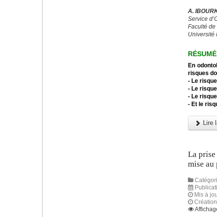
A. IBOURK
Service d’
Faculté de
Université 
RÉSUMÉ
En odontol
risques do
- Le risque
- Le risqu
- Le risqu
- Et le ris
Lire l
La prise
mise au 
Catégori
Publicat
Mis à jou
Création
Affichag