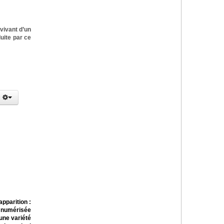
vivant d’un
uite par ce
pparition :
n numérisée
une variété