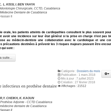
, L. KISSI, I. BEN YAHYA
Odontologie Chirurgicale, CCTD, Casablanca
 Médecine Dentaire de Casablanca
Hassan II
ie orale, les patients atteints de cardiopathies consultent le plus souvent pou
t avoir une incidence sur leur état général si la prise en charge n’est pas bi
se au médecin-dentiste une collaboration avec le cardiologue et une co
es précautions destinées à prévenir les 3 risques majeurs pouvant être encou
t qui sont :
a suite...
Catégorie :
Dossiers du mois
Publication : 1 mars 2018
Mis à jour : 7 juillet 2023
Création : 27 février 2018
e infectieux en prothèse dentaire
Affichages : 21512
R,Y. CHEIKH, K. KAOUN
 Prothèse Adjointe - CCTD Casablanca
 médecine dentaire de Casablanca
Hassan II