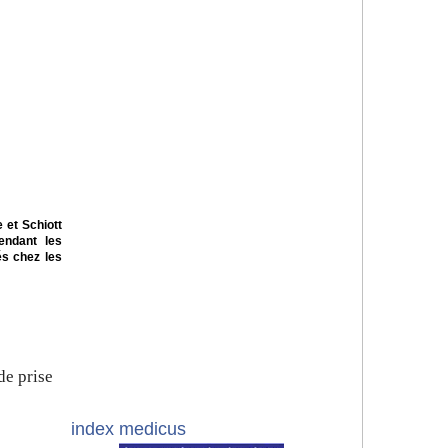
 et Schiott
endant les
és chez les
de prise
index medicus