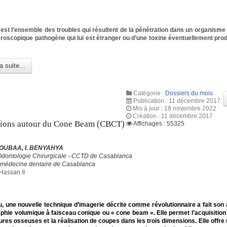
n est l’ensemble des troubles qui résultent de la pénétration dans un organisme 
oscopique pathogène qui lui est étranger ou d’une toxine éventuellement prod
a suite...
Catégorie :
Dossiers du mois
Publication : 11 décembre 2017
Mis à jour : 18 novembre 2022
Création : 11 décembre 2017
tions autour du Cone Beam (CBCT)
Affichages : 55325
OUBAA, I. BENYAHYA
Odontologie Chirurgicale - CCTD de Casablanca
 médecine dentaire de Casablanca
Hassan II
, une nouvelle technique d’imagerie décrite comme révolutionnaire a fait son a
phie volumique à faisceau conique ou « cone beam ». Elle permet l’acquisitio
ures osseuses et la réalisation de coupes dans les trois dimensions. Elle offre 