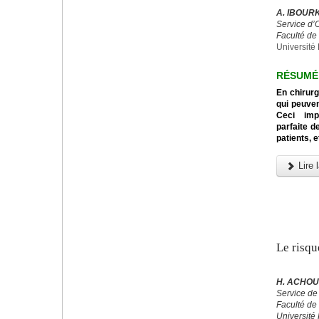
A. IBOURK
Service d’
Faculté de
Université 
RÉSUMÉ
En chirurg
qui peuven
Ceci impo
parfaite d
patients, e
Lire l
Le risqu
H. ACHOU
Service de
Faculté de
Université 