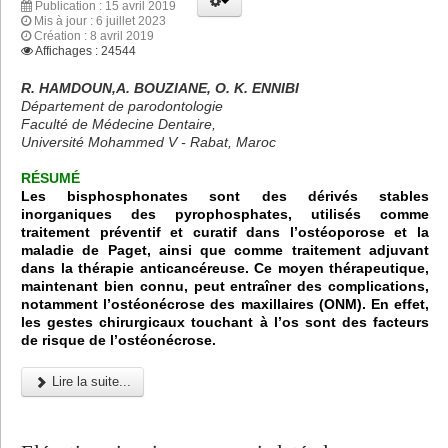
Publication : 15 avril 2019
Mis à jour : 6 juillet 2023
Création : 8 avril 2019
Affichages : 24544
R. HAMDOUN,A. BOUZIANE, O. K. ENNIBI
Département de parodontologie
Faculté de Médecine Dentaire,
Université Mohammed V - Rabat, Maroc
RÉSUMÉ
Les bisphosphonates sont des dérivés stables
inorganiques des pyrophosphates, utilisés comme
traitement préventif et curatif dans l’ostéoporose et la
maladie de Paget, ainsi que comme traitement adjuvant
dans la thérapie anticancéreuse. Ce moyen thérapeutique,
maintenant bien connu, peut entraîner des complications,
notamment l’ostéonécrose des maxillaires (ONM). En effet,
les gestes chirurgicaux touchant à l’os sont des facteurs
de risque de l’ostéonécrose.
Lire la suite...