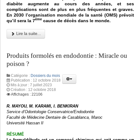
diabète augmente au cours des années, et ses
complications sont de plus en plus fréquentes et graves.
En 2030 l’organisation mondiale de la santé (OMS) prévoit
ème
qu’il sera la 7
cause de décès dans le monde.
Lire la suite...
Produits formolés en endodontie : Miracle ou
poison ?
Catégorie :
Dossiers du mois
Publication : 12 octobre 2018
Mis à jour : 7 juillet 2023
Création : 12 octobre 2018
Affichages : 22106
R. MAYOU, M. KARAMI, I. BENKIRAN
Service d’Odontologie Conservatrice/Endodontie
Faculté de Médecine Dentaire de Casablanca, Maroc
Université Hassan II
RÉSUMÉ
Le formaldéhyde est un composé chimique qui agit comme un