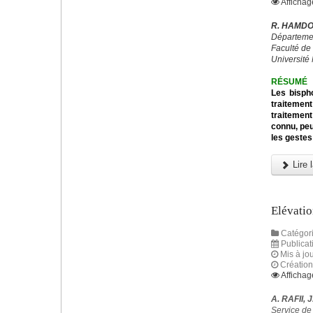
Affichag
R. HAMDOU
Départemen
Faculté de
Universit
RÉSUMÉ
Les bisph
traitemen
traitemen
connu, peu
les gestes
Lire l
Elévatio
Catégori
Publicat
Mis à jou
Création
Affichag
A. RAFII, 
Service de