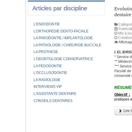
Articles par discipline
Evolutio
dentaire
L'ENDODONTIE
Catégori
Publica
L'ORTHOPEDIE DENTO-FACIALE
Mis à jou
Créatio
LA PARODONTIE / IMPLANTOLOGIE
Affichag
LA PATHOLOGIE / CHIRURGIE BUCCALE
LA PROTHESE
I. EL IDRI
* Service 
L'ODONTOLOGIE CONSERVATRICE
** Médecin
LA PEDODONTIE
*** Servic
Faculté de
L'OCCLUSODONTIE
Universit
LA RADIOLOGIE
INTERVIEWS VIP
RÉSUMÉ
L'ASSISTANTE DENTAIRE
Objectif :
L
pratiques 
CONSEILS DENTAIRES
Lire l