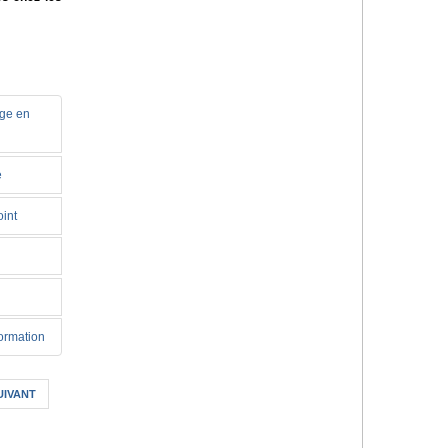
rge en
e
oint
formation
UIVANT