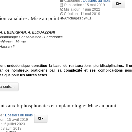
Catégorie :
Dossiers du mois
Publication : 15 mai 2019
Mis à jour : 7 juin 2022
Création : 11 mai 2019
ion canalaire : Mise au point
Affichages : 9411
, I. BENKIRAN, A. ELOUAZZANI
Odontologie Conservatrice - Endodontie,
blanca - Maroc
Hassan II
ent endodontique constitue la base de restaurations pluridisciplinaires. Il e
ar de nombreux praticiens par sa complexité et ses complica-tions poss
s que pour les autres actes.
a suite...
nts aux biphosphonates et implantologie: Mise au point
e :
Dossiers du mois
ion : 15 avril 2019
r : 6 juillet 2023
: 8 avril 2019