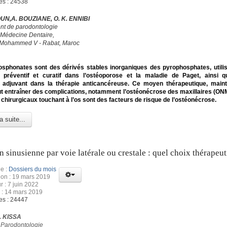
es : 24538
N,A. BOUZIANE, O. K. ENNIBI
t de parodontologie
 Médecine Dentaire,
é Mohammed V - Rabat, Maroc
osphonates sont des dérivés stables inorganiques des pyrophosphates, uti
t préventif et curatif dans l’ostéoporose et la maladie de Paget, ainsi
t adjuvant dans la thérapie anticancéreuse. Ce moyen thérapeutique, main
t entraîner des complications, notamment l’ostéonécrose des maxillaires (ONM)
 chirurgicaux touchant à l’os sont des facteurs de risque de l’ostéonécrose.
a suite...
n sinusienne par voie latérale ou crestale : quel choix thérapeu
e :
Dossiers du mois
ion : 19 mars 2019
r : 7 juin 2022
 : 14 mars 2019
es : 24447
J. KISSA
 Parodontologie