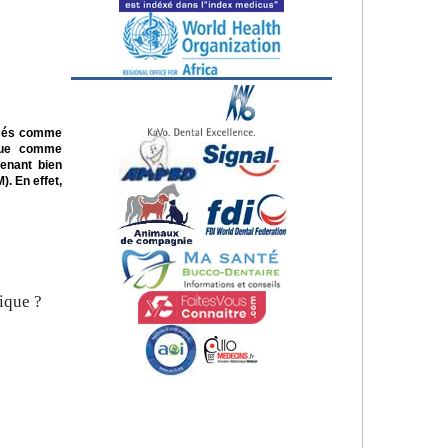
lisés comme
 que comme
tenant bien
. En effet,
tique ?