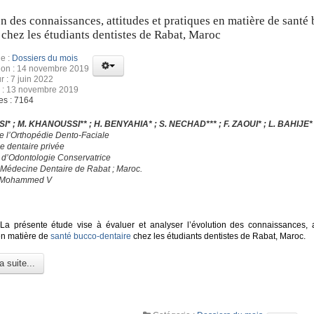
n des connaissances, attitudes et pratiques en matière de santé
 chez les étudiants dentistes de Rabat, Maroc
e :
Dossiers du mois
tion : 14 novembre 2019
r : 7 juin 2022
n : 13 novembre 2019
es : 7164
SSI* ; M. KHANOUSSI** ; H. BENYAHIA* ; S. NECHAD*** ; F. ZAOUI* ; L. BAHIJE*
de l’Orthopédie Dento-Faciale
e dentaire privée
e d’Odontologie Conservatrice
 Médecine Dentaire de Rabat ; Maroc.
é Mohammed V
a présente étude vise à évaluer et analyser l’évolution des connaissances, at
en matière de
santé bucco-dentaire
chez les étudiants dentistes de Rabat, Maroc.
a suite...