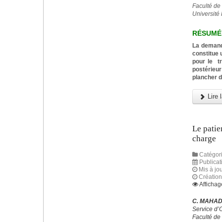
Faculté de
Université 
RÉSUMÉ
La demande
constitue 
pour le t
postérieur
plancher d
Lire l
Le patie
charge
Catégori
Publicat
Mis à jou
Création
Affichag
C. MAHAD,
Service d’
Faculté de