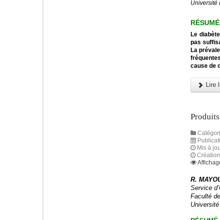
Université 
RÉSUMÉ
Le diabète
pas suffis
La prévale
fréquentes
cause de 
Lire l
Produits
Catégori
Publicat
Mis à jou
Création
Affichag
R. MAYOU
Service d
Faculté d
Université