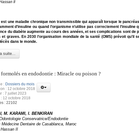
Hassan II
 est une maladie chronique non transmissible qui apparaît lorsque le pancréas
amment d’insuline ou quand l’organisme n’utilise pas correctement l’insuline qu’
nce du diabète augmente au cours des années, et ses complications sont de p
 et graves. En 2030 l’organisation mondiale de la santé (OMS) prévoit qu’il s
décès dans le monde.
a suite...
 formolés en endodontie : Miracle ou poison ?
e :
Dossiers du mois
ion : 12 octobre 2018
r : 7 juillet 2023
 : 12 octobre 2018
es : 22102
, M. KARAMI, I. BENKIRAN
’Odontologie Conservatrice/Endodontie
e Médecine Dentaire de Casablanca, Maroc
 Hassan II