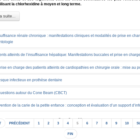
tilisant la chlorhexidine à moyen et long terme.
a suite...
suffisance rénale chronique : manifestations cliniques et modalités de prise en cha
ntologie
ents atteints de l’insuffisance hépatique: Manifestations buccales et prise en charg
rise en charge des patients atteints de cardiopathies en chirurgie orale : mise au p
isque infectieux en prothèse dentaire
questions autour du Cone Beam (CBCT)
ention de la carie de la petite enfance : conception et évaluation d’un support d’in
Page 5 sur 22
T
PRÉCÉDENT
1
2
3
4
5
6
7
8
9
10
S
FIN