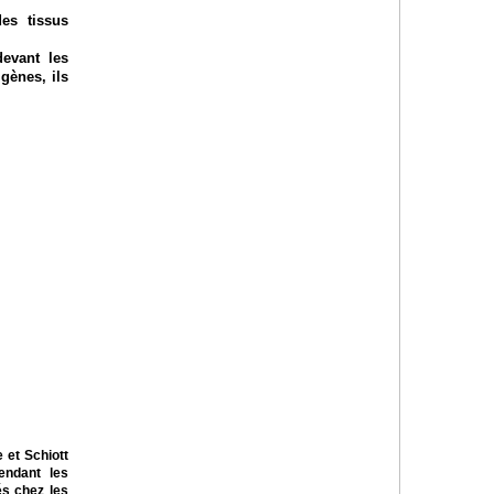
es tissus
devant les
gènes, ils
 et Schiott
endant les
és chez les