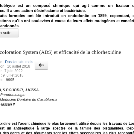
ldéhyde est un composé chimique qui agit comme un fixateur d
s. Il a une action désinfectante et bactéricide.
uits formolés ont été introduit en endodontie en 1899, cependant, 
tions qu’ils ont soulevées à cause de leurs effets mutagènes et cancéri
bandonnés.
a suite...
coloration System (ADS) et efficacité de la chlorhexidine
e :
Dossiers du mois
on : 10 juillet 2018
r : 7 juin 2022
: 9 juillet 2018
es : 9995
, S.BOUBDIR, J.KISSA.
 Parodontologie
 Médecine Dentaire de Casablanca
Hassan II
xidine est l’agent chimique le plus largement utilisé depuis les travaux de Loe
’est un antiseptique à large spectre de la famille des bisguanides. Cep
s des dents et des téguments sont les effets secondaires les plus rencontr