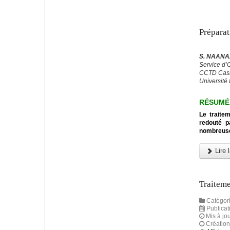
Préparat
S. NAANAA
Service d’
CCTD Casa
Université 
RÉSUMÉ
Le traitem
redouté p
nombreuse
Lire l
Traiteme
Catégori
Publicat
Mis à jou
Création 