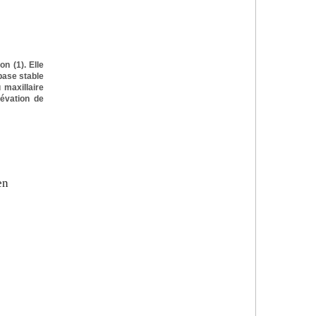
n (1). Elle
base stable
 maxillaire
lévation de
en