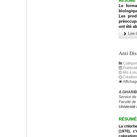
RÉSUMÉ
Le forma
biologique
Les prod
préoccupa
ont été a
Lire l
Anti Dis
Catégori
Publicati
Mis à jou
Création 
Affichag
A.GHARIBI
Service de
Faculté de
Université 
R
É
SUM
É
La chlorhe
(1970), c
coloration