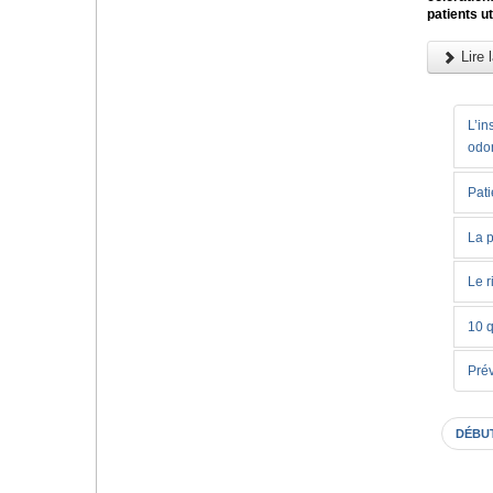
patients u
Lire l
L’in
odo
Pati
La p
Le r
10 
Prév
DÉBU