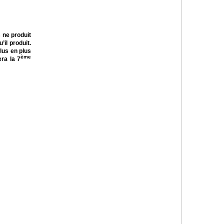
 ne produit
il produit.
lus en plus
ème
era la 7