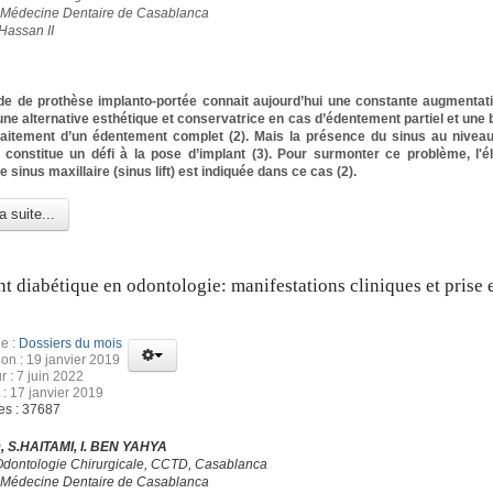
 Médecine Dentaire de Casablanca
Hassan II
 de prothèse implanto-portée connait aujourd’hui une constante augmentatio
une alternative esthétique et conservatrice en cas d’édentement partiel et une 
raitement d’un édentement complet (2). Mais la présence du sinus au niveau
 constitue un défi à la pose d’implant (3). Pour surmonter ce problème, l'é
e sinus maxillaire (sinus lift) est indiquée dans ce cas (2).
a suite...
nt diabétique en odontologie: manifestations cliniques et prise 
e :
Dossiers du mois
ion : 19 janvier 2019
r : 7 juin 2022
 : 17 janvier 2019
es : 37687
 S.HAITAMI, I. BEN YAHYA
Odontologie Chirurgicale, CCTD, Casablanca
 Médecine Dentaire de Casablanca