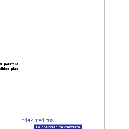
st pourtant
ibles plus
index medicus