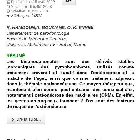
Publication : 15 avril 2019
Mis à jour : 6 juillet 2023
Création : 8 avril 2019
Affichages : 24528
R. HAMDOUN,A. BOUZIANE, O. K. ENNIBI
Département de parodontologie
Faculté de Médecine Dentaire,
Université Mohammed V - Rabat, Maroc
RÉSUMÉ
Les bisphosphonates sont des dérivés stables
inorganiques des pyrophosphates, utilisés comme
traitement préventif et curatif dans l’ostéoporose et la
maladie de Paget, ainsi que comme traitement adjuvant
dans la thérapie anticancéreuse. Ce moyen thérapeutique,
maintenant bien connu, peut entraîner des complications,
notamment l’ostéonécrose des maxillaires (ONM). En effet,
les gestes chirurgicaux touchant à l’os sont des facteurs
de risque de l’ostéonécrose.
Lire la suite...