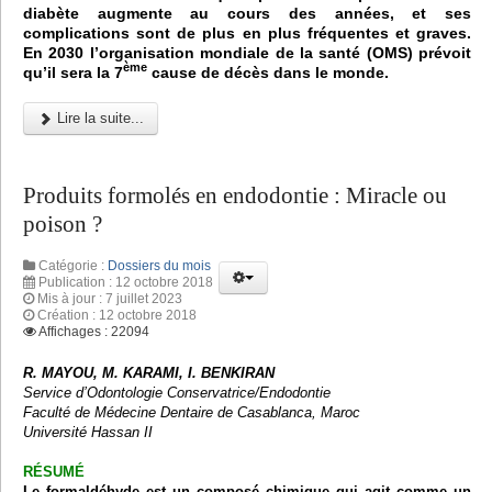
diabète augmente au cours des années, et ses
complications sont de plus en plus fréquentes et graves.
En 2030 l’organisation mondiale de la santé (OMS) prévoit
ème
qu’il sera la 7
cause de décès dans le monde.
Lire la suite...
Produits formolés en endodontie : Miracle ou
poison ?
Catégorie :
Dossiers du mois
Publication : 12 octobre 2018
Mis à jour : 7 juillet 2023
Création : 12 octobre 2018
Affichages : 22094
R. MAYOU, M. KARAMI, I. BENKIRAN
Service d’Odontologie Conservatrice/Endodontie
Faculté de Médecine Dentaire de Casablanca, Maroc
Université Hassan II
RÉSUMÉ
Le formaldéhyde est un composé chimique qui agit comme un