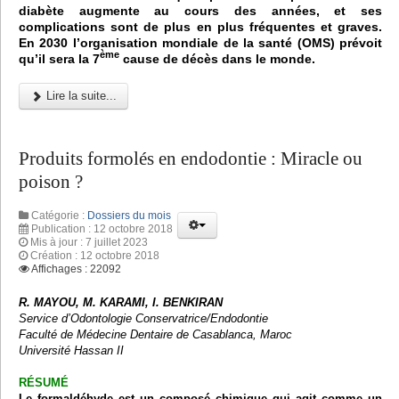
diabète augmente au cours des années, et ses
complications sont de plus en plus fréquentes et graves.
En 2030 l’organisation mondiale de la santé (OMS) prévoit
ème
qu’il sera la 7
cause de décès dans le monde.
Lire la suite...
Produits formolés en endodontie : Miracle ou
poison ?
Catégorie :
Dossiers du mois
Publication : 12 octobre 2018
Mis à jour : 7 juillet 2023
Création : 12 octobre 2018
Affichages : 22092
R. MAYOU, M. KARAMI, I. BENKIRAN
Service d’Odontologie Conservatrice/Endodontie
Faculté de Médecine Dentaire de Casablanca, Maroc
Université Hassan II
RÉSUMÉ
Le formaldéhyde est un composé chimique qui agit comme un