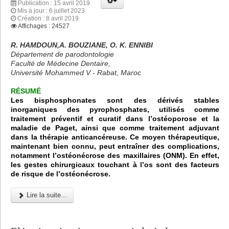
Publication : 15 avril 2019
Mis à jour : 6 juillet 2023
Création : 8 avril 2019
Affichages : 24527
R. HAMDOUN,A. BOUZIANE, O. K. ENNIBI
Département de parodontologie
Faculté de Médecine Dentaire,
Université Mohammed V - Rabat, Maroc
RÉSUMÉ
Les bisphosphonates sont des dérivés stables
inorganiques des pyrophosphates, utilisés comme
traitement préventif et curatif dans l’ostéoporose et la
maladie de Paget, ainsi que comme traitement adjuvant
dans la thérapie anticancéreuse. Ce moyen thérapeutique,
maintenant bien connu, peut entraîner des complications,
notamment l’ostéonécrose des maxillaires (ONM). En effet,
les gestes chirurgicaux touchant à l’os sont des facteurs
de risque de l’ostéonécrose.
Lire la suite...