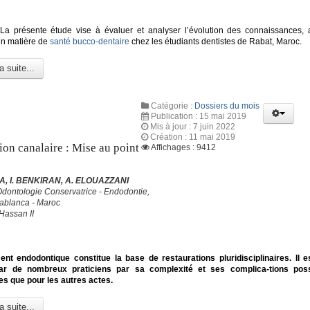
a présente étude vise à évaluer et analyser l’évolution des connaissances, at
en matière de
santé bucco-dentaire
chez les étudiants dentistes de Rabat, Maroc.
a suite...
Catégorie :
Dossiers du mois
Publication : 15 mai 2019
Mis à jour : 7 juin 2022
Création : 11 mai 2019
ion canalaire : Mise au point
Affichages : 9412
, I. BENKIRAN, A. ELOUAZZANI
Odontologie Conservatrice - Endodontie,
blanca - Maroc
Hassan II
ent endodontique constitue la base de restaurations pluridisciplinaires. Il e
ar de nombreux praticiens par sa complexité et ses complica-tions poss
s que pour les autres actes.
a suite...