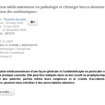
tion médicamenteuse en pathologie et chirurgie bucco-dentaire 
tion des antibiotiques»
e :
Dossiers du mois
ion : 10 mars 2020
r : 11 juin 2023
n : 15 décembre 2000
es : 187274
15-12-2000
A, H. KARIM, I. BENYAHYA
Odontologie Chirurgicale
n Rochd Casablanca
Hassan II
ption médicamenteuse d'une façon générale et l'antibiothérapie en particulier 
e pratique courante. Elle peut être indiquée dans un but curatif ou prophylactiq
t des patients, parfois même leurs exigences et la crainte d'accidents 
s, peuvent nous entraîner à des prescriptions abusives.
a suite...