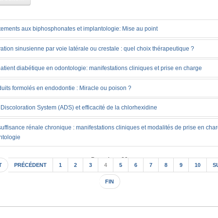
tements aux biphosphonates et implantologie: Mise au point
ation sinusienne par voie latérale ou crestale : quel choix thérapeutique ?
atient diabétique en odontologie: manifestations cliniques et prise en charge
uits formolés en endodontie : Miracle ou poison ?
 Discoloration System (ADS) et efficacité de la chlorhexidine
suffisance rénale chronique : manifestations cliniques et modalités de prise en cha
ntologie
Page 4 sur 22
T
PRÉCÉDENT
1
2
3
4
5
6
7
8
9
10
S
FIN