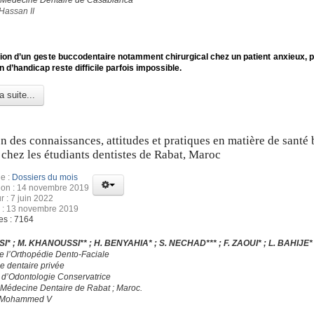
 Médecine Dentaire de Casablanca
Hassan II
tion d’un geste buccodentaire notamment chirurgical chez un patient anxieux, 
n d’handicap reste difficile parfois impossible.
a suite...
n des connaissances, attitudes et pratiques en matière de santé
 chez les étudiants dentistes de Rabat, Maroc
e :
Dossiers du mois
tion : 14 novembre 2019
r : 7 juin 2022
n : 13 novembre 2019
es : 7164
SSI* ; M. KHANOUSSI** ; H. BENYAHIA* ; S. NECHAD*** ; F. ZAOUI* ; L. BAHIJE*
de l’Orthopédie Dento-Faciale
e dentaire privée
e d’Odontologie Conservatrice
 Médecine Dentaire de Rabat ; Maroc.
é Mohammed V