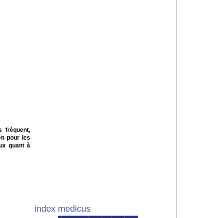
s fréquent,
en pour les
eux quant à
index medicus