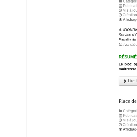
Catégori
Publicat
Mis à jou
Création
Affichag
A. IBOURK
Service d’
Faculté de
Université
RÉSUMÉ
Le bloc op
maitresse 
Lire l
Place de
Catégori
Publicat
Mis à jo
Création
Affichag