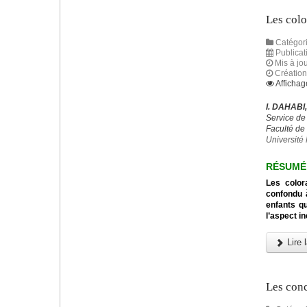
Les colo
Catégori
Publicat
Mis à jou
Création
Affichag
I. DAHABI
Service de
Faculté de
Universit
RÉSUMÉ
Les color
confondu à
enfants q
l’aspect i
Lire l
Les conc