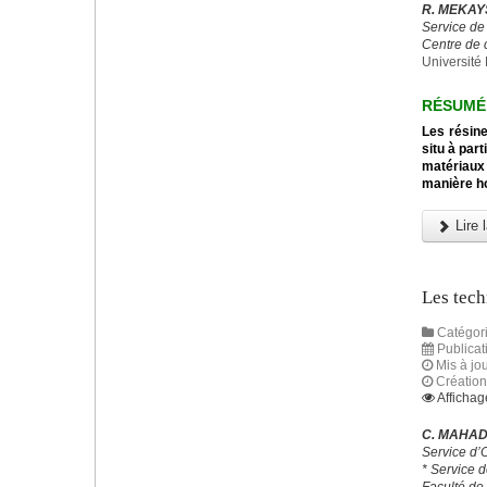
R. MEKAYS
Service de
Centre de 
Universit
RÉSUMÉ
Les résine
situ à par
matériaux 
manière ho
Lire l
Les tech
Catégori
Publicat
Mis à jou
Créatio
Affichag
C. MAHAD,
Service d’
* Service 