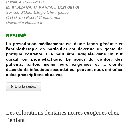
Publié le 15-12-2000
M. KHAZANA, H. KARIM, I. BENYAHYA
Service d'Odontologie Chirurgicale
C.H.U. Ibn Rochd Casablanca
Université Hassan II
RÉSUMÉ
La prescription médicamenteuse d'une façon générale et
l'antibiothérapie en particulier est devenue un geste de
pratique courante. Elle peut être indiquée dans un but
curatif ou prophylactique. Le souci du confort des
patients, parfois même leurs exigences et la crainte
d'accidents infectieux secondaires, peuvent nous entraîner
à des prescriptions abusives.
Lire la suite...
Les colorations dentaires noires exogènes chez
l’enfant