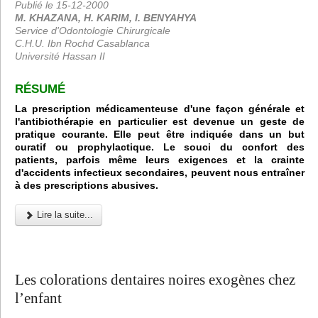
Publié le 15-12-2000
M. KHAZANA, H. KARIM, I. BENYAHYA
Service d'Odontologie Chirurgicale
C.H.U. Ibn Rochd Casablanca
Université Hassan II
RÉSUMÉ
La prescription médicamenteuse d'une façon générale et
l'antibiothérapie en particulier est devenue un geste de
pratique courante. Elle peut être indiquée dans un but
curatif ou prophylactique. Le souci du confort des
patients, parfois même leurs exigences et la crainte
d'accidents infectieux secondaires, peuvent nous entraîner
à des prescriptions abusives.
Lire la suite...
Les colorations dentaires noires exogènes chez
l’enfant