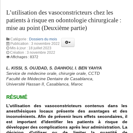
L’utilisation des vasoconstricteurs chez les
patients à risque en odontologie chirurgicale :
mise au point (Deuxième partie)
Catégorie :
Dossiers du mois
Publication : 3 novembre 2022
Mis à jour : 18 juillet 2023
Création : 3 novembre 2022
Affichages : 8372
L. KISSI, S. OUJDAD, S. DAHHOU, I. BEN YAHYA
Service de médecine orale, chirurgie orale, CCTD
Faculté de Médecine Dentaire de Casablanca,
Université Hassan II, Casablanca, Maroc
RÉSUMÉ
L’utilisation des vasoconstricteurs contenus dans les
anesthésiques locaux présente des avantages et des
inconvénients. Afin de prévenir leurs effets secondaires, il
est important d'identifier les patients à risque de
développer des complications après leur administration. La
décision d'utiliser ou de limiter la quantité de