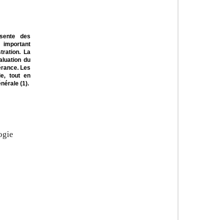
ésente des
 important
tration. La
aluation du
lérance. Les
e, tout en
nérale (1).
ogie