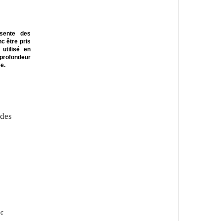
ésente des
c être pris
utilisé en
 profondeur
e.
 des
oc