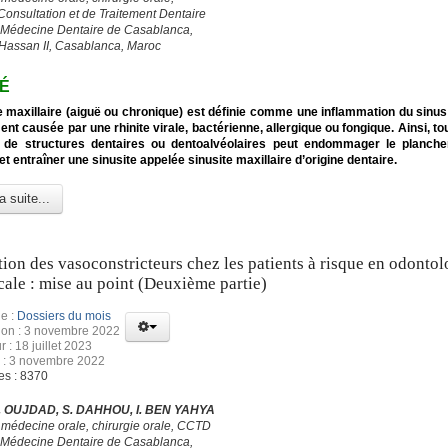
Consultation et de Traitement Dentaire
 Médecine Dentaire de Casablanca,
 Hassan II, Casablanca, Maroc
É
e maxillaire (aiguë ou chronique) est définie comme une inflammation du sinus 
nt causée par une rhinite virale, bactérienne, allergique ou fongique. Ainsi, to
 de structures dentaires ou dentoalvéolaires peut endommager le planche
et entraîner une sinusite appelée sinusite maxillaire d’origine dentaire.
a suite...
ation des vasoconstricteurs chez les patients à risque en odontol
cale : mise au point (Deuxième partie)
e :
Dossiers du mois
ion : 3 novembre 2022
r : 18 juillet 2023
 : 3 novembre 2022
es : 8370
 S. OUJDAD, S. DAHHOU, I. BEN YAHYA
 médecine orale, chirurgie orale, CCTD
 Médecine Dentaire de Casablanca,