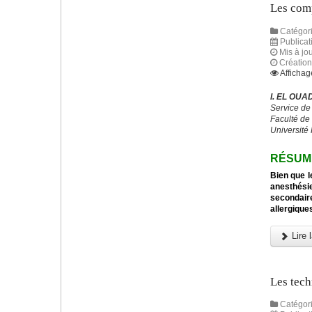
Les comp
Catégori
Publica
Mis à jo
Créatio
Affichag
I. EL OUA
Service de
Faculté de
Université
RÉSUM
Bien que l
anesthési
secondaire
allergique
Lire l
Les tech
Catégori