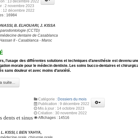
tion : 13 décembre 2022
ur : 2 novembre 2023
n : 12 décembre 2022
es : 16984
DNASSI, B. ELHOUARI, J. KISSA
e parodontologie (CCTD)
 médecine dentaire de Casablanca
 Hassan II - Casablanca - Maroc
É
rs, l’usage des différentes solutions et techniques d’anesthésie est devenu un
igation morale pour le médecin dentiste. Les soins bucco-dentaires et chirurgic
sés sans douleur et avec moins d’anxiété.
a suite...
Catégorie :
Dossiers du mois
Publication : 9 décembre 2022
Mis à jour : 14 octobre 2023
Création : 30 novembre 2022
s dents et sinus
Affichages : 14516
L. KISSI, I. BEN YAHYA,
médecine orale, chirurgie orale,