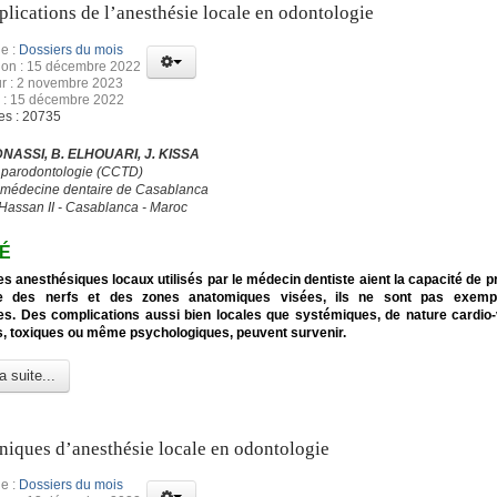
lications de l’anesthésie locale en odontologie
e :
Dossiers du mois
tion : 15 décembre 2022
ur : 2 novembre 2023
n : 15 décembre 2022
es : 20735
DNASSI, B. ELHOUARI, J. KISSA
 parodontologie (CCTD)
 médecine dentaire de Casablanca
 Hassan II - Casablanca - Maroc
É
es anesthésiques locaux utilisés par le médecin dentiste aient la capacité de p
e des nerfs et des zones anatomiques visées, ils ne sont pas exempt
s. Des complications aussi bien locales que systémiques, de nature cardio-
s, toxiques ou même psychologiques, peuvent survenir.
a suite...
niques d’anesthésie locale en odontologie
e :
Dossiers du mois