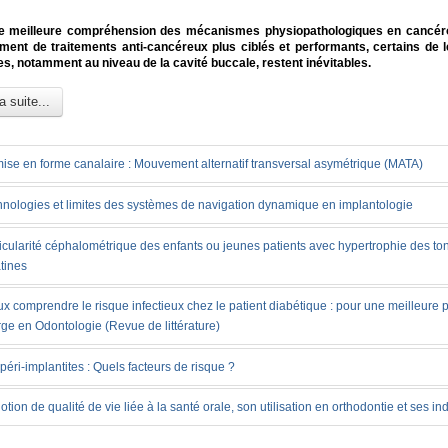
e meilleure compréhension des mécanismes physiopathologiques en cancérol
ent de traitements anti-cancéreux plus ciblés et performants, certains de l
s, notamment au niveau de la cavité buccale, restent inévitables.
a suite...
ise en forme canalaire : Mouvement alternatif transversal asymétrique (MATA)
nologies et limites des systèmes de navigation dynamique en implantologie
icularité céphalométrique des enfants ou jeunes patients avec hypertrophie des ton
tines
x comprendre le risque infectieux chez le patient diabétique : pour une meilleure 
ge en Odontologie (Revue de littérature)
péri-implantites : Quels facteurs de risque ?
otion de qualité de vie liée à la santé orale, son utilisation en orthodontie et ses in