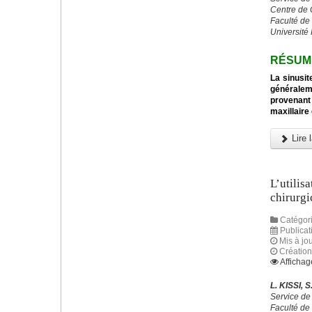
Centre de 
Faculté de
Université
RÉSUM
La sinusit
généraleme
provenant
maxillaire 
Lire l
L’utilis
chirurgi
Catégori
Publicat
Mis à jou
Création
Affichag
L. KISSI,
Service de
Faculté de