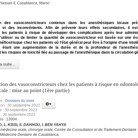
 Hassan II, Casablanca, Maroc
tion des vasoconstricteurs contenus dans les anesthésiques locaux pr
 et des inconvénients. Afin de prévenir leurs effets secondaires, il est
er les patients à risque de développer des complications après leur adminis
'utiliser ou de limiter la quantité de vasoconstricteur est basée sur une év
néfice/risque chez les patients où l’état général peut être à l’origine d’une into
 étant une augmentation de la durée et de la profondeur de l’anesthési
 les risques de toxicité liée au passage de l’anesthésique dans la circulation gé
a suite...
ation des vasoconstricteurs chez les patients à risque en odontol
cale : mise au point (1ère partie)
e :
Dossiers du mois
ion : 30 septembre 2022
ur : 30 septembre 2022
 : 30 septembre 2022
es : 13004
, L. KISSI, S. DAHHOU, I. BEN YAHYA
 médecine orale, chirurgie orale, Centre de Consultation et de Traitement Dentaire
 Médecine Dentaire de Casablanca,