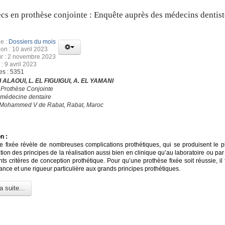
cs en prothèse conjointe : Enquête auprès des médecins dentist
e :
Dossiers du mois
ion : 10 avril 2023
ur : 2 novembre 2023
: 9 avril 2023
es : 5351
 ALAOUI, L. EL FIGUIGUI, A. EL YAMANI
 Prothèse Conjointe
 médecine dentaire
é Mohammed V de Rabat, Rabat, Maroc
n :
e fixée révèle de nombreuses complications prothétiques, qui se produisent le p
ation des principes de la réalisation aussi bien en clinique qu’au laboratoire ou par
nts critères de conception prothétique. Pour qu’une prothèse fixée soit réussie, il
nce et une rigueur particulière aux grands principes prothétiques.
a suite...