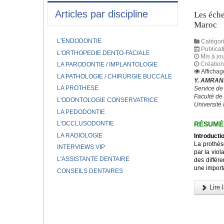
Articles par discipline
Les éche
Maroc
L'ENDODONTIE
Catégori
Publicat
L'ORTHOPEDIE DENTO-FACIALE
Mis à jo
Création 
LA PARODONTIE / IMPLANTOLOGIE
Affichag
LA PATHOLOGIE / CHIRURGIE BUCCALE
Y. AMRANI
LA PROTHESE
Service de
Faculté de
L'ODONTOLOGIE CONSERVATRICE
Universit
LA PEDODONTIE
RÉSUMÉ
L'OCCLUSODONTIE
LA RADIOLOGIE
Introductio
La prothès
INTERVIEWS VIP
par la viol
L'ASSISTANTE DENTAIRE
des différe
une importa
CONSEILS DENTAIRES
Lire l