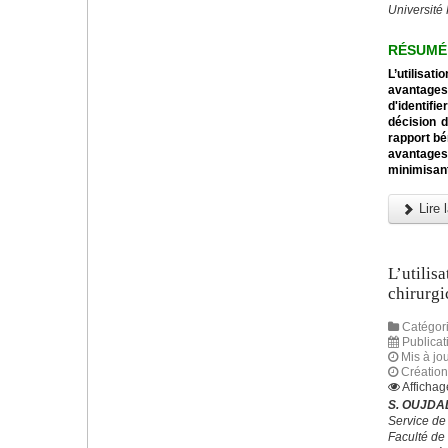
Université
RÉSUMÉ
L’utilisa
avantages
d'identifi
décision d
rapport bé
avantages
minimisant
Lire l
L’utilis
chirurgi
Catégori
Publicat
Mis à jo
Création
Affichag
S. OUJDAD
Service de
Faculté de