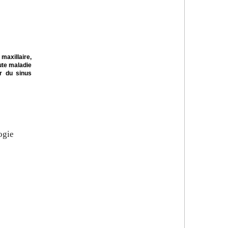
maxillaire,
ute maladie
r du sinus
ogie