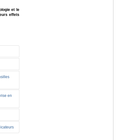
ogie et le
eurs effets
silles
prise en
dicateurs