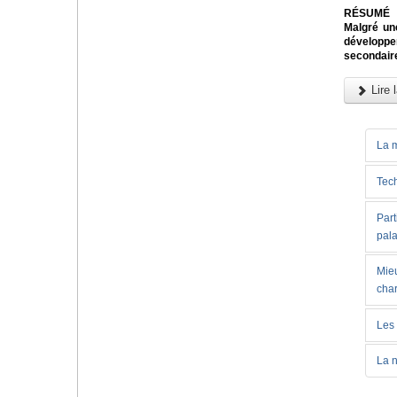
RÉSUMÉ
Malgré un
développem
secondaire
Lire l
La m
Tech
Part
pala
Mieu
char
Les 
La n