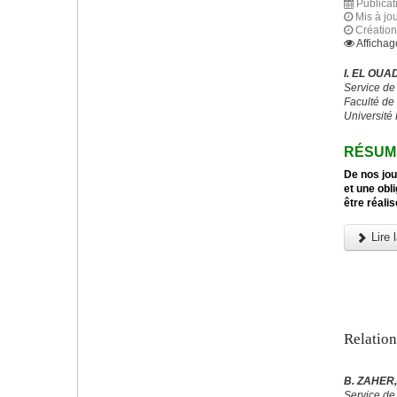
Publica
Mis à jo
Créatio
Affichag
I. EL OUA
Service d
Faculté de
Université
RÉSUM
De nos jou
et une obl
être réali
Lire l
Relation
B. ZAHER, 
Service de 