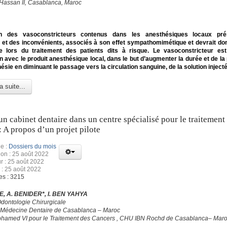
 Hassan II, Casablanca, Maroc
tion des vasoconstricteurs contenus dans les anesthésiques locaux pr
et des inconvénients, associés à son effet sympathomimétique et devrait don
 lors du traitement des patients dits à risque. Le vasoconstricteur est 
n avec le produit anesthésique local, dans le but d’augmenter la durée et de la
hésie en diminuant le passage vers la circulation sanguine, de la solution injecté
a suite...
un cabinet dentaire dans un centre spécialisé pour le traitement
: A propos d’un projet pilote
e :
Dossiers du mois
ion : 25 août 2022
ur : 25 août 2022
 : 25 août 2022
es : 3215
, A. BENIDER*, I. BEN YAHYA
Odontologie Chirurgicale
 Médecine Dentaire de Casablanca – Maroc
hamed VI pour le Traitement des Cancers , CHU IBN Rochd de Casablanca– Mar