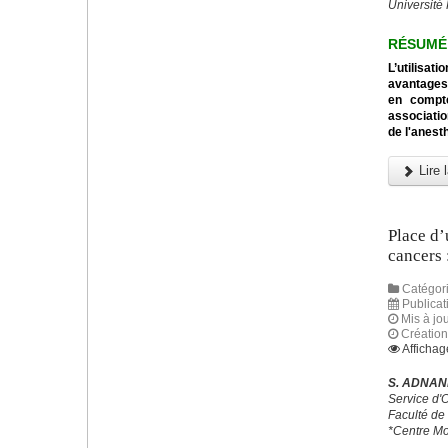
Université
RÉSUMÉ
L’utilisa
avantages 
en compte
associatio
de l'anest
Lire l
Place d’
cancers 
Catégori
Publicat
Mis à jo
Création
Affichag
S. ADNANE
Service d'
Faculté de
*Centre Mo