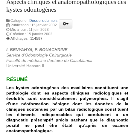
Aspects cliniques et anatomopathologiques des
kystes odontogènes
Catégorie :
Dossiers du mois
Publication : 15 janvier 2002
Mis à jour : 11 juin 2023
Création : 15 janvier 2002
Affichages : 114597
I. BENYAHYA, F. BOUACHRINE
Service d’Odontologie Chirurgicale
Faculté de médecine dentaire de Casablanca
Université Hassan II
R
É
SUMÉ
Les kystes odontogènes des maxillaires constituent une
pathologie dont les aspects cliniques, radiologiques et
évolutifs sont considérablement polymorphes.
Il s’agit
d’une néoformation bénigne dont les données de la
cliniques soutenues par un bilan radiologique constituent
les éléments indispensables qui conduisent à un
diagnostic présomptif précis sachant que le diagnostic
positif ne peut être établi qu’après un examen
anatomopathologique.