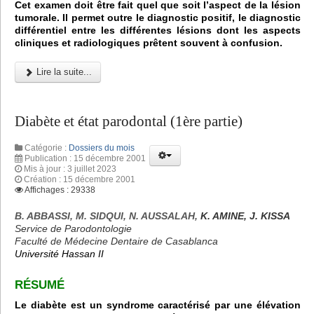
Cet examen doit être fait quel que soit l’aspect de la lésion
tumorale. Il permet outre le diagnostic positif, le diagnostic
différentiel entre les différentes lésions dont les aspects
cliniques et radiologiques prêtent souvent à confusion.
Lire la suite...
Diabète et état parodontal (1ère partie)
Catégorie :
Dossiers du mois
Publication : 15 décembre 2001
Mis à jour : 3 juillet 2023
Création : 15 décembre 2001
Affichages : 29338
B. ABBASSI, M. SIDQUI, N. AUSSALAH,
K. AMINE, J. KISSA
Service de Parodontologie
Faculté de Médecine Dentaire de Casablanca
Université Hassan II
RÉSUMÉ
Le diabète est un syndrome caractérisé par une élévation