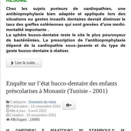
RÉSUMÉ
Chez les sujets porteurs de cardiopathies, une
antibioprophylaxie bien adaptée et appliquée lors des
situations ou gestes invasifs dentaires devrait diminuer le
taux des greffes oslériennes qui sont grevées d’une morbi-
mortalité importante .
La sphère bucco-dentaire reste le site le plus pourvoyeur
de bactériémies. La prescription de l’antibioprophylaxie
dépend de la cardiopathie sous–jacente et du type de
geste bucco-dentaire à réaliser.
Lire la suite...
Enquête sur l’état bucco-dentaire des enfants
préscolarises à Monastir (Tunisie - 2001)
Catégorie :
Dossiers du mois
Publication : 15 novembre 2001
Mis à jour : 3 avril 2022
Création : 15 novembre 2001
Affichages : 19990
H. GHEDIRA*, F. MAATOUK*, W. STAMBOULI*, M.