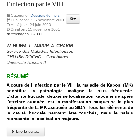
l’infection par le VIH
Catégorie :
Dossiers du mois
Publication : 15 novembre 2001
Mis à jour : 24 juin 2023
Création : 15 novembre 2001
Affichages : 37881
W. HLIWA, L. MARIH, A. CHAKIB.
Service des Maladies Infectieuses
CHU IBN ROCHD – Casablanca
Université Hassan II
RÉSUMÉ
A cours de l’infection par le VIH, la maladie de Kaposi (MK)
constitue la pathologie maligne la plus fréquente.
L’atteinte buccale, deuxième localisation kaposienne après
l’atteinte cutanée, est la manifestation muqueuse la plus
fréquente de la MK associée au SIDA. Tous les éléments de
la cavité buccale peuvent être touchés, mais le palais
représente la localisation majeure.
Lire la suite...