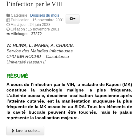
l’infection par le VIH
Catégorie :
Dossiers du mois
Publication : 15 novembre 2001
Mis à jour : 24 juin 2023
Création : 15 novembre 2001
Affichages : 37872
W. HLIWA, L. MARIH, A. CHAKIB.
Service des Maladies Infectieuses
CHU IBN ROCHD – Casablanca
Université Hassan II
RÉSUMÉ
A cours de l’infection par le VIH, la maladie de Kaposi (MK)
constitue la pathologie maligne la plus fréquente.
L’atteinte buccale, deuxième localisation kaposienne après
l’atteinte cutanée, est la manifestation muqueuse la plus
fréquente de la MK associée au SIDA. Tous les éléments de
la cavité buccale peuvent être touchés, mais le palais
représente la localisation majeure.
Lire la suite...