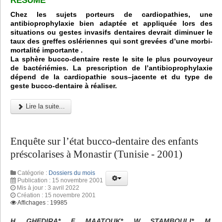
RÉSUMÉ
Chez les sujets porteurs de cardiopathies, une
antibioprophylaxie bien adaptée et appliquée lors des
situations ou gestes invasifs dentaires devrait diminuer le
taux des greffes oslériennes qui sont grevées d’une morbi-
mortalité importante .
La sphère bucco-dentaire reste le site le plus pourvoyeur
de bactériémies. La prescription de l’antibioprophylaxie
dépend de la cardiopathie sous–jacente et du type de
geste bucco-dentaire à réaliser.
Lire la suite...
Enquête sur l’état bucco-dentaire des enfants
préscolarises à Monastir (Tunisie - 2001)
Catégorie :
Dossiers du mois
Publication : 15 novembre 2001
Mis à jour : 3 avril 2022
Création : 15 novembre 2001
Affichages : 19985
H. GHEDIRA*, F. MAATOUK*, W. STAMBOULI*, M.