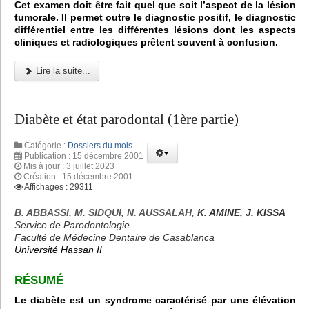
Cet examen doit être fait quel que soit l’aspect de la lésion
tumorale. Il permet outre le diagnostic positif, le diagnostic
différentiel entre les différentes lésions dont les aspects
cliniques et radiologiques prêtent souvent à confusion.
Lire la suite...
Diabète et état parodontal (1ère partie)
Catégorie :
Dossiers du mois
Publication : 15 décembre 2001
Mis à jour : 3 juillet 2023
Création : 15 décembre 2001
Affichages : 29311
B. ABBASSI, M. SIDQUI, N. AUSSALAH,
K. AMINE, J. KISSA
Service de Parodontologie
Faculté de Médecine Dentaire de Casablanca
Université Hassan II
RÉSUMÉ
Le diabète est un syndrome caractérisé par une élévation