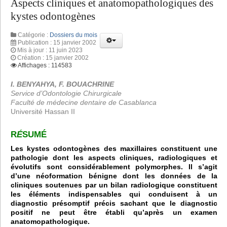
Aspects cliniques et anatomopathologiques des
kystes odontogènes
Catégorie :
Dossiers du mois
Publication : 15 janvier 2002
Mis à jour : 11 juin 2023
Création : 15 janvier 2002
Affichages : 114583
I. BENYAHYA, F. BOUACHRINE
Service d’Odontologie Chirurgicale
Faculté de médecine dentaire de Casablanca
Université Hassan II
R
É
SUMÉ
Les kystes odontogènes des maxillaires constituent une
pathologie dont les aspects cliniques, radiologiques et
évolutifs sont considérablement polymorphes.
Il s’agit
d’une néoformation bénigne dont les données de la
cliniques soutenues par un bilan radiologique constituent
les éléments indispensables qui conduisent à un
diagnostic présomptif précis sachant que le diagnostic
positif ne peut être établi qu’après un examen
anatomopathologique.