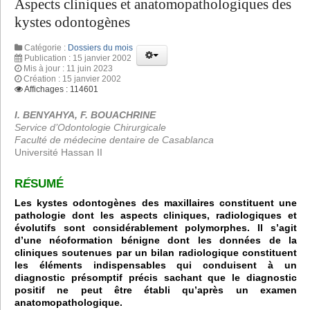
Aspects cliniques et anatomopathologiques des
kystes odontogènes
Catégorie :
Dossiers du mois
Publication : 15 janvier 2002
Mis à jour : 11 juin 2023
Création : 15 janvier 2002
Affichages : 114601
I. BENYAHYA, F. BOUACHRINE
Service d’Odontologie Chirurgicale
Faculté de médecine dentaire de Casablanca
Université Hassan II
R
É
SUMÉ
Les kystes odontogènes des maxillaires constituent une
pathologie dont les aspects cliniques, radiologiques et
évolutifs sont considérablement polymorphes.
Il s’agit
d’une néoformation bénigne dont les données de la
cliniques soutenues par un bilan radiologique constituent
les éléments indispensables qui conduisent à un
diagnostic présomptif précis sachant que le diagnostic
positif ne peut être établi qu’après un examen
anatomopathologique.