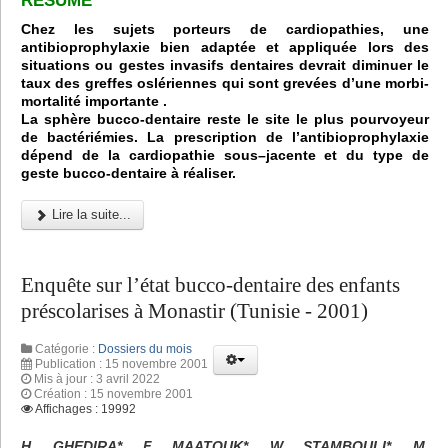
RÉSUMÉ
Chez les sujets porteurs de cardiopathies, une
antibioprophylaxie bien adaptée et appliquée lors des
situations ou gestes invasifs dentaires devrait diminuer le
taux des greffes oslériennes qui sont grevées d’une morbi-
mortalité importante .
La sphère bucco-dentaire reste le site le plus pourvoyeur
de bactériémies. La prescription de l’antibioprophylaxie
dépend de la cardiopathie sous–jacente et du type de
geste bucco-dentaire à réaliser.
Lire la suite...
Enquête sur l’état bucco-dentaire des enfants
préscolarises à Monastir (Tunisie - 2001)
Catégorie :
Dossiers du mois
Publication : 15 novembre 2001
Mis à jour : 3 avril 2022
Création : 15 novembre 2001
Affichages : 19992
H. GHEDIRA*, F. MAATOUK*, W. STAMBOULI*, M.