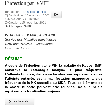
l’infection par le VIH
Catégorie :
Dossiers du mois
Publication : 15 novembre 2001
Mis à jour : 24 juin 2023
Création : 15 novembre 2001
Affichages : 37884
W. HLIWA, L. MARIH, A. CHAKIB.
Service des Maladies Infectieuses
CHU IBN ROCHD – Casablanca
Université Hassan II
RÉSUMÉ
A cours de l’infection par le VIH, la maladie de Kaposi (MK)
constitue la pathologie maligne la plus fréquente.
L’atteinte buccale, deuxième localisation kaposienne après
l’atteinte cutanée, est la manifestation muqueuse la plus
fréquente de la MK associée au SIDA. Tous les éléments de
la cavité buccale peuvent être touchés, mais le palais
représente la localisation majeure.
Lire la suite...