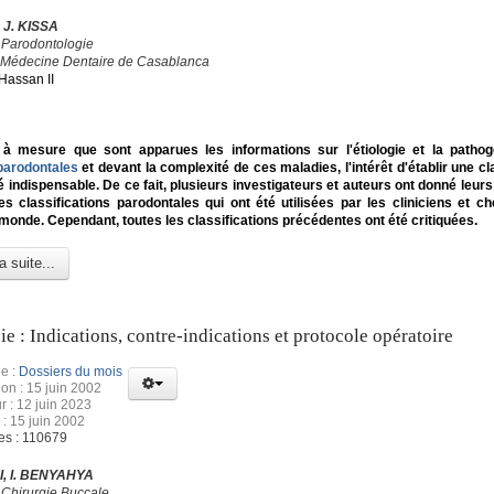
 J. KISSA
 Parodontologie
 Médecine Dentaire de Casablanca
Hassan II
 à mesure que sont apparues les informations sur l'étiologie et la patho
parodontales
et devant la complexité de ces maladies, l'intérêt d'établir une cl
é indispensable. De ce fait, plusieurs investigateurs et auteurs ont donné leur
 classifications parodontales qui ont été utilisées par les cliniciens et c
 monde. Cependant, toutes les classifications précédentes ont été critiquées.
a suite...
ie : Indications, contre-indications et protocole opératoire
e :
Dossiers du mois
ion : 15 juin 2002
r : 12 juin 2023
 : 15 juin 2002
es : 110679
I, I. BENYAHYA
 Chirurgie Buccale