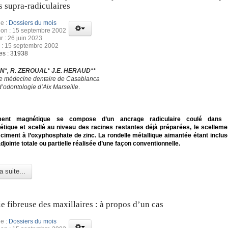
s supra-radiculaires
e :
Dossiers du mois
ion : 15 septembre 2002
r : 26 juin 2023
 : 15 septembre 2002
es : 31938
N*, R. ZEROUAL* J.E. HERAUD**
de médecine dentaire de Casablanca
d’odontologie d’Aix Marseille
.
ement magnétique se compose d’un ancrage radiculaire coulé dans u
tique et scellé au niveau des racines restantes déjà préparées, le scellemen
n ciment à l’oxyphosphate de zinc. La rondelle métallique aimantée étant inclu
djointe totale ou partielle réalisée d’une façon conventionnelle.
a suite...
e fibreuse des maxillaires : à propos d’un cas
e :
Dossiers du mois