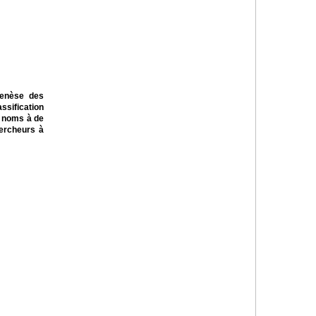
genèse des
assification
s noms à de
hercheurs à