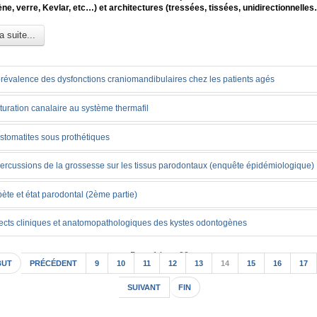
ène, verre, Kevlar, etc…) et architectures (tressées, tissées, unidirectionnelle
a suite...
révalence des dysfonctions craniomandibulaires chez les patients agés
turation canalaire au système thermafil
stomatites sous prothétiques
rcussions de la grossesse sur les tissus parodontaux (enquête épidémiologique)
ète et état parodontal (2ème partie)
ects cliniques et anatomopathologiques des kystes odontogènes
Page 14 sur 22
BUT
PRÉCÉDENT
9
10
11
12
13
14
15
16
17
SUIVANT
FIN