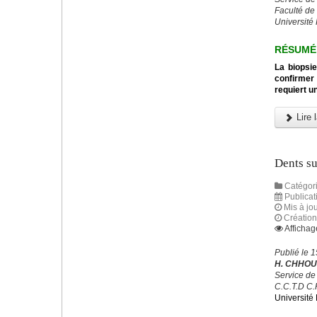
Faculté de
Université 
RÉSUMÉ
La biopsi
confirmer 
requiert u
Lire l
Dents su
Catégori
Publicat
Mis à jou
Création
Affichag
Publié le 
H. CHHOU
Service de
C.C.T.D C.
Universit