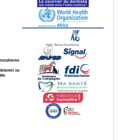
lymorphisme
delante) ou
ble.