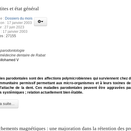
ites et état général
e :
Dossiers du mois
ion : 17 janvier 2003
r : 27 juin 2023
 : 17 janvier 2003
es : 27155
 parodontologie
 médecine dentaire de Rabat
é Mohamed V
es parodontales sont des affections polymicrobiennes qui surviennent chez d
munitaire permissif permettant aux micro-organismes et à leurs toxines de 
’attache de la dent. Ces maladies parodontales peuvent être aggravées pa
s systémiques ; relation actuellement bien établie.
a suite...
chements magnétiques : une majoration dans la rétention des pr