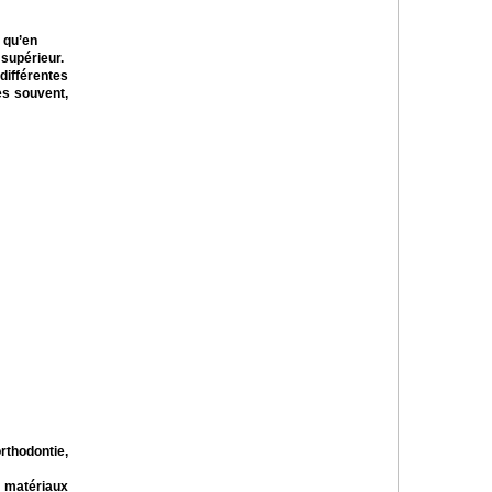
 qu’en
 supérieur.
différentes
ès souvent,
thodontie,
 matériaux