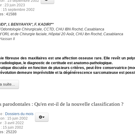
ion : 15 septembre 2002
r : 23 juin 2023
 : 15 septembre 2002
es : 41588
DI*, I. BENYAHYA*, F. KADIRI**
d’Odontologie Chirurgicale, CCTD, CHU IBN Rochd, Casablanca
 d’ORL et de Chirurgie faciale, Hôpital 20 Août, CHU Ibn Rochd, Casablanca
Hassan II
ie fibreuse des maxillaires est une affection osseuse rare. Elle revêt un po
t radiologique, le diagnostic de certitude est anatomo-pathologique.
utique discutée en fonction de plusieurs critères, peut être conservatrice (mo
L’évolution demeure imprévisible et la dégénérescence
sarcomateuse est possi
a suite...
 parodontales : Qu'en est-il de la nouvelle classification ?
e :
Dossiers du mois
ion : 15 juin 2002
r : 3 avril 2022
 : 15 juin 2002
es : 25220