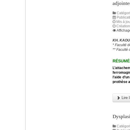
adjointe
Catégori
Publicat
Mis à jou
Création
Affichag
KH. KAOU
* Faculté 
** Faculté 
RÉSUMÉ
L’attach
ferromagné
l’aide d’u
prothèse a
Lire l
Dysplasi
Catégori