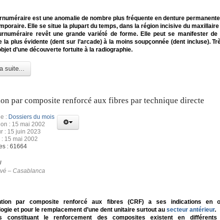
urnuméraire est une anomalie de nombre plus fréquente en denture permanente
mporaire. Elle se situe la plupart du temps, dans la région incisive du maxillaire
urnuméraire revêt une grande variété de forme. Elle peut se manifester de 
e la plus évidente (dent sur l’arcade) à la moins soupçonnée (dent incluse). Tr
’objet d’une découverte fortuite à la radiographie.
a suite...
on par composite renforcé aux fibres par technique directe
e :
Dossiers du mois
ion : 15 mai 2002
r : 15 juin 2023
 : 15 mai 2002
es : 61664
U
ivé – Casablanca
tion par composite renforcé aux fibres (CRF) a ses indications en or
ogie et pour le remplacement d’une dent unitaire surtout au
secteur antérieur
.
s constituant le renforcement des composites existent en différents