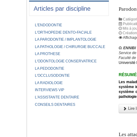
Articles par discipline
Parodont
Catégori
Publicat
L'ENDODONTIE
Mis à jou
L'ORTHOPEDIE DENTO-FACIALE
Création
Affichag
LA PARODONTIE / IMPLANTOLOGIE
LA PATHOLOGIE / CHIRURGIE BUCCALE
O. ENNIBI
Service de
LA PROTHESE
Faculté de
L'ODONTOLOGIE CONSERVATRICE
Universit
LA PEDODONTIE
RÉSUMÉ
L'OCCLUSODONTIE
Les maladi
LA RADIOLOGIE
système im
INTERVIEWS VIP
système d
pathologie
L'ASSISTANTE DENTAIRE
CONSEILS DENTAIRES
Lire l
Les atta