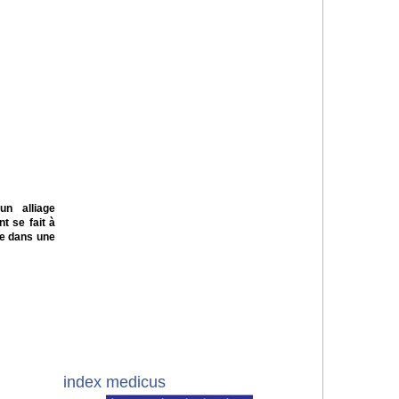
n alliage
t se fait à
se dans une
index medicus