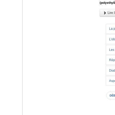
(polyethyl
Lire l
La p
L’ob
Les 
Répe
Diab
Asp
DÉ