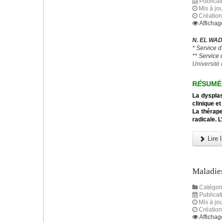
Publicat
Mis à jou
Création
Affichag
N. EL WADI
* Service 
** Service
Université 
R
É
SUMÉ
La dysplas
clinique e
La thérape
radicale. 
Lire l
Maladies
Catégori
Publicat
Mis à jou
Création
Affichag