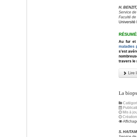
H. BENZIT,
Service de
Faculté de
Université 
RÉSUMÉ
Au fur et
maladies 
s'est avér
nombreuses
travers le
Lire l
La biops
Catégori
Publicat
Mis à jou
Création
Affichag
S. HAITAM
Service de