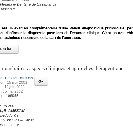
 Médecine Dentaire de Casablanca
Hassan II
e est un examen complémentaire d'une valeur diagnostique primordiale, pe
ou d'infirmer le diagnostic posé lors de l'examen clinique. C'est un acte chir
ne technique rigoureuse de la part de l'opérateur.
a suite...
rnuméraires : aspects cliniques et approches thérapeutiques
e :
Dossiers du mois
ion : 15 mai 2002
r : 12 juin 2023
 : 15 mai 2002
es : 108955
15-05-2002
L, R. AMEZIAN
 pédodontie
H.U Ibn Sina – Rabat
é Mohamed V