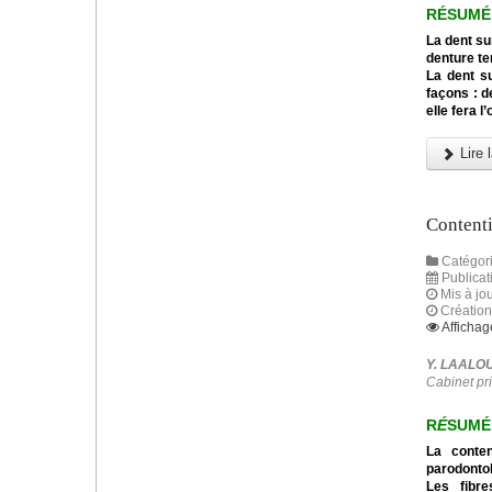
RÉSUMÉ
La dent s
denture te
La dent s
façons : d
elle fera l
Lire l
Contenti
Catégori
Publicat
Mis à jou
Création
Affichag
Y. LAALO
Cabinet pr
R
É
SUMÉ
La conten
parodontol
Les fibre