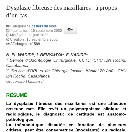
Dysplasie fibreuse des maxillaires : à propos
d’un cas
Catégorie :
Dossiers du mois
Publication : 15 septembre 2002
Mis à jour : 23 juin 2023
Création : 15 septembre 2002
Affichages : 41589
N. EL WADIDI*, I. BENYAHYA*, F. KADIRI**
* Service d’Odontologie Chirurgicale, CCTD, CHU IBN Rochd,
Casablanca
** Service d’ORL et de Chirurgie faciale, Hôpital 20 Août, CHU
Ibn Rochd, Casablanca
Université Hassan II
R
É
SUMÉ
La dysplasie fibreuse des maxillaires est une affection
osseuse rare. Elle revêt un polymorphisme clinique et
radiologique, le diagnostic de certitude est anatomo-
pathologique.
La thérapeutique discutée en fonction de plusieurs
critères, peut être conservatrice (modelante) ou radicale.