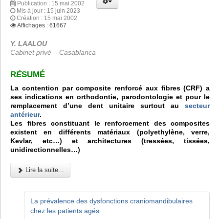
Publication : 15 mai 2002
Mis à jour : 15 juin 2023
Création : 15 mai 2002
Affichages : 61667
Y. LAALOU
Cabinet privé – Casablanca
R
É
SUMÉ
La contention par composite renforcé aux fibres (CRF) a
ses indications en orthodontie, parodontologie et pour le
remplacement d’une dent unitaire surtout au
secteur
antérieur
.
Les fibres constituant le renforcement des composites
existent en différents matériaux (polyethylène, verre,
Kevlar, etc…) et architectures (tressées, tissées,
unidirectionnelles…)
Lire la suite...
La prévalence des dysfonctions craniomandibulaires
chez les patients agés