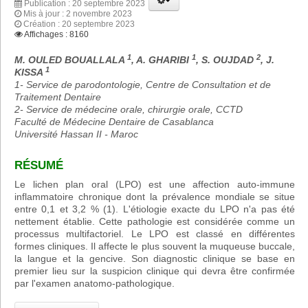
Publication : 20 septembre 2023
Mis à jour : 2 novembre 2023
Création : 20 septembre 2023
Affichages : 8160
1
1
2
M. OULED BOUALLALA
, A. GHARIBI
, S. OUJDAD
, J.
1
KISSA
1- Service de parodontologie, Centre de Consultation et de
Traitement Dentaire
2- Service de médecine orale, chirurgie orale, CCTD
Faculté de Médecine Dentaire de Casablanca
Université Hassan II - Maroc
RÉSUMÉ
Le lichen plan oral (LPO) est une affection auto-immune
inflammatoire chronique dont la prévalence mondiale se situe
entre 0,1 et 3,2 % (1). L'étiologie exacte du LPO n'a pas été
nettement établie. Cette pathologie est considérée comme un
processus multifactoriel. Le LPO est classé en différentes
formes cliniques. Il affecte le plus souvent la muqueuse buccale,
la langue et la gencive. Son diagnostic clinique se base en
premier lieu sur la suspicion clinique qui devra être confirmée
par l'examen anatomo-pathologique.