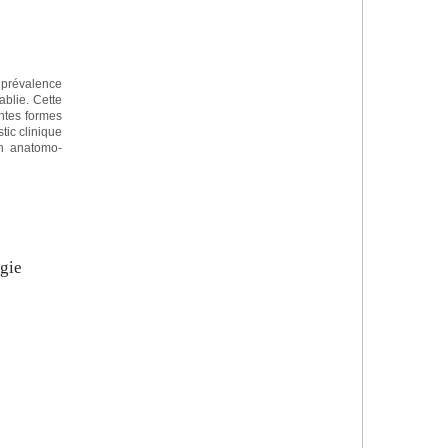
 prévalence
ablie. Cette
ntes formes
tic clinique
en anatomo-
ogie