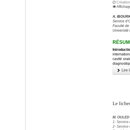
Création
Affichag
A. IBOURK
Service d’
Faculté de
Université 
RÉSUM
Introducti
internatio
cavité ora
diagnostiqu
Lire l
Le liche
M. OULE
1- Service
2- Service