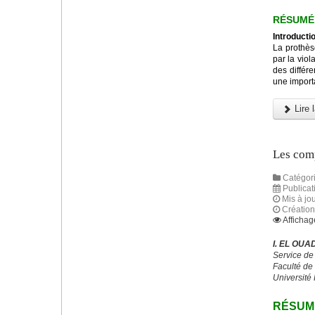
RÉSUMÉ
Introductio
La prothès
par la viol
des différe
une importa
Lire l
Les comp
Catégori
Publica
Mis à jo
Créatio
Affichag
I. EL OUA
Service de
Faculté de
Université
RÉSUM