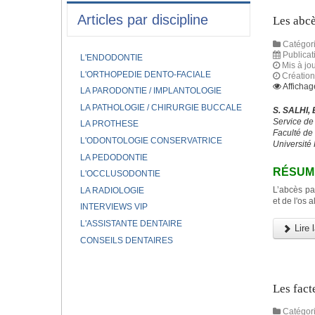
Articles par discipline
Les abcè
Catégori
Publicat
L'ENDODONTIE
Mis à jou
L'ORTHOPEDIE DENTO-FACIALE
Création
Affichag
LA PARODONTIE / IMPLANTOLOGIE
LA PATHOLOGIE / CHIRURGIE BUCCALE
S. SALHI,
Service de
LA PROTHESE
Faculté de
L'ODONTOLOGIE CONSERVATRICE
Université
LA PEDODONTIE
RÉSUM
L'OCCLUSODONTIE
L’abcès pa
LA RADIOLOGIE
et de l'os 
INTERVIEWS VIP
L'ASSISTANTE DENTAIRE
Lire l
CONSEILS DENTAIRES
Les fact
Catégori