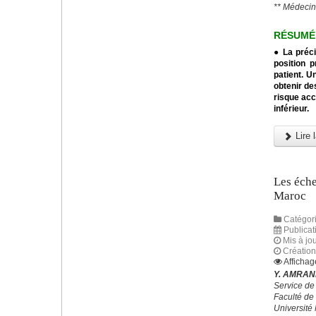
** Médecin 
RÉSUMÉ
● La préci
position p
patient. U
obtenir de
risque acc
inférieur.
Lire l
Les éche
Maroc
Catégori
Publicat
Mis à jo
Création 
Affichag
Y. AMRANI
Service de
Faculté de
Universit