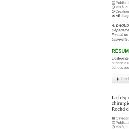
Publicat
Mis à jo
Création
Affichag
A. DAOUD
Départemen
Faculté de
Université 
RÉSUM
L’ostéoint
surface d’
échecs peu
Lire l
La fréqu
chirurgi
Rochd de
Catégori
Publicat
Mis à jo