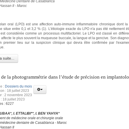
 Médecine Dentaire de Casablanca
 Hassan II - Maroc
plan oral (LPO) est une affection auto-immune inflammatoire chronique dont la
e situe entre 0,1 et 3,2 % (1). L'étiologie exacte du LPO n'a pas été nettement ét
 est considérée comme un processus multifactoriel. Le LPO est classé en différe
Il affecte le plus souvent la muqueuse buccale, la langue et la gencive. Son diagnos
 premier lieu sur la suspicion clinique qui devra être confirmée par l'exam
ue.
a suite...
t de la photogrammétrie dans l’étude de précision en implantol
e :
Dossiers du mois
on : 18 juillet 2023
ur : 2 novembre 2023
: 18 juillet 2023
es : 6227
BAA*, I. ETTALIBI**, I. BEN YAHYA*
ent de médecine orale et chirurgie orale
 médecine dentaire de Casablanca - Maroc
Hassan II