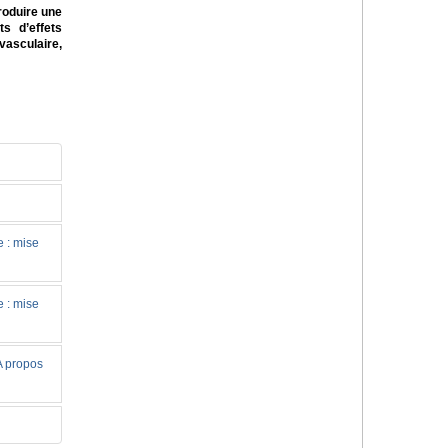
roduire une
s d’effets
vasculaire,
e : mise
e : mise
A propos