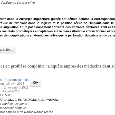
dentiste du secteur privé
sion dans la chirurgie implantaire guidée est définie comme la correspondan
révue de l'implant dans le logiciel et la position réelle de l'implant dans l
ne angulation et un positionnement corrects des implants dentaires sont esse
s résultats prothétiques acceptables sur le plan esthétique et fonctionnel, et po
ru de complications anatomiques telles que la perforation du palais ou du canal
a suite...
cs en prothèse conjointe : Enquête auprès des médecins dentist
e :
Dossiers du mois
ion : 10 avril 2023
ur : 2 novembre 2023
: 9 avril 2023
es : 5348
 ALAOUI, L. EL FIGUIGUI, A. EL YAMANI
 Prothèse Conjointe
 médecine dentaire
é Mohammed V de Rabat, Rabat, Maroc