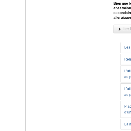
Bien que l
anesthési
secondaire
allergique
Lire l
Les 
Rela
L’ut
au p
L’ut
au p
Plac
d’un
La m