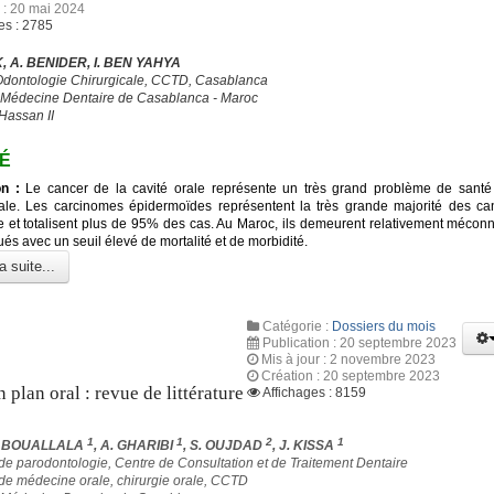
 : 20 mai 2024
es : 2785
, A. BENIDER, I. BEN YAHYA
Odontologie Chirurgicale, CCTD, Casablanca
 Médecine Dentaire de Casablanca - Maroc
Hassan II
É
on :
Le cancer de la cavité orale représente un très grand problème de santé 
nale. Les carcinomes épidermoïdes représentent la très grande majorité des ca
le et totalisent plus de 95% des cas. Au Maroc, ils demeurent relativement mécon
és avec un seuil élevé de mortalité et de morbidité.
a suite...
Catégorie :
Dossiers du mois
Publication : 20 septembre 2023
Mis à jour : 2 novembre 2023
Création : 20 septembre 2023
n plan oral : revue de littérature
Affichages : 8159
1
1
2
1
D BOUALLALA
, A. GHARIBI
, S. OUJDAD
, J. KISSA
 de parodontologie, Centre de Consultation et de Traitement Dentaire
 de médecine orale, chirurgie orale, CCTD