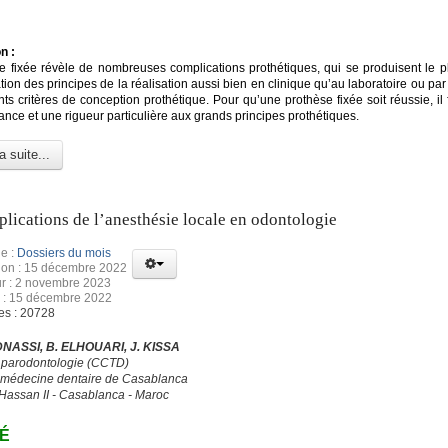
n :
e fixée révèle de nombreuses complications prothétiques, qui se produisent le p
ation des principes de la réalisation aussi bien en clinique qu’au laboratoire ou par
nts critères de conception prothétique. Pour qu’une prothèse fixée soit réussie, il
nce et une rigueur particulière aux grands principes prothétiques.
a suite...
lications de l’anesthésie locale en odontologie
e :
Dossiers du mois
tion : 15 décembre 2022
ur : 2 novembre 2023
n : 15 décembre 2022
es : 20728
DNASSI, B. ELHOUARI, J. KISSA
 parodontologie (CCTD)
 médecine dentaire de Casablanca
 Hassan II - Casablanca - Maroc
É