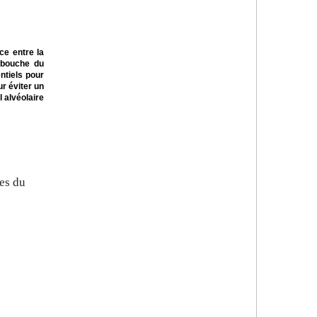
ce entre la
a bouche du
ntiels pour
ur éviter un
 alvéolaire
es du