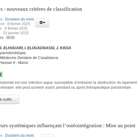
s : nouveaux critères de classification
e :
Dossiers du mois
ion : 8 février 2025
r : 9 février 2025
 : 23 janvier 2025
es : 3630
 B. ELHOUARI, I. ELOUADNASSI, J. KISSA
 parodontologie,
 Médecine Dentaire de Casablanca.
 Hassan II - Maroc
É
rodontal est une infection aigue susceptible d’entrainer la destruction du ligamen
alvéolaire. elle peut survenir avant, pendant ou après thérapeutique parodontale.
a suite...
eurs systémiques influençant l’ostéointégration : Mise au point
e :
Dossiers du mois