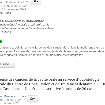
ion : 11 décembre 2024
ur : 11 décembre 2024
 : 11 décembre 2024
es : 2851
I, L. GUEMOURI, M. BOUZOUBAA
t de médecine orale et chirurgie orale
 médecine dentaire de Casablanca - Maroc
Hassan II
É
égration est définie comme la connexion structurale et fonctionnelle entre un os 
un implant. Les taux de réussite des implants dentaires sont généralement élevé
vent survenir, souvent en raison d'une mauvaise ostéointégration.
a suite...
ence des cancers de la cavité orale au service d’odontologie
cale du Centre de Consultation et de Traitement dentaire du CH
 Casablanca : Une étude descriptive à propos de 20 cas
e :
Dossiers du mois
ion : 20 mai 2024
ur : 24 mai 2024