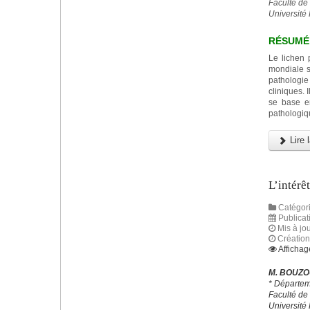
Faculté de
Université
RÉSUMÉ
Le lichen 
mondiale s
pathologie
cliniques. 
se base en
pathologiq
Lire l
L’intérê
Catégori
Publicati
Mis à jo
Création 
Affichag
M. BOUZOU
* Départem
Faculté de
Université 