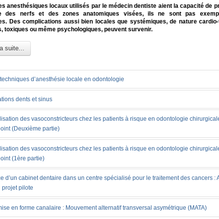
es anesthésiques locaux utilisés par le médecin dentiste aient la capacité de p
e des nerfs et des zones anatomiques visées, ils ne sont pas exempt
s. Des complications aussi bien locales que systémiques, de nature cardio-
s, toxiques ou même psychologiques, peuvent survenir.
a suite...
techniques d’anesthésie locale en odontologie
tions dents et sinus
ilisation des vasoconstricteurs chez les patients à risque en odontologie chirurgical
oint (Deuxième partie)
ilisation des vasoconstricteurs chez les patients à risque en odontologie chirurgical
oint (1ère partie)
e d’un cabinet dentaire dans un centre spécialisé pour le traitement des cancers : 
 projet pilote
ise en forme canalaire : Mouvement alternatif transversal asymétrique (MATA)