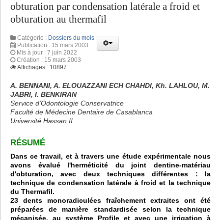
obturation par condensation latérale a froid et
obturation au thermafil
Catégorie :
Dossiers du mois
Publication : 15 mars 2003
Mis à jour : 7 juin 2022
Création : 15 mars 2003
Affichages : 10897
A. BENNANI, A. ELOUAZZANI ECH CHAHDI, Kh. LAHLOU, M.
JABRI, I. BENKIRAN
Service d'Odontologie Conservatrice
Faculté de Médecine Dentaire de Casablanca
Université Hassan II
RÉSUMÉ
Dans ce travail, et à travers une étude expérimentale nous
avons évalué l'herméticité du joint dentine-matériau
d'obturation, avec deux techniques différentes : la
technique de condensation latérale à froid et la technique
du Thermafil.
23 dents monoradiculées fraîchement extraites ont été
préparées de manière standardisée selon la technique
mécanisée, au système Profile et avec une irrigation à