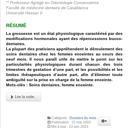
** Professeur Agrégé en Odontologie Conservatrice
Faculté de médecine dentaire de Casablanca
Université Hassan II
RÉSUMÉ
La grossesse est un état physiologique caractérisé par des
modifications hormonales ayant des répercussions bucco-
dentaires.
La plupart des praticiens appréhendent le déroulement des
soins dentaires chez les femmes enceintes au cours des
neuf mois. Il nous paraît utile de mettre le point sur les
particularités
physiologiques durant chacun des trois
trimestres de gestation d’une part, et les
possibilités et les
limites thérapeutiques d’autre part, afin d’éliminer toute
ambiguïté sur la prise en charge de la femme enceinte.
Mots-clés :
Soins dentaires
, femme enceinte.
Lire la suite...
Catégorie :
Dossiers du mois
Publication : 15 mai 2003
Mis à jour : 13 juin 2023