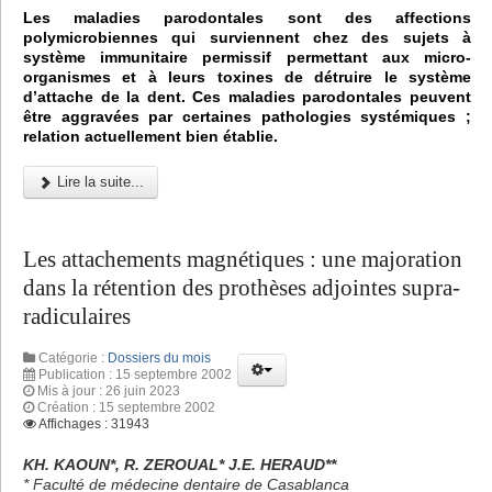
Les maladies parodontales sont des affections
polymicrobiennes qui surviennent chez des sujets à
système immunitaire permissif permettant aux micro-
organismes et à leurs toxines de détruire le système
d’attache de la dent. Ces maladies parodontales peuvent
être aggravées par certaines pathologies systémiques ;
relation actuellement bien établie.
Lire la suite...
Les attachements magnétiques : une majoration
dans la rétention des prothèses adjointes supra-
radiculaires
Catégorie :
Dossiers du mois
Publication : 15 septembre 2002
Mis à jour : 26 juin 2023
Création : 15 septembre 2002
Affichages : 31943
KH. KAOUN*, R. ZEROUAL* J.E. HERAUD**
* Faculté de médecine dentaire de Casablanca