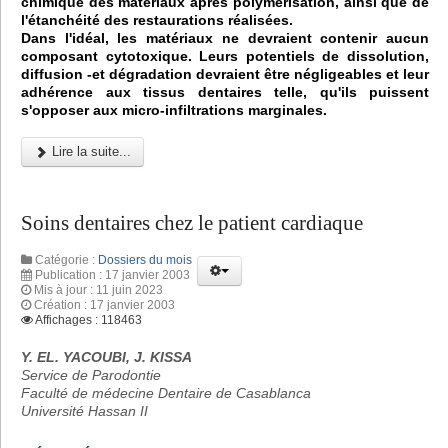
chimique des matériaux après polymérisation, ainsi que de
l'étanchéité des restaurations réalisées.
Dans l'idéal, les matériaux ne devraient contenir aucun
composant cytotoxique. Leurs potentiels de dissolution,
diffusion -et dégradation devraient être négligeables et leur
adhérence aux tissus dentaires telle, qu'ils puissent
s'opposer aux micro-infiltrations marginales.
Lire la suite...
Soins dentaires chez le patient cardiaque
Catégorie :
Dossiers du mois
Publication : 17 janvier 2003
Mis à jour : 11 juin 2023
Création : 17 janvier 2003
Affichages : 118463
Y. EL. YACOUBI, J. KISSA
Service de Parodontie
Faculté de médecine Dentaire de Casablanca
Université Hassan II