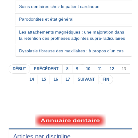
Soins dentaires chez le patient cardiaque
Parodontites et état général
Les attachements magnétiques : une majoration dans
la rétention des prothèses adjointes supra-radiculaires
Dysplasie fibreuse des maxillaires : à propos d’un cas
Page 13 sur 22
DÉBUT
PRÉCÉDENT
8
9
10
11
12
13
14
15
16
17
SUIVANT
FIN
Articles par discipline