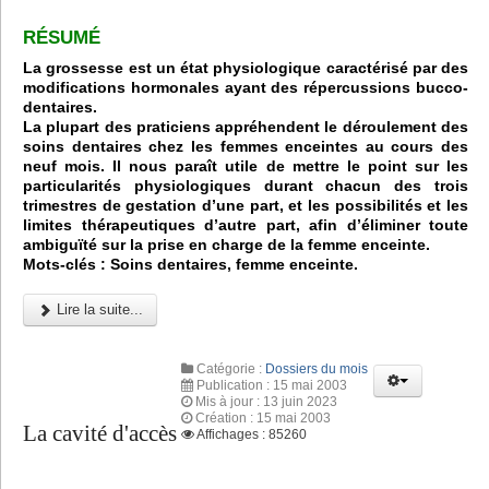
RÉSUMÉ
La grossesse est un état physiologique caractérisé par des
modifications hormonales ayant des répercussions bucco-
dentaires.
La plupart des praticiens appréhendent le déroulement des
soins dentaires chez les femmes enceintes au cours des
neuf mois. Il nous paraît utile de mettre le point sur les
particularités
physiologiques durant chacun des trois
trimestres de gestation d’une part, et les
possibilités et les
limites thérapeutiques d’autre part, afin d’éliminer toute
ambiguïté sur la prise en charge de la femme enceinte.
Mots-clés :
Soins dentaires
, femme enceinte.
Lire la suite...
Catégorie :
Dossiers du mois
Publication : 15 mai 2003
Mis à jour : 13 juin 2023
Création : 15 mai 2003
La cavité d'accès
Affichages : 85260