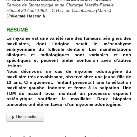
Service de Stomatologie et de Chirurgie Maxillo-Faciale
Hôpital 20 Août 1953 – C.H.U. de Casablanca (Maroc)
Université Hassan II
R
É
SUMÉ
Le myxome est une variété rare des tumeurs bénignes des
maxillaires, dont l’origine serait le mésenchyme
embryonnaire du follicule dentaire. Les manifestations
cliniques et radiologiques sont variables et non
spécifiques et peuvent prêter confusion avec d’autres
lésions.
Nous décrivons un cas de myxome odontogène du
maxillaire très envahissant, observé chez une jeune fille de
13 ans. Cliniquement, l’enfant présentait une tuméfaction
maxillaire gauche, indolore et ferme à la palpation. Une
TDM du massif facial montrait un processus expansif
ostéolytique soufflant le maxillaire. Deux biopsies
tumorales ont été en faveur d’un myxome odontogène.
Lire la suite...