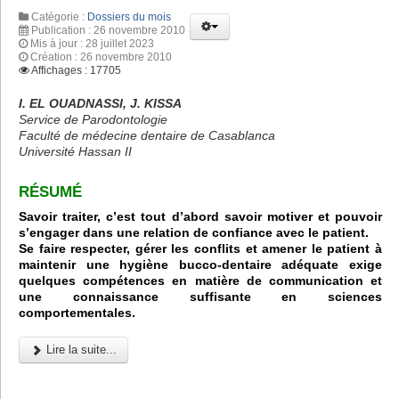
Catégorie :
Dossiers du mois
Publication : 26 novembre 2010
Mis à jour : 28 juillet 2023
Création : 26 novembre 2010
Affichages : 17705
I. EL OUADNASSI, J. KISSA
Service de Parodontologie
Faculté de médecine dentaire de Casablanca
Université Hassan II
RÉSUMÉ
Savoir traiter, c’est tout d’abord savoir motiver et pouvoir
s’engager dans une relation de confiance avec le patient.
Se faire respecter, gérer les conflits et amener le patient à
maintenir une hygiène bucco-dentaire adéquate exige
quelques compétences en matière de communication et
une connaissance suffisante en sciences
comportementales.
Lire la suite...