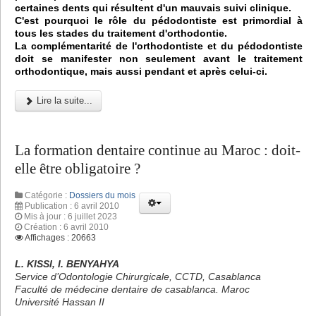
certaines dents qui résultent d'un mauvais suivi clinique.
C'est pourquoi le rôle du pédodontiste est primordial à
tous les stades du traitement d'orthodontie.
La complémentarité de l'orthodontiste et du pédodontiste
doit se manifester non seulement avant le traitement
orthodontique, mais aussi pendant et après celui-ci.
Lire la suite...
La formation dentaire continue au Maroc : doit-
elle être obligatoire ?
Catégorie :
Dossiers du mois
Publication : 6 avril 2010
Mis à jour : 6 juillet 2023
Création : 6 avril 2010
Affichages : 20663
L. KISSI, I. BENYAHYA
Service d’Odontologie Chirurgicale, CCTD, Casablanca
Faculté de médecine dentaire de casablanca. Maroc
Université Hassan II