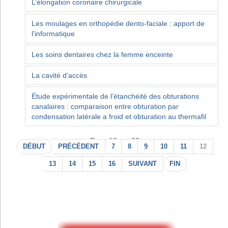
L’élongation coronaire chirurgicale
Les moulages en orthopédie dento-faciale : apport de
l’informatique
Les soins dentaires chez la femme enceinte
La cavité d'accès
Étude expérimentale de l'étanchéité des obturations
canalaires : comparaison entre obturation par
condensation latérale a froid et obturation au thermafil
Page 12 sur 22
DÉBUT
PRÉCÉDENT
7
8
9
10
11
12
13
14
15
16
SUIVANT
FIN