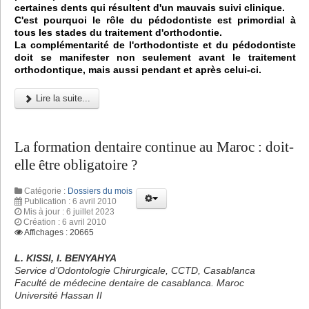
certaines dents qui résultent d'un mauvais suivi clinique.
C'est pourquoi le rôle du pédodontiste est primordial à
tous les stades du traitement d'orthodontie.
La complémentarité de l'orthodontiste et du pédodontiste
doit se manifester non seulement avant le traitement
orthodontique, mais aussi pendant et après celui-ci.
Lire la suite...
La formation dentaire continue au Maroc : doit-
elle être obligatoire ?
Catégorie :
Dossiers du mois
Publication : 6 avril 2010
Mis à jour : 6 juillet 2023
Création : 6 avril 2010
Affichages : 20665
L. KISSI, I. BENYAHYA
Service d’Odontologie Chirurgicale, CCTD, Casablanca
Faculté de médecine dentaire de casablanca. Maroc
Université Hassan II