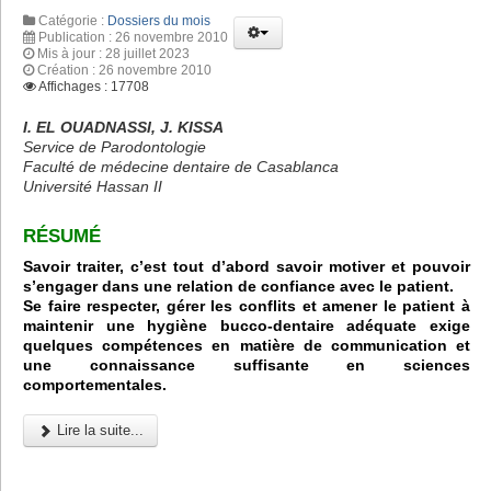
Catégorie :
Dossiers du mois
Publication : 26 novembre 2010
Mis à jour : 28 juillet 2023
Création : 26 novembre 2010
Affichages : 17708
I. EL OUADNASSI, J. KISSA
Service de Parodontologie
Faculté de médecine dentaire de Casablanca
Université Hassan II
RÉSUMÉ
Savoir traiter, c’est tout d’abord savoir motiver et pouvoir
s’engager dans une relation de confiance avec le patient.
Se faire respecter, gérer les conflits et amener le patient à
maintenir une hygiène bucco-dentaire adéquate exige
quelques compétences en matière de communication et
une connaissance suffisante en sciences
comportementales.
Lire la suite...