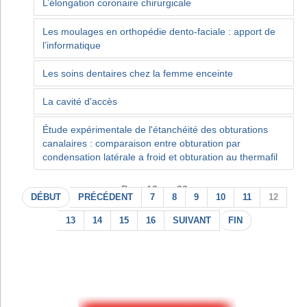
L’élongation coronaire chirurgicale
Les moulages en orthopédie dento-faciale : apport de
l’informatique
Les soins dentaires chez la femme enceinte
La cavité d'accès
Étude expérimentale de l'étanchéité des obturations
canalaires : comparaison entre obturation par
condensation latérale a froid et obturation au thermafil
Page 12 sur 22
DÉBUT
PRÉCÉDENT
7
8
9
10
11
12
13
14
15
16
SUIVANT
FIN