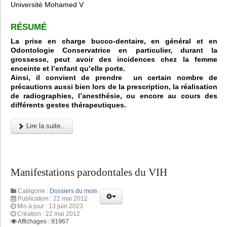
Université Mohamed V
RÉSUMÉ
La prise en charge bucco-dentaire, en général et en
Odontologie Conservatrice en particulier, durant la
grossesse, peut avoir des incidences chez la femme
enceinte et l’enfant qu’elle porte.
Ainsi, il convient de prendre un certain nombre de
précautions aussi bien lors de la prescription, la réalisation
de radiographies, l’anesthésie, ou encore au cours des
différents gestes thérapeutiques.
Lire la suite...
Manifestations parodontales du VIH
Catégorie :
Dossiers du mois
Publication : 22 mai 2012
Mis à jour : 13 juin 2023
Création : 22 mai 2012
Affichages : 91967