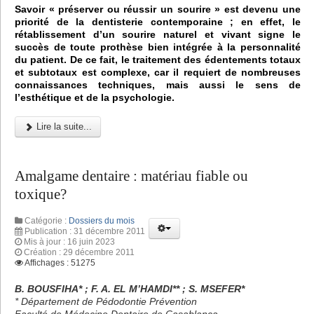
Savoir « préserver ou réussir un sourire » est devenu une
priorité de la dentisterie contemporaine ; en effet, le
rétablissement d’un sourire naturel et vivant signe le
succès de toute prothèse bien intégrée à la personnalité
du patient. De ce fait, le traitement des édentements totaux
et subtotaux est complexe, car il requiert de nombreuses
connaissances techniques, mais aussi le sens de
l’esthétique et de la psychologie.
Lire la suite...
Amalgame dentaire : matériau fiable ou
toxique?
Catégorie :
Dossiers du mois
Publication : 31 décembre 2011
Mis à jour : 16 juin 2023
Création : 29 décembre 2011
Affichages : 51275
B. BOUSFIHA* ; F. A. EL M’HAMDI** ; S. MSEFER*
* Département de Pédodontie Prévention
Faculté de Médecine Dentaire de Casablanca.