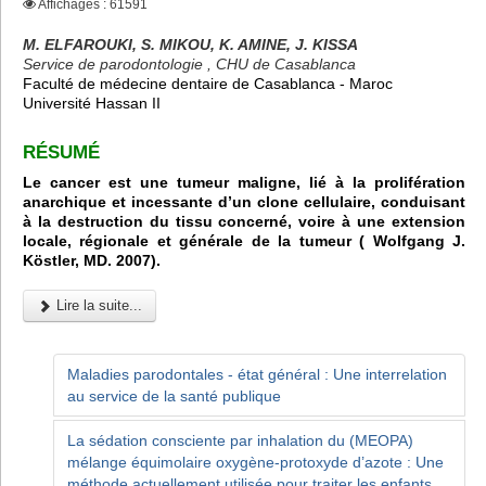
Affichages : 61591
M. ELFAROUKI, S. MIKOU, K. AMINE, J. KISSA
Service de parodontologie , CHU de Casablanca
Faculté de médecine dentaire de Casablanca - Maroc
Université Hassan II
RÉSUMÉ
Le cancer est une tumeur maligne, lié à la prolifération
anarchique et incessante d’un clone cellulaire, conduisant
à la destruction du tissu concerné, voire à une extension
locale, régionale et générale de la tumeur ( Wolfgang J.
Köstler, MD. 2007).
Lire la suite...
Maladies parodontales - état général : Une interrelation
au service de la santé publique
La sédation consciente par inhalation du (MEOPA)
mélange équimolaire oxygène-protoxyde d’azote : Une
méthode actuellement utilisée pour traiter les enfants