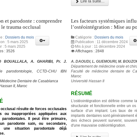
Lire la suite...
on et parodonte : comprendre
Les facteurs systémiques infl
r le trauma occlusal
l’ostéointégration : Mise au p
e :
Dossiers du mois
Catégorie :
Dossiers du mois
ion : 5 mars 2025
Publication : 11 décembre 2024
ur : 5 mars 2025
Mis à jour : 11 décembre 2024
es : 3526
Affichages : 2848
 BOUALLALA, A. GHARIBI, Pr. J.
A. DAOUDI, L. GUEMOURI, M. BOUZ
Département de médecine orale et chiru
de parodontologie, CCTD-CHU IBN
Faculté de médecine dentaire de Ca
Maroc
 Médecine Dentaire de Casablanca
Université Hassan II
 Hassan II, Maroc
RÉSUMÉ
É
L’ostéointégration est définie comme l
structurale et fonctionnelle entre un os 
occlusal résulte de forces occlusales
surface d’un implant. Les taux de r
s ou inappropriées appliquées aux
implants dentaires sont généralement é
 parodontales. Il peut être primaire,
des échecs peuvent survenir, souven
 un parodonte sain, ou secondaire,
d'une mauvaise ostéointégration.
t une situation parodontale déjà
se.