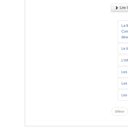
Lire l
La f
Con
desc
Le l
L’in
Les 
Les 
Les 
Début