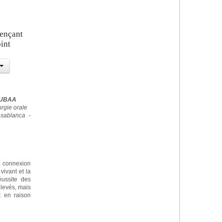
uençant
oint
OUBAA
rgie orale
sablanca -
a connexion
vivant et la
éussite des
levés, mais
t en raison