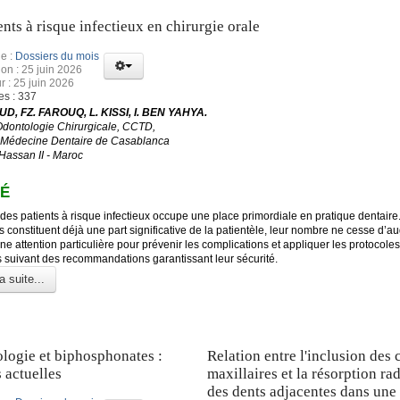
ents à risque infectieux en chirurgie orale
e :
Dossiers du mois
ion : 25 juin 2026
r : 25 juin 2026
es : 337
D, FZ. FAROUQ, L. KISSI, I. BEN YAHYA.
Odontologie Chirurgicale, CCTD,
 Médecine Dentaire de Casablanca
 Hassan II - Maroc
É
des patients à risque infectieux occupe une place primordiale en pratique dentaire
s constituent déjà une part significative de la patientèle, leur nombre ne cesse d’a
ne attention particulière pour prévenir les complications et appliquer les protocoles
s suivant des recommandations garantissant leur sécurité.
a suite...
logie et biphosphonates :
Relation entre l'inclusion des 
 actuelles
maxillaires et la résorption ra
des dents adjacentes dans une