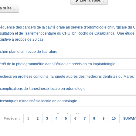
Lire la suite...
a suite...
réquence des cancers de la cavité orale au service d’odontologie chirurgicale du 
sultation et de Traitement dentaire du CHU Ibn Rochd de Casablanca : Une étude
riptive à propos de 20 cas
ichen plan oral : revue de littérature
térêt de la photogrammétrie dans l’étude de précision en implantologie
échecs en prothèse conjointe : Enquête auprès des médecins dentistes du Maroc
complications de l’anesthésie locale en odontologie
techniques d’anesthésie locale en odontologie
Page 1 sur 22
Précédent
1
2
3
4
5
6
7
8
9
10
SUIVAN