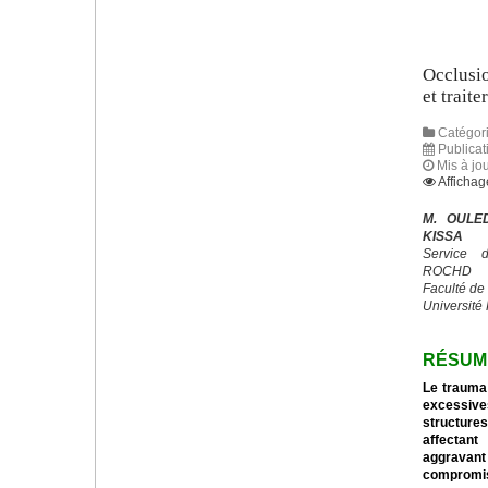
Occlusi
et traite
Catégori
Publicat
Mis à jo
Affichag
M. OULED
KISSA
Service 
ROCHD
Faculté de
Université
RÉSUM
Le trauma 
excessive
structures
affectant
aggravan
compromi