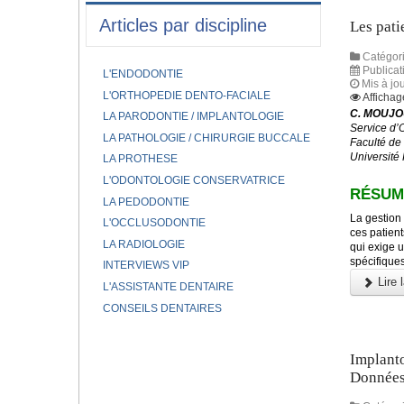
Articles par discipline
Les pati
Catégori
Publicat
L'ENDODONTIE
Mis à jou
L'ORTHOPEDIE DENTO-FACIALE
Affichag
C. MOUJOU
LA PARODONTIE / IMPLANTOLOGIE
Service d’
LA PATHOLOGIE / CHIRURGIE BUCCALE
Faculté de
Université
LA PROTHESE
L'ODONTOLOGIE CONSERVATRICE
RÉSUM
LA PEDODONTIE
La gestion 
L'OCCLUSODONTIE
ces patient
LA RADIOLOGIE
qui exige u
spécifique
INTERVIEWS VIP
Lire l
L'ASSISTANTE DENTAIRE
CONSEILS DENTAIRES
Implanto
Données