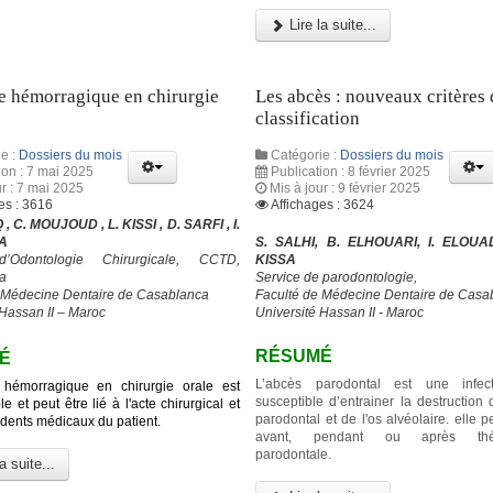
Lire la suite...
e hémorragique en chirurgie
Les abcès : nouveaux critères 
classification
e :
Dossiers du mois
Catégorie :
Dossiers du mois
ion : 7 mai 2025
Publication : 8 février 2025
ur : 7 mai 2025
Mis à jour : 9 février 2025
es : 3616
Affichages : 3624
, C. MOUJOUD , L. KISSI , D. SARFI , I.
YA
S. SALHI, B. ELHOUARI, I. ELOUA
d’Odontologie Chirurgicale, CCTD,
KISSA
a
Service de parodontologie,
 Médecine Dentaire de Casablanca
Faculté de Médecine Dentaire de Casa
 Hassan II – Maroc
Université Hassan II - Maroc
RÉSUMÉ
É
L’abcès parodontal est une infec
 hémorragique en chirurgie orale est
susceptible d’entrainer la destruction
e et peut être lié à l'acte chirurgical et
parodontal et de l'os alvéolaire. elle p
dents médicaux du patient.
avant, pendant ou après thér
parodontale.
a suite...