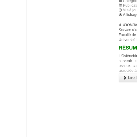
Catégori
Publicat
Mis à jou
Affichag
A. IBOURK,
Service d’
Faculté de
Université
RÉSUM
L'Ostéoc
survenir 
osseux ca
associée à
Lire l