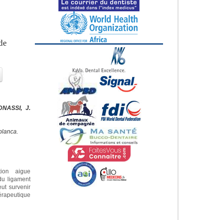
de
DNASSI, J.
blanca.
tion aigue
 du ligament
eut survenir
apeutique