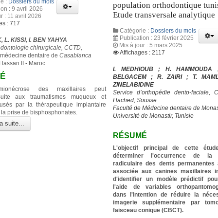
e :
Dossiers du mois
population orthodontique tuni
ion : 9 avril 2026
Etude transversale analytique
r : 11 avril 2026
es : 717
Catégorie :
Dossiers du mois
Publication : 23 février 2025
 L. KISSI, I. BEN YAHYA
Mis à jour : 5 mars 2025
odontologie chirurgicale, CCTD,
Affichages : 2117
 médecine dentaire de
Casablanca
 Hassan II - Maroc
I. MEDHIOUB ; H. HAMMOUDA 
É
BELGACEM ; R. ZAIRI ; T. MAM
ZINELABIDINE
himionécrose des maxillaires peut
Service d’orthopédie dento-faciale,
suite aux traumatismes muqueux et
Hached, Sousse
usés par la thérapeutique implantaire
Faculté de Médecine dentaire de Monas
 la prise de bisphosphonates.
Université de Monastir, Tunisie
a suite...
RÉSUMÉ
L'objectif principal de cette étud
déterminer l'occurrence de la r
radiculaire des dents permanentes 
associée aux canines maxillaires i
d'identifier un modèle prédictif p
l'aide de variables orthopantomog
dans l'intention de réduire la néce
imagerie supplémentaire par tom
faisceau conique (CBCT).