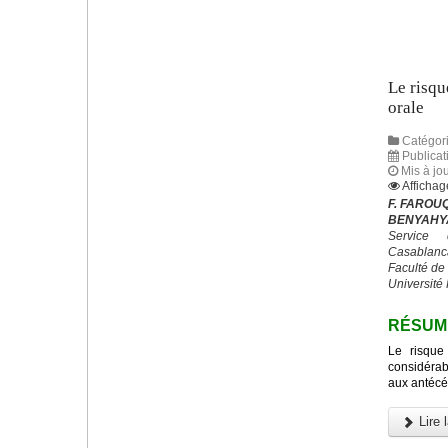
Le risqu
orale
Catégori
Publicat
Mis à jo
Affichag
F. FAROUQ 
BENYAH
Service 
Casablanc
Faculté de
Université
RÉSUM
Le risque
considérabl
aux antécé
Lire l