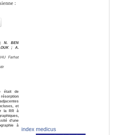
sienne :
; N. BEN
LOUK ; A.
 CHU Farhat
tir
e était de
ésorption
adjacentes
ncluses, et
our la RR à
raphiques,
ssité d'une
ographie à
index medicus