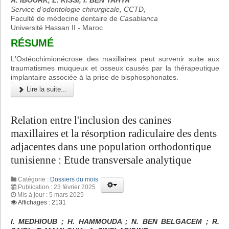
A. IBOURK, L. KISSI, I. BEN YAHYA
Service d’odontologie chirurgicale, CCTD,
Faculté de médecine dentaire de
Casablanca
Université Hassan II - Maroc
RÉSUMÉ
L'Ostéochimionécrose des maxillaires peut survenir suite aux
traumatismes muqueux et osseux causés par la thérapeutique
implantaire associée à la prise de bisphosphonates.
Lire la suite...
Relation entre l'inclusion des canines
maxillaires et la résorption radiculaire des dents
adjacentes dans une population orthodontique
tunisienne : Etude transversale analytique
Catégorie :
Dossiers du mois
Publication : 23 février 2025
Mis à jour : 5 mars 2025
Affichages : 2131
I. MEDHIOUB ; H. HAMMOUDA ; N. BEN BELGACEM ; R.