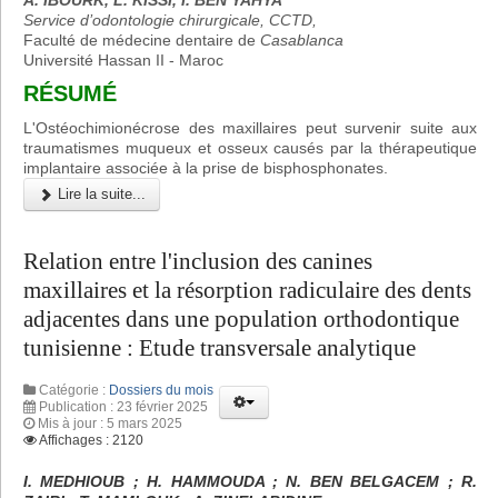
A. IBOURK, L. KISSI, I. BEN YAHYA
Service d’odontologie chirurgicale, CCTD,
Faculté de médecine dentaire de
Casablanca
Université Hassan II - Maroc
RÉSUMÉ
L'Ostéochimionécrose des maxillaires peut survenir suite aux
traumatismes muqueux et osseux causés par la thérapeutique
implantaire associée à la prise de bisphosphonates.
Lire la suite...
Relation entre l'inclusion des canines
maxillaires et la résorption radiculaire des dents
adjacentes dans une population orthodontique
tunisienne : Etude transversale analytique
Catégorie :
Dossiers du mois
Publication : 23 février 2025
Mis à jour : 5 mars 2025
Affichages : 2120
I. MEDHIOUB ; H. HAMMOUDA ; N. BEN BELGACEM ; R.