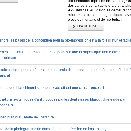
épidermoïdes représentent la très gran
des cancers de la cavité orale et totali
95% des cas. Au Maroc, ils demeurent r
méconnus et sous-diagnostiqués ave
élevé de mortalité et de morbidité.
Lire la suite...
ndre les bases de la conception pour la bio-impression est à la fois gratuit et facil
ement atraumatique restaurateur : le point sur une thérapeutique non conventionnel
n carieuse
cole clinique pour la réparation intra-orale d'une couronne tout-céramique ébréché
concret
bandes de blanchiment sans peroxyde offrent une concurrence brillante
riptions systémiques d'antibiotiques par les dentistes au Maroc : Une étude par
tionnaire
chen plan oral : revue de littérature
érêt de la photogrammétrie dans l’étude de précision en implantologie