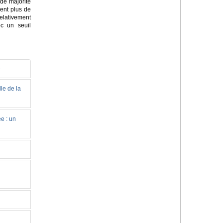
de majorité
sent plus de
elativement
c un seuil
e
le de la
e : un