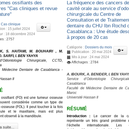
romes ossifiants des
La fréquence des cancers de
res ''Cas cliniques et revue
cavité orale au service d’odo
ature''
chirurgicale du Centre de
Consultation et de Traitemen
:
Cas clinique
dentaire du CHU Ibn Rochd 
ion : 15 juillet 2024
Casablanca : Une étude desc
our : 18 décembre 2024
à propos de 20 cas
ges : 2757
Catégorie :
Dossiers du mois
K, S. HAITAMI, M. BOUHAIRI , M.
Publication : 20 mai 2024
. SARFI, I. BEN YAHYA
Mis à jour : 24 mai 2024
d’Odontologie Chirurgicale, CCTD,
Affichages : 2784
a
e Médecine Dentaire de Casablanca -
A. IBOURK, A. BENIDER, I. BEN YAH
Hassan II
Service d’Odontologie Chirurgic
Casablanca
Faculté de Médecine Dentaire de Ca
É
Maroc
Université Hassan II
 ossifiant (FO) est une tumeur osseuse
ouvent considérée comme un type de
o-osseuse (FOL). Il peut toucher à la fois
RÉSUMÉ
ule et le maxillaire, mais est plus
t observé à la mandibule.
Introduction :
Le cancer de la cav
représente un très grand problème 
l’échelle internationale. Les c
a suite...