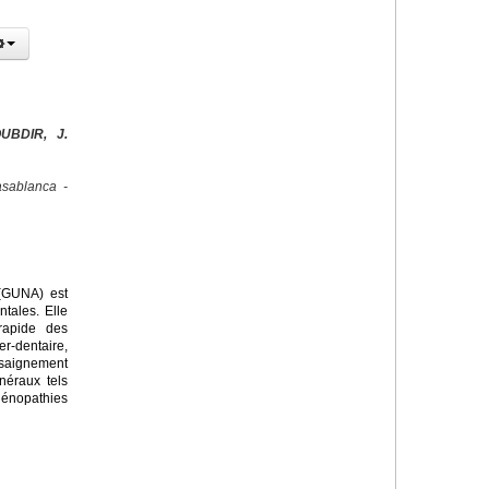
UBDIR, J.
sablanca -
 (GUNA) est
tales. Elle
rapide des
r-dentaire,
saignement
néraux tels
dénopathies