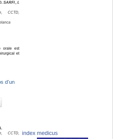
 SARFI , I.
ale, CCTD,
blanca
e orale est
irurgical et
os d’un
A.
index medicus
ale, CCTD,