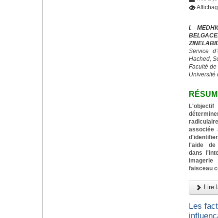
Affichag
I. MEDH
BELGACE
ZINELABI
Service d
Hached, S
Faculté de
Université 
RÉSUM
L'objecti
détermin
radiculai
associée 
d'identif
l'aide de
dans l'in
imagerie
faisceau 
Lire l
Les fac
influenç