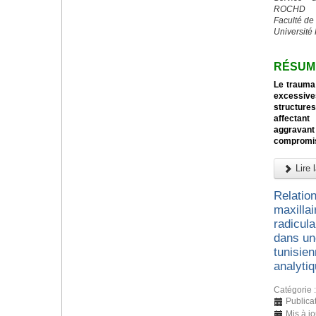
ROCHD
Faculté de
Université
RÉSUM
Le trauma 
excessive
structures
affectant
aggravan
compromi
Lire l
Relation
maxillai
radicul
dans un
tunisien
analyti
Catégorie 
Publicat
Mis à j