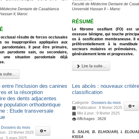
Faculté de Médecine Dentaire de Casa
 Médecine Dentaire de Casablanca
Université Hassan II – Maroc
 Hassan II, Maroc
RÉSUMÉ
É
Le fibrome ossifiant (FO) est u
osseuse bénigne, qui touche princip
occlusal résulte de forces occlusales
os à ossification membraneuse. Il e
s ou inappropriées appliquées aux
préférentiellement à la mandibul
 parodontales. Il peut être primaire,
secteurs molaires et prémolaires, 
 un parodonte sain, ou secondaire,
généralement lente et progressive.
t une situation parodontale déjà
se.
Lire la suite...
a suite...
 entre l'inclusion des canines
Les abcès : nouveaux critèr
res et la résorption
classification
aire des dents adjacentes
Catégorie :
Dossiers du mois
e population orthodontique
Publication : 8 février 2025
ne : Etude transversale
Mis à jour : 9 février 2025
que
Affichages : 3628
:
Dossiers du mois
S. SALHI, B. ELHOUARI, I. ELOUA
ion : 23 février 2025
KISSA
our : 5 mars 2025