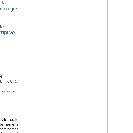
 la
ntologie
t
de
riptive
YA
ale, CCTD,
sablanca -
ité orale
de santé à
arcinomes