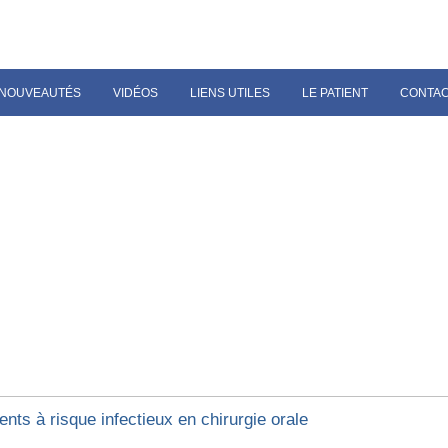
NOUVEAUTÉS
VIDÉOS
LIENS UTILES
LE PATIENT
CONTA
ents à risque infectieux en chirurgie orale