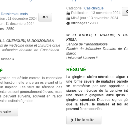
Catégorie :
Cas clinique
Publication : 13 novembre 2024
:
Dossiers du mois
Mis à jour : 13 novembre 2024
tion : 11 décembre 2024
Affichages : 2980
our : 11 décembre 2024
ges : 2850
W. EL KHOLTI, L. RHALIMI, S. BO
KISSA
I, L. GUEMOURI, M. BOUZOUBAA
Service de Parodontologie
t de médecine orale et chirurgie orale
Faculté de Médecine Dentaire de Ca
e médecine dentaire de Casablanca -
Maroc
Université Hassan II
Hassan II
RÉSUMÉ
É
La gingivite ulcéro-nécrotique aigue
égration est définie comme la connexion
une forme sévère de maladies parodon
 et fonctionnelle entre un os vivant et la
se caractérise par une apparition 
’un implant. Les taux de réussite des
signes de nécrose de la gencive inte
entaires sont généralement élevés, mais
une douleur gingivale ainsi qu’un 
s peuvent survenir, souvent en raison
gingival spontané. D’autres signes gé
aise ostéointégration.
que la fièvre, le malaise et les a
peuvent être rapportés.
a suite...
Lire la suite...