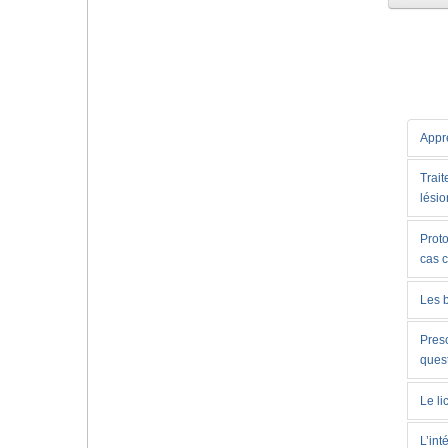
Appre
Trait
lésio
Proto
cas 
Les 
Presc
ques
Le li
L’int