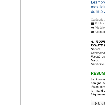
Les fib
maxillai
de littér
Catégorie 
Publicat
Mis à j
Afficha
A. IBOUR
KONATE, D
Service 
Casablanc
Faculté d
Maroc
Université 
RÉSUM
Le fibrome
bénigne s
lésion fibr
la mandib
fréquemmen
Lire l