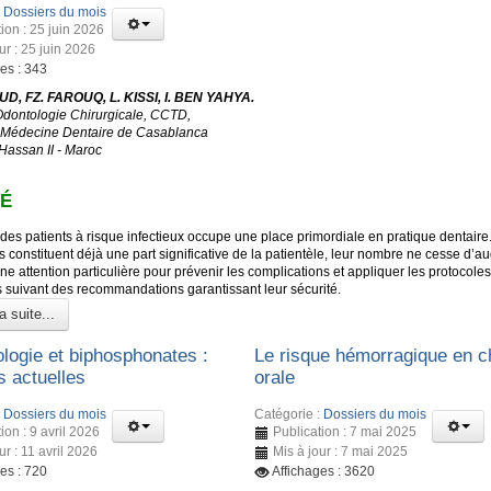
:
Dossiers du mois
ion : 25 juin 2026
ur : 25 juin 2026
es : 343
D, FZ. FAROUQ, L. KISSI, I. BEN YAHYA.
Odontologie Chirurgicale, CCTD,
 Médecine Dentaire de Casablanca
 Hassan II - Maroc
É
des patients à risque infectieux occupe une place primordiale en pratique dentaire
s constituent déjà une part significative de la patientèle, leur nombre ne cesse d’a
ne attention particulière pour prévenir les complications et appliquer les protocoles
s suivant des recommandations garantissant leur sécurité.
a suite...
ologie et biphosphonates :
Le risque hémorragique en ch
 actuelles
orale
:
Dossiers du mois
Catégorie :
Dossiers du mois
ion : 9 avril 2026
Publication : 7 mai 2025
ur : 11 avril 2026
Mis à jour : 7 mai 2025
es : 720
Affichages : 3620