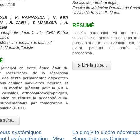
Service de parodontologie,
es : 2119
Faculté de Médecine Dentaire de Casa
Université Hassan II - Maroc
IOUB ; H. HAMMOUDA ; N. BEN
M ; R. ZAIRI ; T. MAMLOUK ; A.
RÉSUMÉ
DINE
’orthopédie dento-faciale, CHU Farhat
L’abcès parodontal est une infec
ousse
susceptible d’entrainer la destruction
 Médecine dentaire de Monastir
parodontal et de l'os alvéolaire. elle p
de Monastir, Tunisie
avant, pendant ou après thér
parodontale.
É
Lire la suite...
f principal de cette étude était de
er l'occurrence de la résorption
re des dents permanentes adjacentes
aux canines maxillaires incluses, et
ier un modèle prédictif pour la RR à
 variables orthopantomographiques,
tention de réduire la nécessité d'une
 supplémentaire par tomographie à
conique (CBCT).
a suite...
teurs systémiques
La gingivite ulcéro-nécrotique
ant l’ostéointégration : Mise
Rapport de cas Clinique