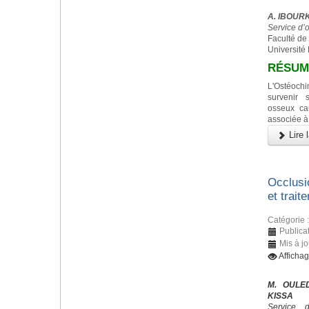
A. IBOURK,
Service d’
Faculté de
Université
RÉSUM
L'Ostéoc
survenir 
osseux ca
associée à
Lire l
Occlusi
et trait
Catégorie 
Publica
Mis à j
Afficha
M. OULED
KISSA
Service 