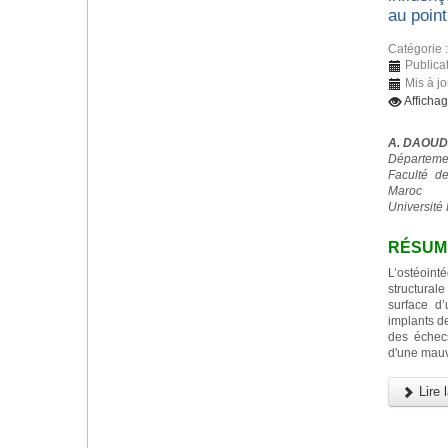
au point
Catégorie 
Publica
Mis à j
Afficha
A. DAOUD
Départemen
Faculté d
Maroc
Université 
RÉSUM
L’ostéoint
structurale
surface d
implants d
des échec
d'une mauv
Lire l