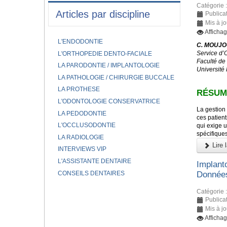
Catégorie 
Articles par discipline
Publicat
Mis à jo
Affichag
L'ENDODONTIE
C. MOUJOU
Service d’
L'ORTHOPEDIE DENTO-FACIALE
Faculté de
LA PARODONTIE / IMPLANTOLOGIE
Université
LA PATHOLOGIE / CHIRURGIE BUCCALE
LA PROTHESE
RÉSUM
L'ODONTOLOGIE CONSERVATRICE
La gestion 
LA PEDODONTIE
ces patient
L'OCCLUSODONTIE
qui exige u
spécifique
LA RADIOLOGIE
Lire l
INTERVIEWS VIP
L'ASSISTANTE DENTAIRE
Implant
CONSEILS DENTAIRES
Données
Catégorie 
Publicat
Mis à jo
Affichag