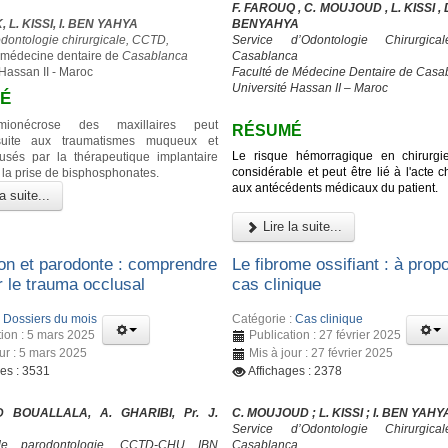
F. FAROUQ , C. MOUJOUD , L. KISSI , D.
 L. KISSI, I. BEN YAHYA
BENYAHYA
odontologie chirurgicale, CCTD,
Service d’Odontologie Chirurgic
 médecine dentaire de
Casablanca
Casablanca
 Hassan II - Maroc
Faculté de Médecine Dentaire de Casa
Université Hassan II – Maroc
É
himionécrose des maxillaires peut
RÉSUMÉ
suite aux traumatismes muqueux et
Le risque hémorragique en chirurgi
usés par la thérapeutique implantaire
considérable et peut être lié à l'acte ch
 la prise de bisphosphonates.
aux antécédents médicaux du patient.
a suite...
Lire la suite...
on et parodonte : comprendre
Le fibrome ossifiant : à prop
er le trauma occlusal
cas clinique
:
Dossiers du mois
Catégorie :
Cas clinique
tion : 5 mars 2025
Publication : 27 février 2025
our : 5 mars 2025
Mis à jour : 27 février 2025
ges : 3531
Affichages : 2378
 BOUALLALA, A. GHARIBI, Pr. J.
C. MOUJOUD ; L. KISSI ; I. BEN YAHY
Service d’Odontologie Chirurgic
de parodontologie, CCTD-CHU IBN
Casablanca