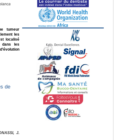
blanca
ne tumeur
alement les
st localisé
e dans les
d’évolution
es de
DNASSI, J.