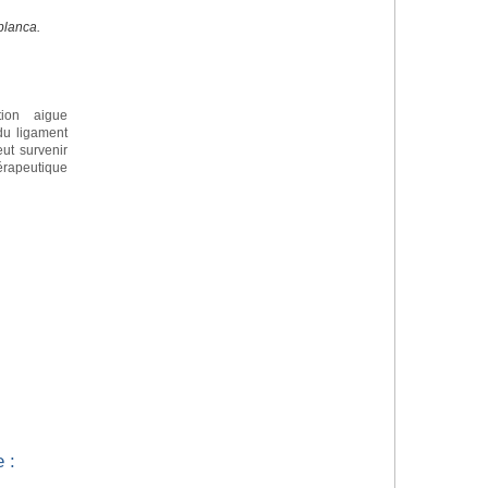
blanca.
tion aigue
 du ligament
eut survenir
apeutique
 :