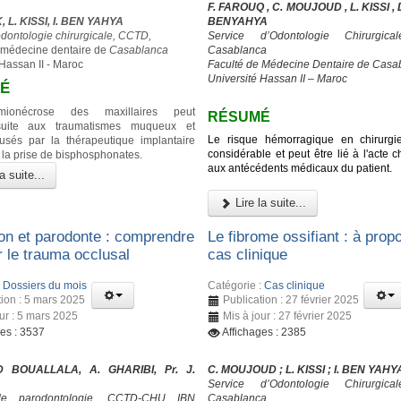
F. FAROUQ , C. MOUJOUD , L. KISSI , D.
 L. KISSI, I. BEN YAHYA
BENYAHYA
odontologie chirurgicale, CCTD,
Service d’Odontologie Chirurgic
 médecine dentaire de
Casablanca
Casablanca
 Hassan II - Maroc
Faculté de Médecine Dentaire de Casa
Université Hassan II – Maroc
É
himionécrose des maxillaires peut
RÉSUMÉ
suite aux traumatismes muqueux et
Le risque hémorragique en chirurgi
usés par la thérapeutique implantaire
considérable et peut être lié à l'acte ch
 la prise de bisphosphonates.
aux antécédents médicaux du patient.
a suite...
Lire la suite...
on et parodonte : comprendre
Le fibrome ossifiant : à prop
er le trauma occlusal
cas clinique
:
Dossiers du mois
Catégorie :
Cas clinique
tion : 5 mars 2025
Publication : 27 février 2025
our : 5 mars 2025
Mis à jour : 27 février 2025
ges : 3537
Affichages : 2385
 BOUALLALA, A. GHARIBI, Pr. J.
C. MOUJOUD ; L. KISSI ; I. BEN YAHY
Service d’Odontologie Chirurgic
de parodontologie, CCTD-CHU IBN
Casablanca