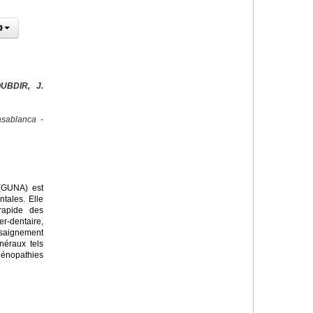
UBDIR, J.
sablanca -
 (GUNA) est
tales. Elle
rapide des
r-dentaire,
saignement
néraux tels
dénopathies