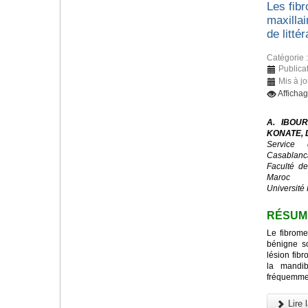
Les fib
maxillai
de littér
Catégorie 
Publicat
Mis à j
Afficha
A. IBOUR
KONATE, D
Service 
Casablanc
Faculté d
Maroc
Université 
RÉSUM
Le fibrome
bénigne s
lésion fibr
la mandib
fréquemmen
Lire l