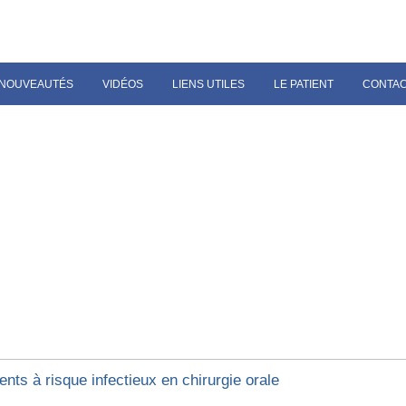
NOUVEAUTÉS
VIDÉOS
LIENS UTILES
LE PATIENT
CONTA
ents à risque infectieux en chirurgie orale