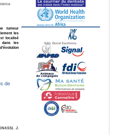
blanca
ne tumeur
alement les
st localisé
e dans les
d’évolution
es de
DNASSI, J.