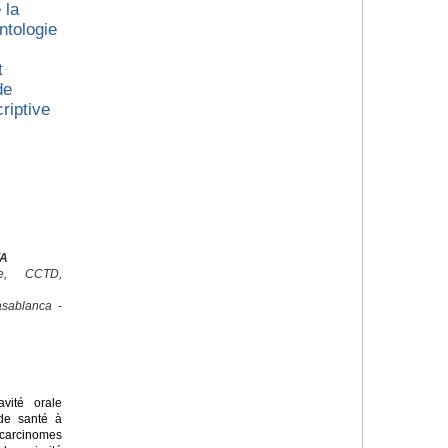
 la
ntologie
t
de
riptive
YA
ale, CCTD,
sablanca -
ité orale
de santé à
arcinomes