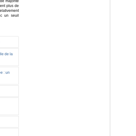
de majorité
sent plus de
elativement
c un seuil
e
le de la
e : un