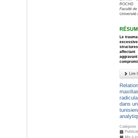
ROCHD
Faculté de
Université
RÉSUM
Le trauma 
excessive
structures
affectant
aggravan
compromi
Lire l
Relation
maxillai
radicul
dans un
tunisien
analyti
Catégorie 
Publicat
Mis à j