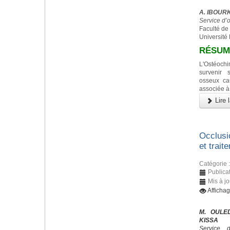
A. IBOURK,
Service d’
Faculté de
Université
RÉSUM
L'Ostéoc
survenir 
osseux ca
associée à
Lire l
Occlusi
et trait
Catégorie 
Publica
Mis à j
Afficha
M. OULED
KISSA
Service 