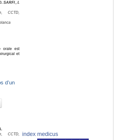
 SARFI , I.
ale, CCTD,
blanca
e orale est
irurgical et
os d’un
A.
index medicus
ale, CCTD,