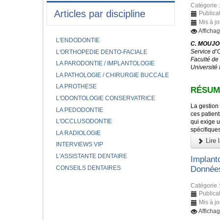
Catégorie 
Articles par discipline
Publicat
Mis à jo
Affichag
L'ENDODONTIE
C. MOUJOU
Service d’
L'ORTHOPEDIE DENTO-FACIALE
Faculté de
LA PARODONTIE / IMPLANTOLOGIE
Université
LA PATHOLOGIE / CHIRURGIE BUCCALE
LA PROTHESE
RÉSUM
L'ODONTOLOGIE CONSERVATRICE
La gestion 
LA PEDODONTIE
ces patient
L'OCCLUSODONTIE
qui exige u
spécifique
LA RADIOLOGIE
Lire l
INTERVIEWS VIP
L'ASSISTANTE DENTAIRE
Implant
CONSEILS DENTAIRES
Données
Catégorie 
Publicat
Mis à jo
Affichag