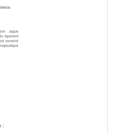
blanca.
tion aigue
 du ligament
eut survenir
apeutique
 :