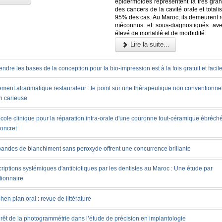
épidermoïdes représentent la très gran
des cancers de la cavité orale et totali
95% des cas. Au Maroc, ils demeurent r
méconnus et sous-diagnostiqués ave
élevé de mortalité et de morbidité.
Lire la suite...
ndre les bases de la conception pour la bio-impression est à la fois gratuit et facil
ement atraumatique restaurateur : le point sur une thérapeutique non conventionnel
n carieuse
cole clinique pour la réparation intra-orale d'une couronne tout-céramique ébréché
concret
bandes de blanchiment sans peroxyde offrent une concurrence brillante
riptions systémiques d'antibiotiques par les dentistes au Maroc : Une étude par
tionnaire
chen plan oral : revue de littérature
érêt de la photogrammétrie dans l’étude de précision en implantologie