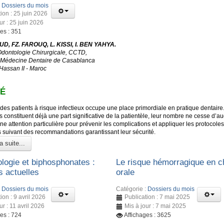
:
Dossiers du mois
ion : 25 juin 2026
ur : 25 juin 2026
es : 351
D, FZ. FAROUQ, L. KISSI, I. BEN YAHYA.
Odontologie Chirurgicale, CCTD,
 Médecine Dentaire de Casablanca
 Hassan II - Maroc
É
des patients à risque infectieux occupe une place primordiale en pratique dentaire
s constituent déjà une part significative de la patientèle, leur nombre ne cesse d’a
ne attention particulière pour prévenir les complications et appliquer les protocoles
s suivant des recommandations garantissant leur sécurité.
a suite...
ologie et biphosphonates :
Le risque hémorragique en ch
 actuelles
orale
:
Dossiers du mois
Catégorie :
Dossiers du mois
ion : 9 avril 2026
Publication : 7 mai 2025
ur : 11 avril 2026
Mis à jour : 7 mai 2025
es : 724
Affichages : 3625