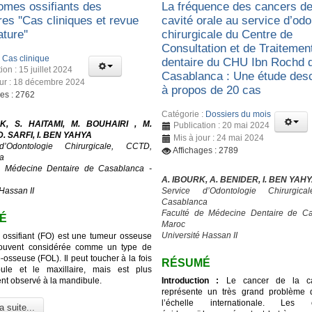
romes ossifiants des
La fréquence des cancers de
res ''Cas cliniques et revue
cavité orale au service d’odo
ature''
chirurgicale du Centre de
Consultation et de Traitemen
:
Cas clinique
dentaire du CHU Ibn Rochd 
ion : 15 juillet 2024
Casablanca : Une étude desc
our : 18 décembre 2024
à propos de 20 cas
ges : 2762
Catégorie :
Dossiers du mois
K, S. HAITAMI, M. BOUHAIRI , M.
Publication : 20 mai 2024
. SARFI, I. BEN YAHYA
Mis à jour : 24 mai 2024
d’Odontologie Chirurgicale, CCTD,
Affichages : 2789
a
e Médecine Dentaire de Casablanca -
A. IBOURK, A. BENIDER, I. BEN YAH
Hassan II
Service d’Odontologie Chirurgic
Casablanca
Faculté de Médecine Dentaire de Ca
É
Maroc
Université Hassan II
 ossifiant (FO) est une tumeur osseuse
ouvent considérée comme un type de
o-osseuse (FOL). Il peut toucher à la fois
RÉSUMÉ
ule et le maxillaire, mais est plus
t observé à la mandibule.
Introduction :
Le cancer de la cav
représente un très grand problème 
l’échelle internationale. Les c
a suite...