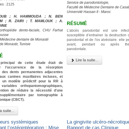
Service de parodontologie,
ges : 2125
Faculté de Médecine Dentaire de Casa
Université Hassan II - Maroc
IOUB ; H. HAMMOUDA ; N. BEN
M ; R. ZAIRI ; T. MAMLOUK ; A.
RÉSUMÉ
DINE
’orthopédie dento-faciale, CHU Farhat
L’abcès parodontal est une infec
ousse
susceptible d’entrainer la destruction
 Médecine dentaire de Monastir
parodontal et de l'os alvéolaire. elle p
de Monastir, Tunisie
avant, pendant ou après thér
parodontale.
É
Lire la suite...
f principal de cette étude était de
er l'occurrence de la résorption
re des dents permanentes adjacentes
aux canines maxillaires incluses, et
ier un modèle prédictif pour la RR à
 variables orthopantomographiques,
tention de réduire la nécessité d'une
 supplémentaire par tomographie à
conique (CBCT).
a suite...
teurs systémiques
La gingivite ulcéro-nécrotique
ant l’ostéointégration : Mise
Rapport de cas Clinique