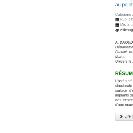
au point
Catégorie 
Publica
Mis à j
Afficha
A. DAOUD
Départemen
Faculté d
Maroc
Université 
RÉSUM
L’ostéoint
structurale
surface d
implants d
des échec
d'une mauv
Lire l