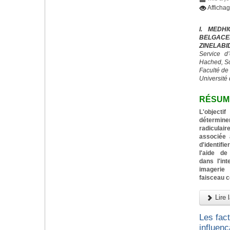
Afficha
I. MEDH
BELGACE
ZINELABI
Service d
Hached, S
Faculté de
Université 
RÉSUM
L'objecti
détermin
radiculai
associée 
d'identif
l'aide de
dans l'in
imagerie
faisceau 
Lire l
Les fac
influenç