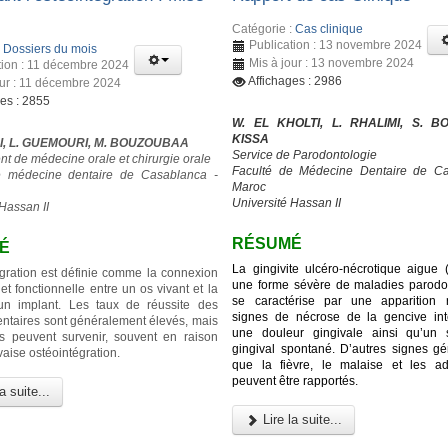
Catégorie :
Cas clinique
Publication : 13 novembre 2024
:
Dossiers du mois
Mis à jour : 13 novembre 2024
tion : 11 décembre 2024
Affichages : 2986
our : 11 décembre 2024
ges : 2855
W. EL KHOLTI, L. RHALIMI, S. BO
KISSA
I, L. GUEMOURI, M. BOUZOUBAA
Service de Parodontologie
t de médecine orale et chirurgie orale
Faculté de Médecine Dentaire de Ca
e médecine dentaire de Casablanca -
Maroc
Université Hassan II
Hassan II
RÉSUMÉ
É
La gingivite ulcéro-nécrotique aigue
égration est définie comme la connexion
une forme sévère de maladies parodon
 et fonctionnelle entre un os vivant et la
se caractérise par une apparition 
’un implant. Les taux de réussite des
signes de nécrose de la gencive inte
entaires sont généralement élevés, mais
une douleur gingivale ainsi qu’un 
s peuvent survenir, souvent en raison
gingival spontané. D’autres signes gé
aise ostéointégration.
que la fièvre, le malaise et les a
peuvent être rapportés.
a suite...
Lire la suite...