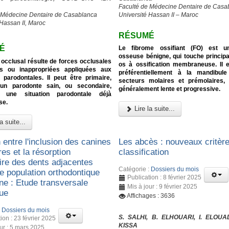
Faculté de Médecine Dentaire de Casa
 Médecine Dentaire de Casablanca
Université Hassan II – Maroc
 Hassan II, Maroc
RÉSUMÉ
É
Le fibrome ossifiant (FO) est u
osseuse bénigne, qui touche princip
occlusal résulte de forces occlusales
os à ossification membraneuse. Il e
s ou inappropriées appliquées aux
préférentiellement à la mandibul
 parodontales. Il peut être primaire,
secteurs molaires et prémolaires, 
 un parodonte sain, ou secondaire,
généralement lente et progressive.
t une situation parodontale déjà
se.
Lire la suite...
a suite...
 entre l'inclusion des canines
Les abcès : nouveaux critèr
res et la résorption
classification
aire des dents adjacentes
Catégorie :
Dossiers du mois
e population orthodontique
Publication : 8 février 2025
ne : Etude transversale
Mis à jour : 9 février 2025
que
Affichages : 3636
:
Dossiers du mois
S. SALHI, B. ELHOUARI, I. ELOUA
ion : 23 février 2025
KISSA
our : 5 mars 2025