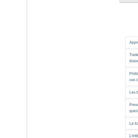
Appre
Trait
lésio
Proto
cas 
Les 
Presc
ques
Le li
L’int