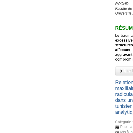
ROCHD
Faculté de
Université
RÉSUM
Le trauma 
excessive
structures
affectant
aggravan
compromi
Lire l
Relation
maxillai
radicul
dans un
tunisien
analyti
Catégorie 
Publicat
Mis à j