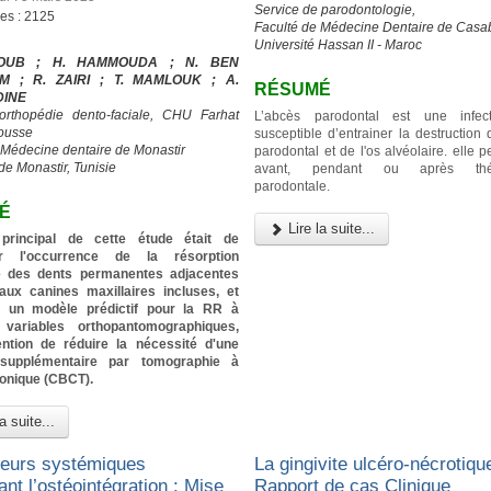
Service de parodontologie,
ges : 2125
Faculté de Médecine Dentaire de Casa
Université Hassan II - Maroc
IOUB ; H. HAMMOUDA ; N. BEN
M ; R. ZAIRI ; T. MAMLOUK ; A.
RÉSUMÉ
DINE
’orthopédie dento-faciale, CHU Farhat
L’abcès parodontal est une infec
ousse
susceptible d’entrainer la destruction
 Médecine dentaire de Monastir
parodontal et de l'os alvéolaire. elle p
de Monastir, Tunisie
avant, pendant ou après thér
parodontale.
É
Lire la suite...
f principal de cette étude était de
er l'occurrence de la résorption
re des dents permanentes adjacentes
aux canines maxillaires incluses, et
ier un modèle prédictif pour la RR à
 variables orthopantomographiques,
tention de réduire la nécessité d'une
 supplémentaire par tomographie à
conique (CBCT).
a suite...
teurs systémiques
La gingivite ulcéro-nécrotique
ant l’ostéointégration : Mise
Rapport de cas Clinique