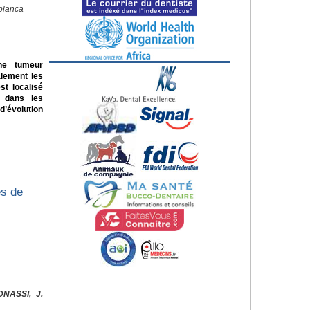
blanca
ne tumeur
alement les
st localisé
e dans les
d’évolution
es de
DNASSI, J.