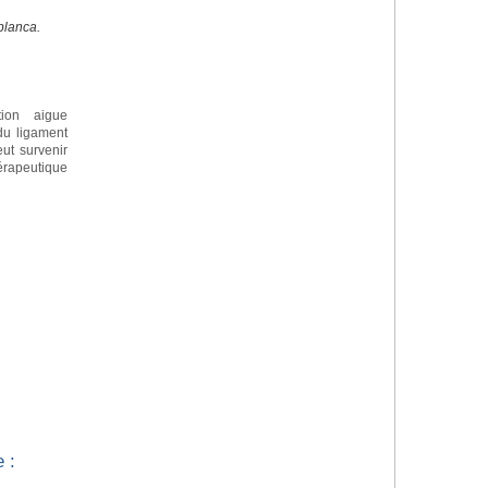
blanca.
tion aigue
 du ligament
eut survenir
apeutique
 :