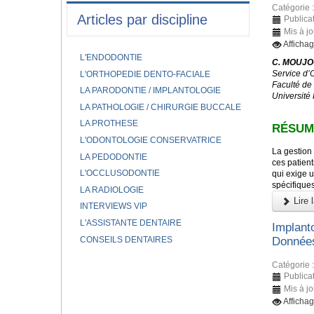
Catégorie 
Articles par discipline
Publicat
Mis à jo
Affichag
L'ENDODONTIE
C. MOUJOU
Service d’
L'ORTHOPEDIE DENTO-FACIALE
Faculté de
LA PARODONTIE / IMPLANTOLOGIE
Université
LA PATHOLOGIE / CHIRURGIE BUCCALE
LA PROTHESE
RÉSUM
L'ODONTOLOGIE CONSERVATRICE
La gestion 
LA PEDODONTIE
ces patient
L'OCCLUSODONTIE
qui exige u
spécifique
LA RADIOLOGIE
Lire l
INTERVIEWS VIP
L'ASSISTANTE DENTAIRE
Implant
CONSEILS DENTAIRES
Données
Catégorie 
Publicat
Mis à jo
Affichag