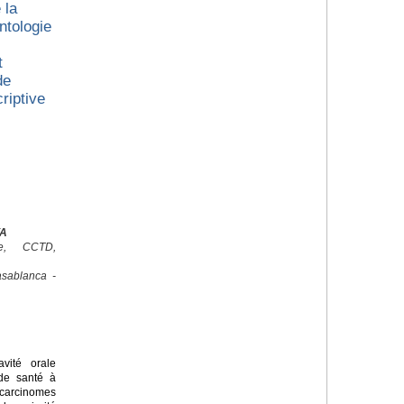
 la
ntologie
t
de
riptive
YA
ale, CCTD,
sablanca -
ité orale
de santé à
arcinomes