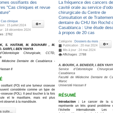
romes ossifiants des
La fréquence des cancers de
res ''Cas cliniques et revue
cavité orale au service d’odo
ature''
chirurgicale du Centre de
Consultation et de Traitemen
:
Cas clinique
dentaire du CHU Ibn Rochd 
ion : 15 juillet 2024
Casablanca : Une étude desc
our : 18 décembre 2024
à propos de 20 cas
ges : 2762
Catégorie :
Dossiers du mois
K, S. HAITAMI, M. BOUHAIRI , M.
Publication : 20 mai 2024
. SARFI, I. BEN YAHYA
Mis à jour : 24 mai 2024
d’Odontologie Chirurgicale, CCTD,
Affichages : 2788
a
e Médecine Dentaire de Casablanca -
A. IBOURK, A. BENIDER, I. BEN YAH
Hassan II
Service d’Odontologie Chirurgic
Casablanca
Faculté de Médecine Dentaire de Ca
É
Maroc
Université Hassan II
 ossifiant (FO) est une tumeur osseuse
ouvent considérée comme un type de
o-osseuse (FOL). Il peut toucher à la fois
RÉSUMÉ
ule et le maxillaire, mais est plus
t observé à la mandibule.
Introduction :
Le cancer de la cav
représente un très grand problème 
l’échelle internationale. Les c
a suite...