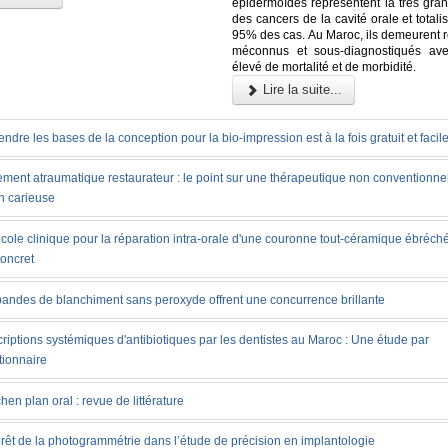
épidermoïdes représentent la très gran
des cancers de la cavité orale et totali
95% des cas. Au Maroc, ils demeurent r
méconnus et sous-diagnostiqués ave
élevé de mortalité et de morbidité.
Lire la suite...
ndre les bases de la conception pour la bio-impression est à la fois gratuit et facil
ement atraumatique restaurateur : le point sur une thérapeutique non conventionnel
n carieuse
cole clinique pour la réparation intra-orale d'une couronne tout-céramique ébréché
concret
bandes de blanchiment sans peroxyde offrent une concurrence brillante
riptions systémiques d'antibiotiques par les dentistes au Maroc : Une étude par
tionnaire
chen plan oral : revue de littérature
érêt de la photogrammétrie dans l’étude de précision en implantologie