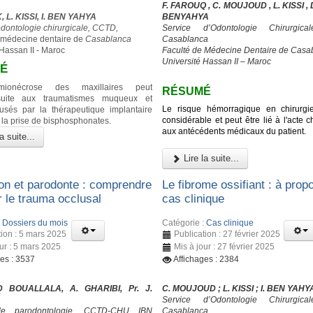
F. FAROUQ , C. MOUJOUD , L. KISSI , D.
 L. KISSI, I. BEN YAHYA
BENYAHYA
odontologie chirurgicale, CCTD,
Service d’Odontologie Chirurgic
 médecine dentaire de
Casablanca
Casablanca
 Hassan II - Maroc
Faculté de Médecine Dentaire de Casa
Université Hassan II – Maroc
É
himionécrose des maxillaires peut
RÉSUMÉ
suite aux traumatismes muqueux et
Le risque hémorragique en chirurgi
usés par la thérapeutique implantaire
considérable et peut être lié à l'acte ch
 la prise de bisphosphonates.
aux antécédents médicaux du patient.
a suite...
Lire la suite...
on et parodonte : comprendre
Le fibrome ossifiant : à prop
er le trauma occlusal
cas clinique
:
Dossiers du mois
Catégorie :
Cas clinique
tion : 5 mars 2025
Publication : 27 février 2025
our : 5 mars 2025
Mis à jour : 27 février 2025
ges : 3537
Affichages : 2384
 BOUALLALA, A. GHARIBI, Pr. J.
C. MOUJOUD ; L. KISSI ; I. BEN YAHY
Service d’Odontologie Chirurgic
de parodontologie, CCTD-CHU IBN
Casablanca