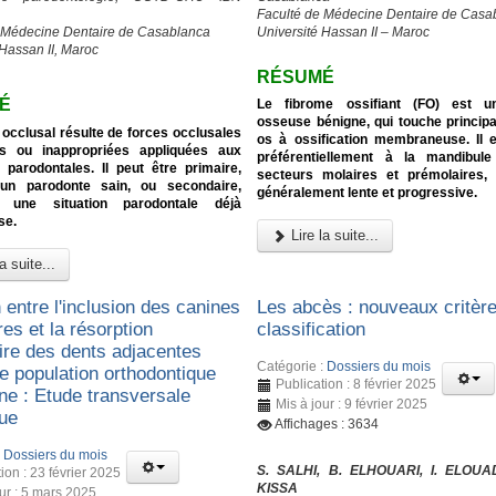
Faculté de Médecine Dentaire de Casa
 Médecine Dentaire de Casablanca
Université Hassan II – Maroc
 Hassan II, Maroc
RÉSUMÉ
É
Le fibrome ossifiant (FO) est u
osseuse bénigne, qui touche princip
occlusal résulte de forces occlusales
os à ossification membraneuse. Il e
s ou inappropriées appliquées aux
préférentiellement à la mandibul
 parodontales. Il peut être primaire,
secteurs molaires et prémolaires, 
 un parodonte sain, ou secondaire,
généralement lente et progressive.
t une situation parodontale déjà
se.
Lire la suite...
a suite...
 entre l'inclusion des canines
Les abcès : nouveaux critèr
res et la résorption
classification
aire des dents adjacentes
Catégorie :
Dossiers du mois
e population orthodontique
Publication : 8 février 2025
ne : Etude transversale
Mis à jour : 9 février 2025
que
Affichages : 3634
:
Dossiers du mois
S. SALHI, B. ELHOUARI, I. ELOUA
ion : 23 février 2025
KISSA
our : 5 mars 2025