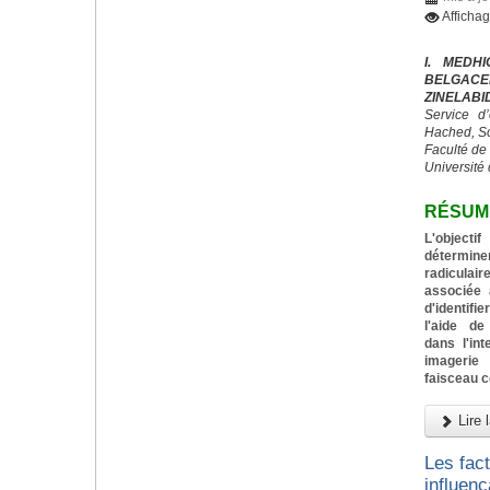
Afficha
I. MEDH
BELGACE
ZINELABI
Service d
Hached, S
Faculté de
Université 
RÉSUM
L'objecti
détermin
radiculai
associée 
d'identif
l'aide de
dans l'in
imagerie
faisceau 
Lire l
Les fac
influenç