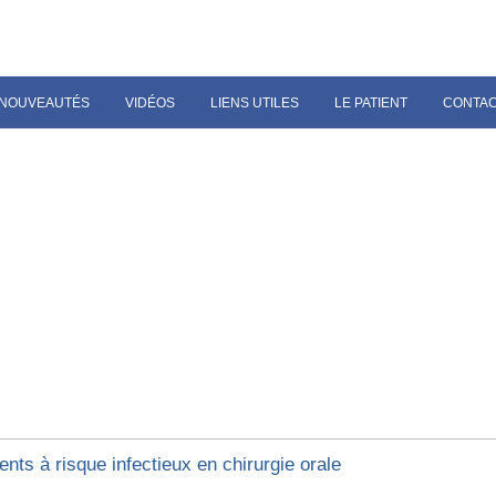
NOUVEAUTÉS
VIDÉOS
LIENS UTILES
LE PATIENT
CONTA
ents à risque infectieux en chirurgie orale