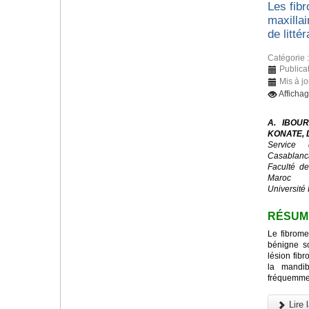
Les fib
maxillai
de littér
Catégorie 
Publicat
Mis à j
Afficha
A. IBOUR
KONATE, D
Service 
Casablanc
Faculté d
Maroc
Université 
RÉSUM
Le fibrome
bénigne s
lésion fibr
la mandib
fréquemmen
Lire l