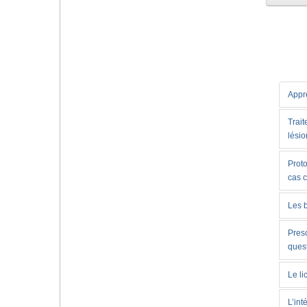
Appre
Trait
lésio
Proto
cas 
Les 
Presc
ques
Le li
L’int