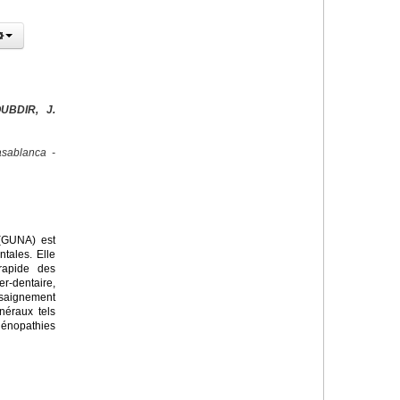
UBDIR, J.
sablanca -
 (GUNA) est
tales. Elle
rapide des
r-dentaire,
saignement
néraux tels
dénopathies