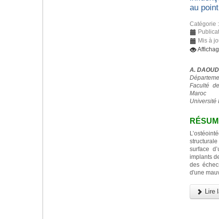
au point
Catégorie 
Publica
Mis à j
Afficha
A. DAOUD
Départemen
Faculté d
Maroc
Université 
RÉSUM
L’ostéoint
structurale
surface d
implants d
des échec
d'une mauv
Lire l