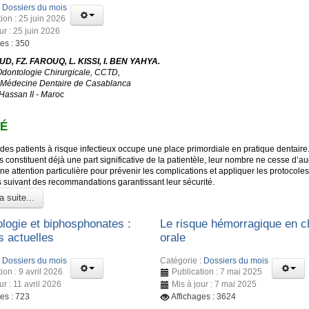
:
Dossiers du mois
ion : 25 juin 2026
ur : 25 juin 2026
es : 350
D, FZ. FAROUQ, L. KISSI, I. BEN YAHYA.
Odontologie Chirurgicale, CCTD,
 Médecine Dentaire de Casablanca
 Hassan II - Maroc
É
des patients à risque infectieux occupe une place primordiale en pratique dentaire
s constituent déjà une part significative de la patientèle, leur nombre ne cesse d’a
ne attention particulière pour prévenir les complications et appliquer les protocoles
s suivant des recommandations garantissant leur sécurité.
a suite...
ologie et biphosphonates :
Le risque hémorragique en ch
 actuelles
orale
:
Dossiers du mois
Catégorie :
Dossiers du mois
ion : 9 avril 2026
Publication : 7 mai 2025
ur : 11 avril 2026
Mis à jour : 7 mai 2025
es : 723
Affichages : 3624