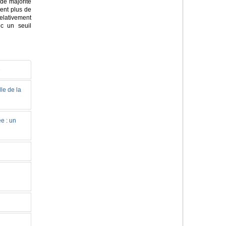
de majorité
sent plus de
elativement
c un seuil
e
le de la
e : un