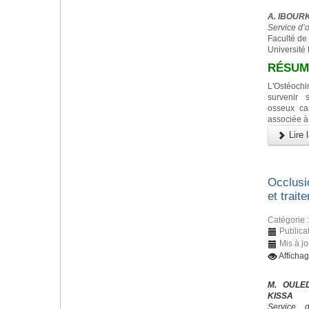
A. IBOURK,
Service d’
Faculté de
Université
RÉSUM
L'Ostéoc
survenir 
osseux ca
associée à
Lire l
Occlusi
et trait
Catégorie 
Publica
Mis à j
Afficha
M. OULED
KISSA
Service 