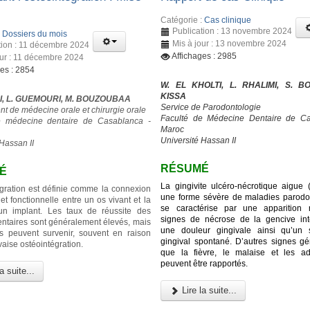
Catégorie :
Cas clinique
Publication : 13 novembre 2024
:
Dossiers du mois
Mis à jour : 13 novembre 2024
tion : 11 décembre 2024
Affichages : 2985
our : 11 décembre 2024
ges : 2854
W. EL KHOLTI, L. RHALIMI, S. BO
KISSA
I, L. GUEMOURI, M. BOUZOUBAA
Service de Parodontologie
t de médecine orale et chirurgie orale
Faculté de Médecine Dentaire de Ca
e médecine dentaire de Casablanca -
Maroc
Université Hassan II
Hassan II
RÉSUMÉ
É
La gingivite ulcéro-nécrotique aigue
égration est définie comme la connexion
une forme sévère de maladies parodon
 et fonctionnelle entre un os vivant et la
se caractérise par une apparition 
’un implant. Les taux de réussite des
signes de nécrose de la gencive inte
entaires sont généralement élevés, mais
une douleur gingivale ainsi qu’un 
s peuvent survenir, souvent en raison
gingival spontané. D’autres signes gé
aise ostéointégration.
que la fièvre, le malaise et les a
peuvent être rapportés.
a suite...
Lire la suite...