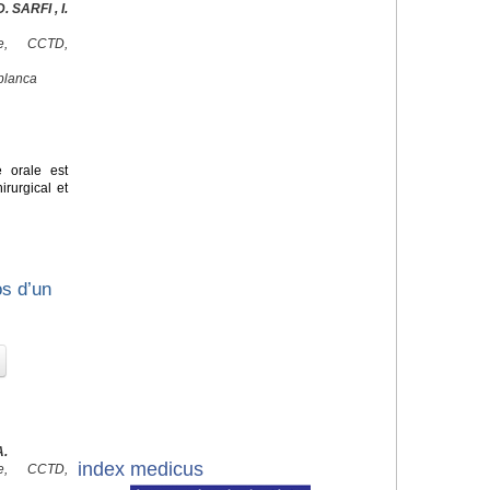
 SARFI , I.
ale, CCTD,
blanca
e orale est
irurgical et
os d’un
A.
index medicus
ale, CCTD,