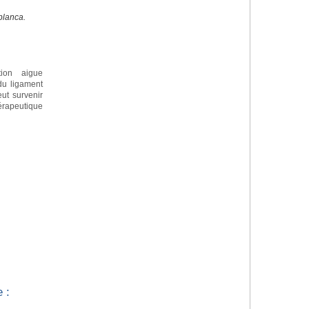
blanca.
tion aigue
 du ligament
eut survenir
apeutique
 :