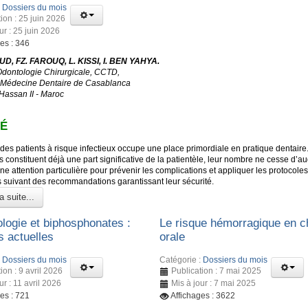
:
Dossiers du mois
ion : 25 juin 2026
ur : 25 juin 2026
es : 346
D, FZ. FAROUQ, L. KISSI, I. BEN YAHYA.
Odontologie Chirurgicale, CCTD,
 Médecine Dentaire de Casablanca
 Hassan II - Maroc
É
des patients à risque infectieux occupe une place primordiale en pratique dentaire
s constituent déjà une part significative de la patientèle, leur nombre ne cesse d’a
ne attention particulière pour prévenir les complications et appliquer les protocoles
s suivant des recommandations garantissant leur sécurité.
a suite...
ologie et biphosphonates :
Le risque hémorragique en ch
 actuelles
orale
:
Dossiers du mois
Catégorie :
Dossiers du mois
ion : 9 avril 2026
Publication : 7 mai 2025
ur : 11 avril 2026
Mis à jour : 7 mai 2025
es : 721
Affichages : 3622