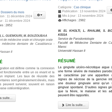
Catégorie :
Cas clinique
Publication : 13 novembre 2024
:
Dossiers du mois
Mis à jour : 13 novembre 2024
tion : 11 décembre 2024
Affichages : 2982
our : 11 décembre 2024
ges : 2852
W. EL KHOLTI, L. RHALIMI, S. BO
KISSA
I, L. GUEMOURI, M. BOUZOUBAA
Service de Parodontologie
t de médecine orale et chirurgie orale
Faculté de Médecine Dentaire de Ca
e médecine dentaire de Casablanca -
Maroc
Université Hassan II
Hassan II
RÉSUMÉ
É
La gingivite ulcéro-nécrotique aigue
égration est définie comme la connexion
une forme sévère de maladies parodon
 et fonctionnelle entre un os vivant et la
se caractérise par une apparition 
’un implant. Les taux de réussite des
signes de nécrose de la gencive inte
entaires sont généralement élevés, mais
une douleur gingivale ainsi qu’un 
s peuvent survenir, souvent en raison
gingival spontané. D’autres signes gé
aise ostéointégration.
que la fièvre, le malaise et les a
peuvent être rapportés.
a suite...
Lire la suite...