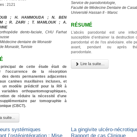
Service de parodontologie,
ges : 2121
Faculté de Médecine Dentaire de Casa
Université Hassan II - Maroc
IOUB ; H. HAMMOUDA ; N. BEN
M ; R. ZAIRI ; T. MAMLOUK ; A.
RÉSUMÉ
DINE
’orthopédie dento-faciale, CHU Farhat
L’abcès parodontal est une infec
ousse
susceptible d’entrainer la destruction
 Médecine dentaire de Monastir
parodontal et de l'os alvéolaire. elle p
de Monastir, Tunisie
avant, pendant ou après thér
parodontale.
É
Lire la suite...
f principal de cette étude était de
er l'occurrence de la résorption
re des dents permanentes adjacentes
aux canines maxillaires incluses, et
ier un modèle prédictif pour la RR à
 variables orthopantomographiques,
tention de réduire la nécessité d'une
 supplémentaire par tomographie à
conique (CBCT).
a suite...
teurs systémiques
La gingivite ulcéro-nécrotique
ant l’ostéointégration : Mise
Rapport de cas Clinique