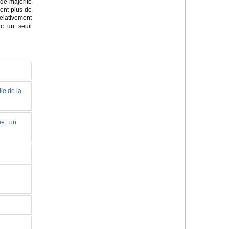
de majorité
sent plus de
elativement
c un seuil
e
le de la
e : un