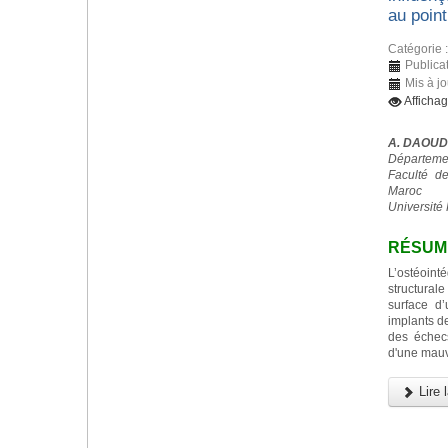
au point
Catégorie 
Publica
Mis à j
Afficha
A. DAOUD
Départemen
Faculté d
Maroc
Université 
RÉSUM
L’ostéoint
structurale
surface d
implants d
des échec
d'une mauv
Lire l