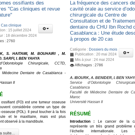
romes ossifiants des
La fréquence des cancers de
res ''Cas cliniques et revue
cavité orale au service d’odo
ature''
chirurgicale du Centre de
Consultation et de Traitemen
:
Cas clinique
dentaire du CHU Ibn Rochd 
ion : 15 juillet 2024
Casablanca : Une étude desc
our : 18 décembre 2024
à propos de 20 cas
ges : 2760
Catégorie :
Dossiers du mois
K, S. HAITAMI, M. BOUHAIRI , M.
Publication : 20 mai 2024
. SARFI, I. BEN YAHYA
Mis à jour : 24 mai 2024
d’Odontologie Chirurgicale, CCTD,
Affichages : 2786
a
e Médecine Dentaire de Casablanca -
A. IBOURK, A. BENIDER, I. BEN YAH
Hassan II
Service d’Odontologie Chirurgic
Casablanca
Faculté de Médecine Dentaire de Ca
É
Maroc
Université Hassan II
 ossifiant (FO) est une tumeur osseuse
ouvent considérée comme un type de
o-osseuse (FOL). Il peut toucher à la fois
RÉSUMÉ
ule et le maxillaire, mais est plus
t observé à la mandibule.
Introduction :
Le cancer de la cav
représente un très grand problème 
l’échelle internationale. Les c
a suite...