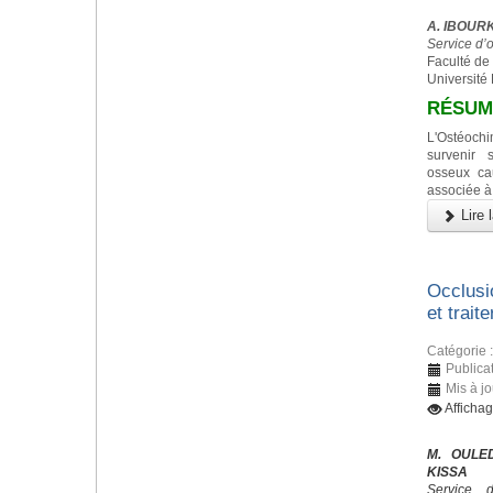
A. IBOURK,
Service d’
Faculté de
Université
RÉSUM
L'Ostéoc
survenir 
osseux ca
associée à
Lire l
Occlusi
et trait
Catégorie 
Publica
Mis à j
Afficha
M. OULED
KISSA
Service 