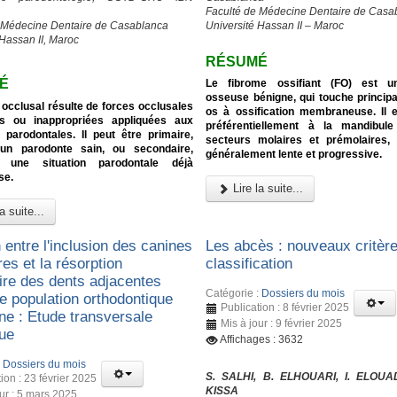
Faculté de Médecine Dentaire de Casa
 Médecine Dentaire de Casablanca
Université Hassan II – Maroc
 Hassan II, Maroc
RÉSUMÉ
É
Le fibrome ossifiant (FO) est u
osseuse bénigne, qui touche princip
occlusal résulte de forces occlusales
os à ossification membraneuse. Il e
s ou inappropriées appliquées aux
préférentiellement à la mandibul
 parodontales. Il peut être primaire,
secteurs molaires et prémolaires, 
 un parodonte sain, ou secondaire,
généralement lente et progressive.
t une situation parodontale déjà
se.
Lire la suite...
a suite...
 entre l'inclusion des canines
Les abcès : nouveaux critèr
res et la résorption
classification
aire des dents adjacentes
Catégorie :
Dossiers du mois
e population orthodontique
Publication : 8 février 2025
ne : Etude transversale
Mis à jour : 9 février 2025
que
Affichages : 3632
:
Dossiers du mois
S. SALHI, B. ELHOUARI, I. ELOUA
ion : 23 février 2025
KISSA
our : 5 mars 2025