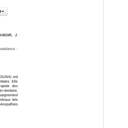
UBDIR, J.
sablanca -
 (GUNA) est
tales. Elle
rapide des
r-dentaire,
saignement
néraux tels
dénopathies