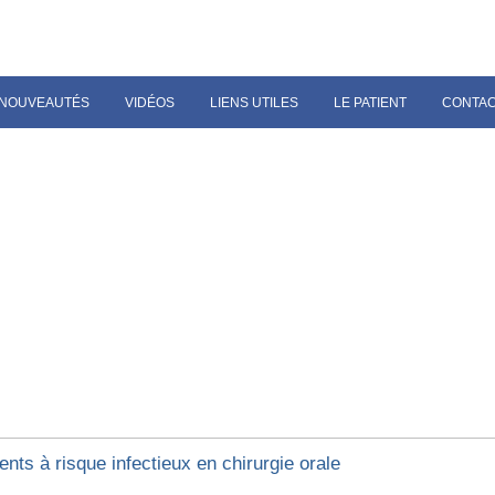
NOUVEAUTÉS
VIDÉOS
LIENS UTILES
LE PATIENT
CONTA
ents à risque infectieux en chirurgie orale