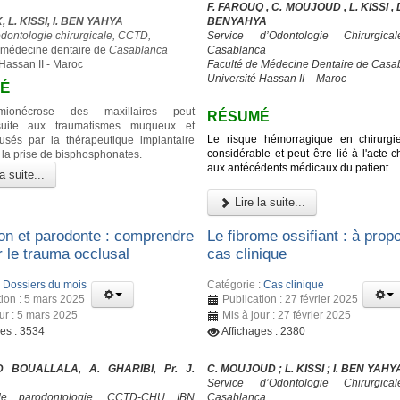
F. FAROUQ , C. MOUJOUD , L. KISSI , D.
 L. KISSI, I. BEN YAHYA
BENYAHYA
odontologie chirurgicale, CCTD,
Service d’Odontologie Chirurgic
 médecine dentaire de
Casablanca
Casablanca
 Hassan II - Maroc
Faculté de Médecine Dentaire de Casa
Université Hassan II – Maroc
É
himionécrose des maxillaires peut
RÉSUMÉ
suite aux traumatismes muqueux et
Le risque hémorragique en chirurgi
usés par la thérapeutique implantaire
considérable et peut être lié à l'acte ch
 la prise de bisphosphonates.
aux antécédents médicaux du patient.
a suite...
Lire la suite...
on et parodonte : comprendre
Le fibrome ossifiant : à prop
er le trauma occlusal
cas clinique
:
Dossiers du mois
Catégorie :
Cas clinique
tion : 5 mars 2025
Publication : 27 février 2025
our : 5 mars 2025
Mis à jour : 27 février 2025
ges : 3534
Affichages : 2380
 BOUALLALA, A. GHARIBI, Pr. J.
C. MOUJOUD ; L. KISSI ; I. BEN YAHY
Service d’Odontologie Chirurgic
de parodontologie, CCTD-CHU IBN
Casablanca