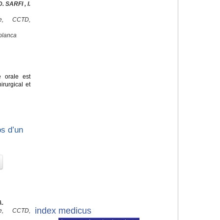
 SARFI , I.
ale, CCTD,
blanca
e orale est
irurgical et
os d’un
A.
index medicus
ale, CCTD,