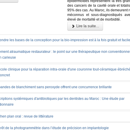
épidermoïdes représentent la très gran
des cancers de la cavité orale et totali
95% des cas. Au Maroc, ils demeurent r
méconnus et sous-diagnostiqués ave
élevé de mortalité et de morbidité.
Lire la suite...
ndre les bases de la conception pour la bio-impression est à la fois gratuit et facil
ement atraumatique restaurateur : le point sur une thérapeutique non conventionnel
n carieuse
cole clinique pour la réparation intra-orale d'une couronne tout-céramique ébréché
concret
bandes de blanchiment sans peroxyde offrent une concurrence brillante
riptions systémiques d'antibiotiques par les dentistes au Maroc : Une étude par
tionnaire
chen plan oral : revue de littérature
érêt de la photogrammétrie dans l’étude de précision en implantologie