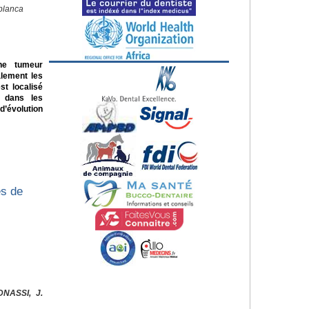
blanca
ne tumeur
alement les
st localisé
e dans les
d’évolution
es de
DNASSI, J.