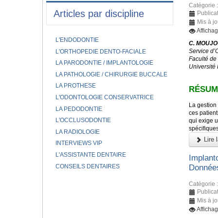
Catégorie 
Articles par discipline
Publicat
Mis à jo
Affichag
L'ENDODONTIE
C. MOUJOU
Service d’
L'ORTHOPEDIE DENTO-FACIALE
Faculté de
LA PARODONTIE / IMPLANTOLOGIE
Université
LA PATHOLOGIE / CHIRURGIE BUCCALE
LA PROTHESE
RÉSUM
L'ODONTOLOGIE CONSERVATRICE
La gestion 
LA PEDODONTIE
ces patient
L'OCCLUSODONTIE
qui exige u
spécifique
LA RADIOLOGIE
Lire l
INTERVIEWS VIP
L'ASSISTANTE DENTAIRE
Implant
CONSEILS DENTAIRES
Données
Catégorie 
Publicat
Mis à jo
Affichag