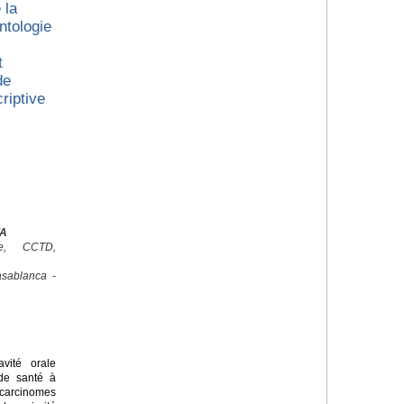
 la
ntologie
t
de
riptive
YA
ale, CCTD,
sablanca -
ité orale
de santé à
arcinomes