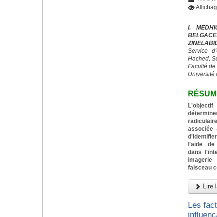
Afficha
I. MEDH
BELGACE
ZINELABI
Service d
Hached, S
Faculté de
Université 
RÉSUM
L'objecti
détermin
radiculai
associée 
d'identif
l'aide de
dans l'in
imagerie
faisceau 
Lire l
Les fac
influenç