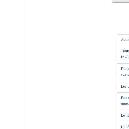
Appre
Trait
lésio
Proto
cas 
Les 
Presc
ques
Le li
L’int