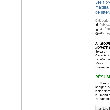
Les fib
maxillai
de littér
Catégorie 
Publicat
Mis à j
Afficha
A. IBOUR
KONATE, D
Service 
Casablanc
Faculté d
Maroc
Université 
RÉSUM
Le fibrome
bénigne s
lésion fibr
la mandib
fréquemmen
Lire l